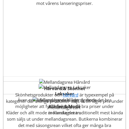
mot vårens lanseringspriser.
Hårvård & Skönhet
Leksaker
Skönhetsprodukter och
hårvård
är typexempel på
Även om julklappshandeln lagt sig finns det bra
kategorier där många produkter säljs ut till lägre pris under
möjligheter att fynda leksaker till bra priser under
Kläder & Mode
mellandagsrean.
Kläder och allt mode är kanske det traditionellt mest kända
mellandagsrean.
som säljs ut under mellandagsrean. Butikerna kombinerar
det med säsongsrean vilket ofta ger många bra