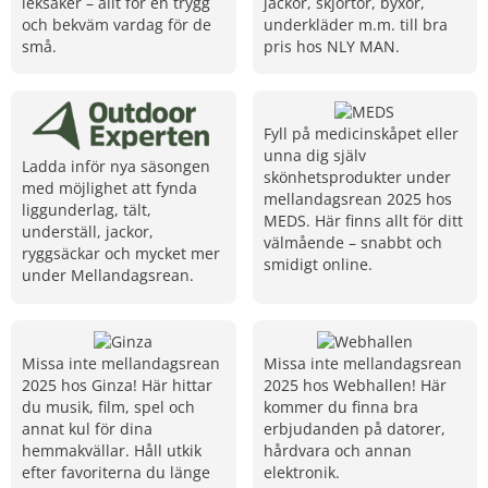
leksaker – allt för en trygg
jackor, skjortor, byxor,
och bekväm vardag för de
underkläder m.m. till bra
små.
pris hos NLY MAN.
Fyll på medicinskåpet eller
unna dig själv
Ladda inför nya säsongen
skönhetsprodukter under
med möjlighet att fynda
mellandagsrean 2025 hos
liggunderlag, tält,
MEDS. Här finns allt för ditt
underställ, jackor,
välmående – snabbt och
ryggsäckar och mycket mer
smidigt online.
under Mellandagsrean.
Missa inte mellandagsrean
Missa inte mellandagsrean
2025 hos Ginza! Här hittar
2025 hos Webhallen! Här
du musik, film, spel och
kommer du finna bra
annat kul för dina
erbjudanden på datorer,
hemmakvällar. Håll utkik
hårdvara och annan
efter favoriterna du länge
elektronik.