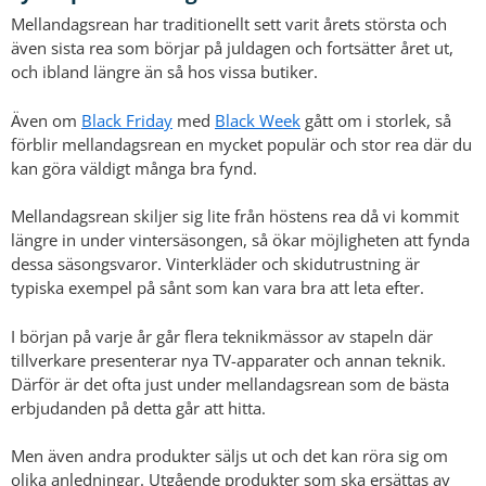
Mellandagsrean har traditionellt sett varit årets största och
även sista rea som börjar på juldagen och fortsätter året ut,
och ibland längre än så hos vissa butiker.
Även om
Black Friday
med
Black Week
gått om i storlek, så
förblir mellandagsrean en mycket populär och stor rea där du
kan göra väldigt många bra fynd.
Mellandagsrean skiljer sig lite från höstens rea då vi kommit
längre in under vintersäsongen, så ökar möjligheten att fynda
dessa säsongsvaror. Vinterkläder och skidutrustning är
typiska exempel på sånt som kan vara bra att leta efter.
I början på varje år går flera teknikmässor av stapeln där
tillverkare presenterar nya TV-apparater och annan teknik.
Därför är det ofta just under mellandagsrean som de bästa
erbjudanden på detta går att hitta.
Men även andra produkter säljs ut och det kan röra sig om
olika anledningar. Utgående produkter som ska ersättas av