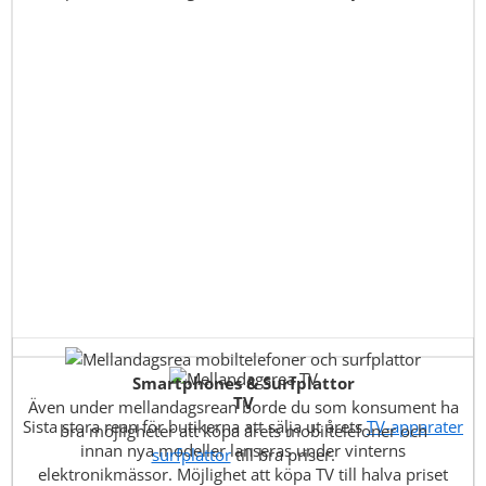
Smartphones & Surfplattor
TV
Även under mellandagsrean borde du som konsument ha
Sista stora rean för butikerna att sälja ut årets
TV-apparater
bra möjligheter att köpa årets mobiltelefoner och
innan nya modeller lanseras under vinterns
surfplattor
till bra priser.
elektronikmässor. Möjlighet att köpa TV till halva priset