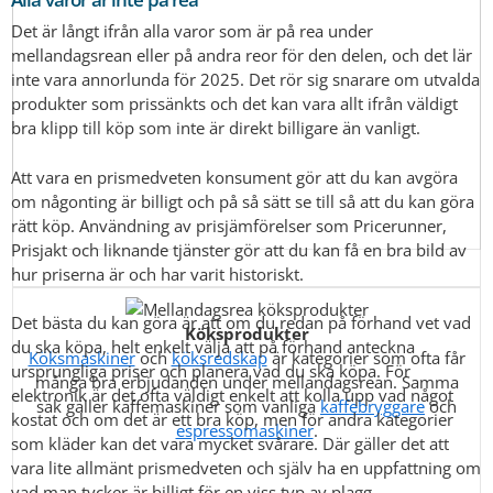
Det är långt ifrån alla varor som är på rea under
mellandagsrean eller på andra reor för den delen, och det lär
inte vara annorlunda för 2025. Det rör sig snarare om utvalda
produkter som prissänkts och det kan vara allt ifrån väldigt
bra klipp till köp som inte är direkt billigare än vanligt.
Att vara en prismedveten konsument gör att du kan avgöra
om någonting är billigt och på så sätt se till så att du kan göra
rätt köp. Användning av prisjämförelser som Pricerunner,
Prisjakt och liknande tjänster gör att du kan få en bra bild av
hur priserna är och har varit historiskt.
Det bästa du kan göra är att om du redan på förhand vet vad
Köksprodukter
du ska köpa, helt enkelt välja att på förhand anteckna
Köksmaskiner
och
köksredskap
är kategorier som ofta får
ursprungliga priser och planera vad du ska köpa. För
många bra erbjudanden under mellandagsrean. Samma
elektronik är det ofta väldigt enkelt att kolla upp vad något
sak gäller kaffemaskiner som vanliga
kaffebryggare
och
kostat och om det är ett bra köp, men för andra kategorier
espressomaskiner
.
som kläder kan det vara mycket svårare. Där gäller det att
vara lite allmänt prismedveten och själv ha en uppfattning om
vad man tycker är billigt för en viss typ av plagg.