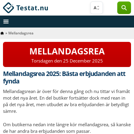
Hoppa
A
till
innehåll
»
Mellandagsrea
MELLANDAGSREA
Torsdagen den 25 December 2025
Mellandagsrea 2025: Bästa erbjudanden att
fynda
Mellandagsrean är över för denna gång och nu tittar vi framåt
mot det nya året. En del butiker fortsätter dock med rean in
på det nya året, men utbudet av bra erbjudanden är betydligt
sämre.
Om butikerna nedan inte längre kör mellandagsrea, så kanske
de har andra bra erbjudanden som passar.