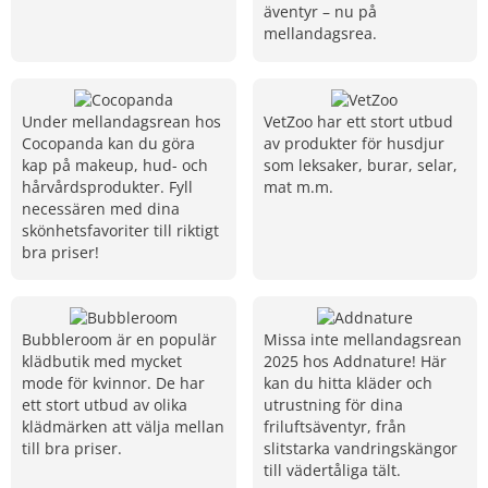
äventyr – nu på
mellandagsrea.
Under mellandagsrean hos
VetZoo har ett stort utbud
Cocopanda kan du göra
av produkter för husdjur
kap på makeup, hud- och
som leksaker, burar, selar,
hårvårdsprodukter. Fyll
mat m.m.
necessären med dina
skönhetsfavoriter till riktigt
bra priser!
Bubbleroom är en populär
Missa inte mellandagsrean
klädbutik med mycket
2025 hos Addnature! Här
mode för kvinnor. De har
kan du hitta kläder och
ett stort utbud av olika
utrustning för dina
klädmärken att välja mellan
friluftsäventyr, från
till bra priser.
slitstarka vandringskängor
till vädertåliga tält.