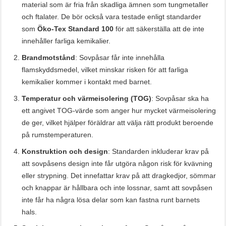
material som är fria från skadliga ämnen som tungmetaller
och ftalater. De bör också vara testade enligt standarder
som
Öko-Tex Standard 100
för att säkerställa att de inte
innehåller farliga kemikalier.
Brandmotstånd
: Sovpåsar får inte innehålla
flamskyddsmedel, vilket minskar risken för att farliga
kemikalier kommer i kontakt med barnet.
Temperatur och värmeisolering (TOG)
: Sovpåsar ska ha
ett angivet TOG-värde som anger hur mycket värmeisolering
de ger, vilket hjälper föräldrar att välja rätt produkt beroende
på rumstemperaturen.
Konstruktion och design
: Standarden inkluderar krav på
att sovpåsens design inte får utgöra någon risk för kvävning
eller strypning. Det innefattar krav på att dragkedjor, sömmar
och knappar är hållbara och inte lossnar, samt att sovpåsen
inte får ha några lösa delar som kan fastna runt barnets
hals.