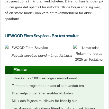
babynest gör så här bra i verkligheten. Däremot kan längden på
85 cm göra det optimalt för nyfödda tills de börjar röra sig mer,
så en större modell kan vara att rekommendera för äldre
spädbarn.
LIEWOOD Flora Sovpåse - Bra testresultat
Populär sovpåse bland många föräldrar
Fördelar
Tillverkad av 100% ekologisk muslinbomull.
Temperaturreglerande material som andas bra.
Dragkedja underlättar snabba blöjbyten.
Mjuk och följsam muslinväv för känslig hud.
Tryckknappar på axlarna förenklar på- och avklädning.