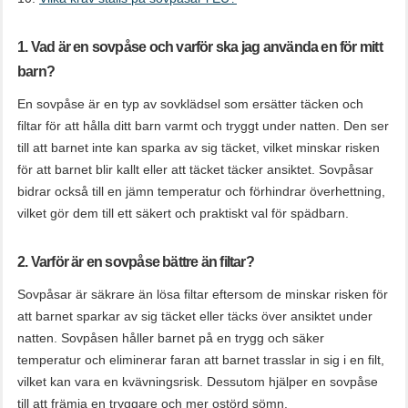
1. Vad är en sovpåse och varför ska jag använda en för mitt
barn?
En sovpåse är en typ av sovklädsel som ersätter täcken och
filtar för att hålla ditt barn varmt och tryggt under natten. Den ser
till att barnet inte kan sparka av sig täcket, vilket minskar risken
för att barnet blir kallt eller att täcket täcker ansiktet. Sovpåsar
bidrar också till en jämn temperatur och förhindrar överhettning,
vilket gör dem till ett säkert och praktiskt val för spädbarn.
2. Varför är en sovpåse bättre än filtar?
Sovpåsar är säkrare än lösa filtar eftersom de minskar risken för
att barnet sparkar av sig täcket eller täcks över ansiktet under
natten. Sovpåsen håller barnet på en trygg och säker
temperatur och eliminerar faran att barnet trasslar in sig i en filt,
vilket kan vara en kvävningsrisk. Dessutom hjälper en sovpåse
till att främja en tryggare och mer ostörd sömn.