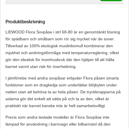
Produktbeskrivning
LIEWOOD Flora Sovpåse i strl 68-80 är en genomtänkt lösning
för spädbarn och småbarn som rör sig mycket när de sover.
Tillverkad av 100% ekologisk muslinbomull kombinerar den
mjukhet och andningsförmåga med temperaturreglering, vilket
gör den idealisk för inomhusbruk där den hjälper till att hålla
barnet varmt utan risk för överhettning.
I jämförelse med andra sovpåsar erbjuder Flora påsen smarta
funktioner som en dragkedja som underlättar blöjbyten under
natten utan att behöva ta av hela påsen. De tryckknapparna på
axlarna gör det enkelt att sätta på och ta av den, vilket är
praktiskt när barnet kanske inte är helt samarbetsvilligt.
Precis som andra testade modeller är Flora Sovpåse inte
lämpad för användning i barnvagn eller bilbarnstol då den