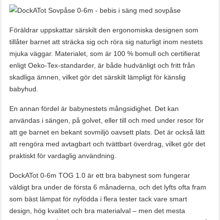
Föräldrar uppskattar särskilt den ergonomiska designen som
tillåter barnet att sträcka sig och röra sig naturligt inom nestets
mjuka väggar. Materialet, som är 100 % bomull och certifierat
enligt Oeko-Tex-standarder, är både hudvänligt och fritt från
skadliga ämnen, vilket gör det särskilt lämpligt för känslig
babyhud.
En annan fördel är babynestets mångsidighet. Det kan
användas i sängen, på golvet, eller till och med under resor för
att ge barnet en bekant sovmiljö oavsett plats. Det är också lätt
att rengöra med avtagbart och tvättbart överdrag, vilket gör det
praktiskt för vardaglig användning.
DockATot 0-6m TOG 1.0 är ett bra babynest som fungerar
väldigt bra under de första 6 månaderna, och det lyfts ofta fram
som bäst lämpat för nyfödda i flera tester tack vare smart
design, hög kvalitet och bra materialval – men det mesta