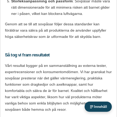
Storleksanpassning och passform
: Sovpåsar måste vara
rätt dimensionerade för att minimera risken att barnet glider
ner i påsen, vilket kan blockera luftvägarna.
Genom att se till att sovpåsar följer dessa standarder kan
föräldrar vara säkra på att produkterna de använder uppfyller
höga säkerhetskrav som är utformade för att skydda barn.
Så tog vi fram resultatet
Vårt resultat bygger på en sammanställning av externa tester,
expertrecensioner och konsumentomdömen. Vi har granskat hur
sovpåsar presterar när det gäller värmereglering, praktiska
funktioner som dragkedjor och axelknappar, samt hur
komfortabla och säkra de är för barnet. Kvalitet och hållbarhet
har varit viktiga aspekter, liksom hur väl produkterna möter
vanliga behov som enkla blöjbyten och möjligheten att använda
Innehåll
sovpåsen både hemma och på resor.