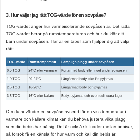
3. Hur väljer jag rätt TOG-värde för en sovpåse?
TOG-värdet anger hur värmeisolerande sovpåsen är. Det rätta
TOG-värdet beror på rumstemperaturen och hur du klär ditt
barn under sovpåsen. Här är en tabell som hjälper dig att välja
rätt:
TOG-värde
Rumstemperatur
Lämpliga plagg under sovpåsen
0.5 TOG
24°C eller varmare
Kortärmad body eller inget under sovpåsen
1.0 TOG
20-24°C
Långärmad body eller lätt pyjamas
2.5 TOG
16-20°C
Långärmad body och pyjamas
3.5 TOG
16°C eller kallare
Body, pyjamas och eventuellt extra lager
Om du använder en sovpåse avsedd för en viss temperatur i
varmare och kallare klimat kan du behöva justera vilka plagg
som din bebis har på sig. Det är också skillnader mellan bebisar,
så försök få en känsla för hur varm och kall din bebis är.