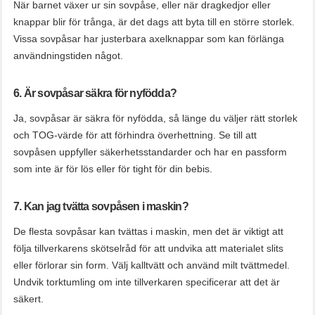
När barnet växer ur sin sovpåse, eller när dragkedjor eller
knappar blir för trånga, är det dags att byta till en större storlek.
Vissa sovpåsar har justerbara axelknappar som kan förlänga
användningstiden något.
6. Är sovpåsar säkra för nyfödda?
Ja, sovpåsar är säkra för nyfödda, så länge du väljer rätt storlek
och TOG-värde för att förhindra överhettning. Se till att
sovpåsen uppfyller säkerhetsstandarder och har en passform
som inte är för lös eller för tight för din bebis.
7. Kan jag tvätta sovpåsen i maskin?
De flesta sovpåsar kan tvättas i maskin, men det är viktigt att
följa tillverkarens skötselråd för att undvika att materialet slits
eller förlorar sin form. Välj kalltvätt och använd milt tvättmedel.
Undvik torktumling om inte tillverkaren specificerar att det är
säkert.