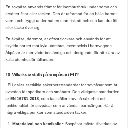
En sovpåse används främst för inomhusbruk under sömn och
ersätter filtar eller täcken. Den är utformad för att hålla barnet
varmt och tryggt under natten utan risk att bebisen kan dra filt
eller täcke över sig.
En åkpåse, däremot, är oftast tjockare och används för att
skydda barnet mot kyla utomhus, exempelvis i barnvagnen.
Åkpåsar är mer väderbeständiga och designade för att klara av
kalla utomhusförhållanden.
10. Vilka krav ställs på sovpåsar i EU?
I EU gäller särskilda säkerhetsstandarder för sovpåsar som är
avsedda för spädbarn och småbarn. Den viktigaste standarden
är
EN 16781:2018
, som fastställer krav på säkerhet och
funktionalitet för sovpåsar som används i barnsängar. Här är
några viktiga punkter som standarden täcker:
Materialval och kemikalier
: Sovpåsar måste tillverkas av