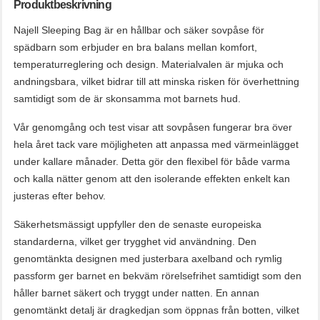
Produktbeskrivning
Najell Sleeping Bag är en hållbar och säker sovpåse för
spädbarn som erbjuder en bra balans mellan komfort,
temperaturreglering och design. Materialvalen är mjuka och
andningsbara, vilket bidrar till att minska risken för överhettning
samtidigt som de är skonsamma mot barnets hud.
Vår genomgång och test visar att sovpåsen fungerar bra över
hela året tack vare möjligheten att anpassa med värmeinlägget
under kallare månader. Detta gör den flexibel för både varma
och kalla nätter genom att den isolerande effekten enkelt kan
justeras efter behov.
Säkerhetsmässigt uppfyller den de senaste europeiska
standarderna, vilket ger trygghet vid användning. Den
genomtänkta designen med justerbara axelband och rymlig
passform ger barnet en bekväm rörelsefrihet samtidigt som den
håller barnet säkert och tryggt under natten. En annan
genomtänkt detalj är dragkedjan som öppnas från botten, vilket