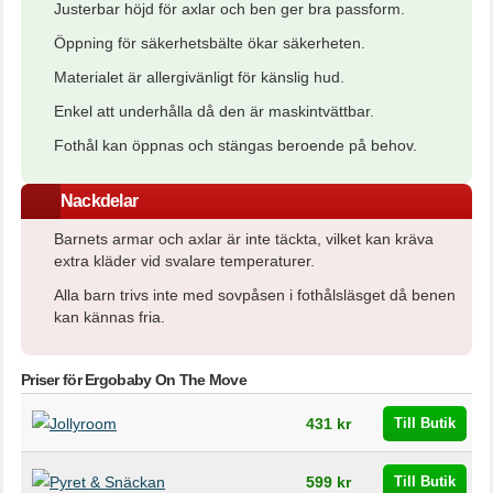
Justerbar höjd för axlar och ben ger bra passform.
Öppning för säkerhetsbälte ökar säkerheten.
Materialet är allergivänligt för känslig hud.
Enkel att underhålla då den är maskintvättbar.
Fothål kan öppnas och stängas beroende på behov.
Nackdelar
Barnets armar och axlar är inte täckta, vilket kan kräva
extra kläder vid svalare temperaturer.
Alla barn trivs inte med sovpåsen i fothålsläsget då benen
kan kännas fria.
Priser för Ergobaby On The Move
Butik
Pris
431 kr
Till Butik
599 kr
Till Butik