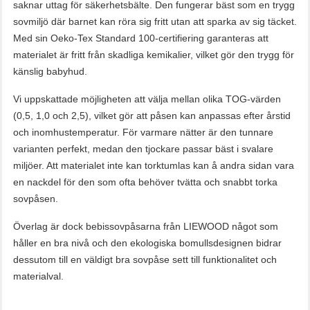
saknar uttag för säkerhetsbälte. Den fungerar bäst som en trygg
sovmiljö där barnet kan röra sig fritt utan att sparka av sig täcket.
Med sin Oeko-Tex Standard 100-certifiering garanteras att
materialet är fritt från skadliga kemikalier, vilket gör den trygg för
känslig babyhud.
Vi uppskattade möjligheten att välja mellan olika TOG-värden
(0,5, 1,0 och 2,5), vilket gör att påsen kan anpassas efter årstid
och inomhustemperatur. För varmare nätter är den tunnare
varianten perfekt, medan den tjockare passar bäst i svalare
miljöer. Att materialet inte kan torktumlas kan å andra sidan vara
en nackdel för den som ofta behöver tvätta och snabbt torka
sovpåsen.
Överlag är dock bebissovpåsarna från LIEWOOD något som
håller en bra nivå och den ekologiska bomullsdesignen bidrar
dessutom till en väldigt bra sovpåse sett till funktionalitet och
materialval.