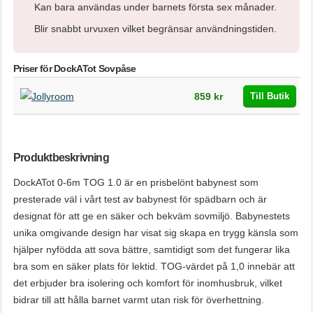
Kan bara användas under barnets första sex månader.
Blir snabbt urvuxen vilket begränsar användningstiden.
Priser för DockATot Sovpåse
Butik
Pris
859 kr
Till Butik
Produktbeskrivning
DockATot 0-6m TOG 1.0 är en prisbelönt babynest som
presterade väl i vårt test av babynest för spädbarn och är
designat för att ge en säker och bekväm sovmiljö. Babynestets
unika omgivande design har visat sig skapa en trygg känsla som
hjälper nyfödda att sova bättre, samtidigt som det fungerar lika
bra som en säker plats för lektid. TOG-värdet på 1,0 innebär att
det erbjuder bra isolering och komfort för inomhusbruk, vilket
bidrar till att hålla barnet varmt utan risk för överhettning.