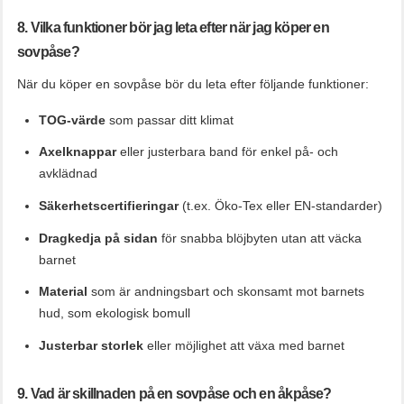
8. Vilka funktioner bör jag leta efter när jag köper en
sovpåse?
När du köper en sovpåse bör du leta efter följande funktioner:
TOG-värde
som passar ditt klimat
Axelknappar
eller justerbara band för enkel på- och
avklädnad
Säkerhetscertifieringar
(t.ex. Öko-Tex eller EN-standarder)
Dragkedja på sidan
för snabba blöjbyten utan att väcka
barnet
Material
som är andningsbart och skonsamt mot barnets
hud, som ekologisk bomull
Justerbar storlek
eller möjlighet att växa med barnet
9. Vad är skillnaden på en sovpåse och en åkpåse?