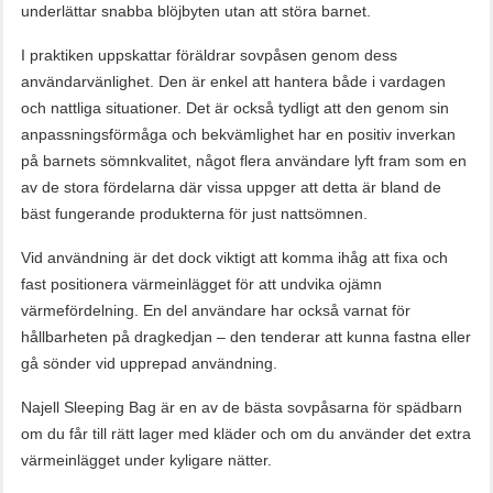
underlättar snabba blöjbyten utan att störa barnet.
I praktiken uppskattar föräldrar sovpåsen genom dess
användarvänlighet. Den är enkel att hantera både i vardagen
och nattliga situationer. Det är också tydligt att den genom sin
anpassningsförmåga och bekvämlighet har en positiv inverkan
på barnets sömnkvalitet, något flera användare lyft fram som en
av de stora fördelarna där vissa uppger att detta är bland de
bäst fungerande produkterna för just nattsömnen.
Vid användning är det dock viktigt att komma ihåg att fixa och
fast positionera värmeinlägget för att undvika ojämn
värmefördelning. En del användare har också varnat för
hållbarheten på dragkedjan – den tenderar att kunna fastna eller
gå sönder vid upprepad användning.
Najell Sleeping Bag är en av de bästa sovpåsarna för spädbarn
om du får till rätt lager med kläder och om du använder det extra
värmeinlägget under kyligare nätter.