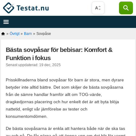
Hoppa
A
till
innehåll
»
Övrigt
»
Barn
»
Sovpåse
Bästa sovpåsar för bebisar: Komfort &
Funktion i fokus
Senast uppdaterad: 19 dec, 2025
Prisskillnaderna bland sovpåsar för barn är stora, men dyrare
betyder inte alltid bättre. Det som skiljer de bästa sovpåsarna
från de sämre handlar framför allt om TOG-värde,
dragkedjornas placering och hur enkelt det är att byta blöja
nattetid, enligt vår jämförelse av tester och
konsumentomdömen.
De bästa sovpåsarna är enkla att hantera både när de ska tas
av och på. De får gärna gå att öppna upp om det blir för varmt