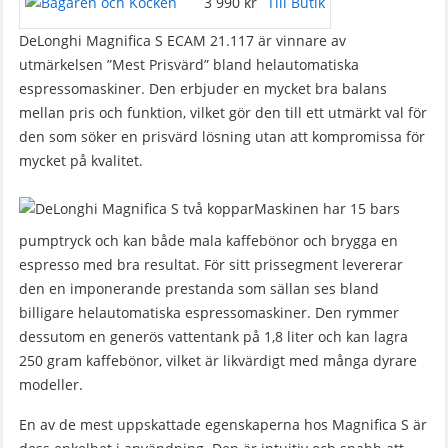
3 990 kr
Till Butik
DeLonghi Magnifica S ECAM 21.117 är vinnare av
utmärkelsen ”Mest Prisvärd” bland helautomatiska
espressomaskiner. Den erbjuder en mycket bra balans
mellan pris och funktion, vilket gör den till ett utmärkt val för
den som söker en prisvärd lösning utan att kompromissa för
mycket på kvalitet.
Maskinen har 15 bars
pumptryck och kan både mala kaffebönor och brygga en
espresso med bra resultat. För sitt prissegment levererar
den en imponerande prestanda som sällan ses bland
billigare helautomatiska espressomaskiner. Den rymmer
dessutom en generös vattentank på 1,8 liter och kan lagra
250 gram kaffebönor, vilket är likvärdigt med många dyrare
modeller.
En av de mest uppskattade egenskaperna hos Magnifica S är