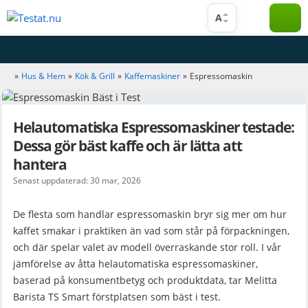
Hoppa
A
till
innehåll
»
Hus & Hem
»
Kök & Grill
»
Kaffemaskiner
»
Espressomaskin
Helautomatiska Espressomaskiner testade:
Dessa gör bäst kaffe och är lätta att
hantera
Senast uppdaterad: 30 mar, 2026
De flesta som handlar espressomaskin bryr sig mer om hur
kaffet smakar i praktiken än vad som står på förpackningen,
och där spelar valet av modell överraskande stor roll. I vår
jämförelse av åtta helautomatiska espressomaskiner,
baserad på konsumentbetyg och produktdata, tar Melitta
Barista TS Smart förstplatsen som bäst i test.