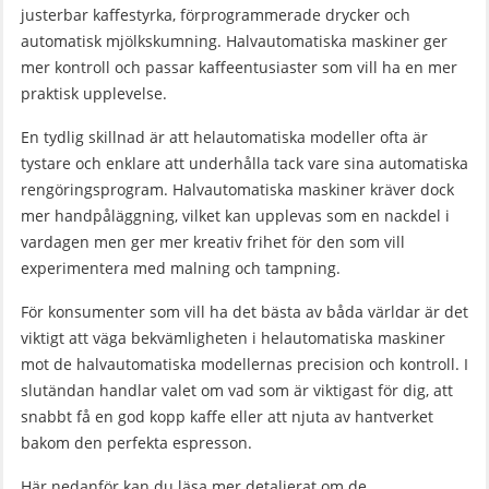
justerbar kaffestyrka, förprogrammerade drycker och
automatisk mjölkskumning. Halvautomatiska maskiner ger
mer kontroll och passar kaffeentusiaster som vill ha en mer
praktisk upplevelse.
En tydlig skillnad är att helautomatiska modeller ofta är
tystare och enklare att underhålla tack vare sina automatiska
rengöringsprogram. Halvautomatiska maskiner kräver dock
mer handpåläggning, vilket kan upplevas som en nackdel i
vardagen men ger mer kreativ frihet för den som vill
experimentera med malning och tampning.
För konsumenter som vill ha det bästa av båda världar är det
viktigt att väga bekvämligheten i helautomatiska maskiner
mot de halvautomatiska modellernas precision och kontroll. I
slutändan handlar valet om vad som är viktigast för dig, att
snabbt få en god kopp kaffe eller att njuta av hantverket
bakom den perfekta espresson.
Här nedanför kan du läsa mer detaljerat om de