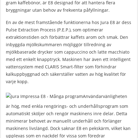
gram kaffebönor, är E8 designad för att hantera flera
bryggningar utan behov av frekventa påfyllningar.
En av de mest framstående funktionerna hos Jura E8 är dess
Pulse Extraction Process (P.E.P.), som optimerar
extraktionstiden och förbättrar kaffets arom och smak. Den
inbyggda mjölkskummaren möjliggör tillredning av
mjölkbaserade drycker som cappuccino och latte macchiato
med ett enkelt knapptryck. Maskinen har även ett intelligent
vattensystem med CLARIS Smart-filter som förhindrar
kalkuppbyggnad och säkerställer vatten av hög kvalitet för
varje kopp.
Användarvänligheten
är hög, med enkla rengörings- och underhållsprogram som
automatiskt sköljer och rengör maskinens inre delar. Detta
minimerar behovet av manuellt underhåll och förlänger
maskinens livslängd. Dock saknar E8 en pekskärm, vilket kan
upplevas som en nackdel för vissa som föredrar