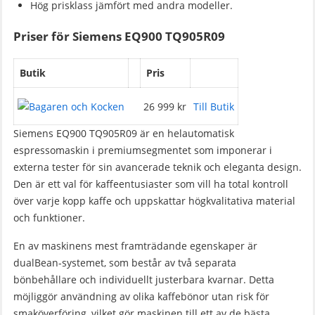
Hög prisklass jämfört med andra modeller.
Priser för Siemens EQ900 TQ905R09
Butik
Pris
26 999 kr
Till Butik
Siemens EQ900 TQ905R09 är en helautomatisk
espressomaskin i premiumsegmentet som imponerar i
externa tester för sin avancerade teknik och eleganta design.
Den är ett val för kaffeentusiaster som vill ha total kontroll
över varje kopp kaffe och uppskattar högkvalitativa material
och funktioner.
En av maskinens mest framträdande egenskaper är
dualBean-systemet, som består av två separata
bönbehållare och individuellt justerbara kvarnar. Detta
möjliggör användning av olika kaffebönor utan risk för
smaköverföring, vilket gör maskinen till ett av de bästa