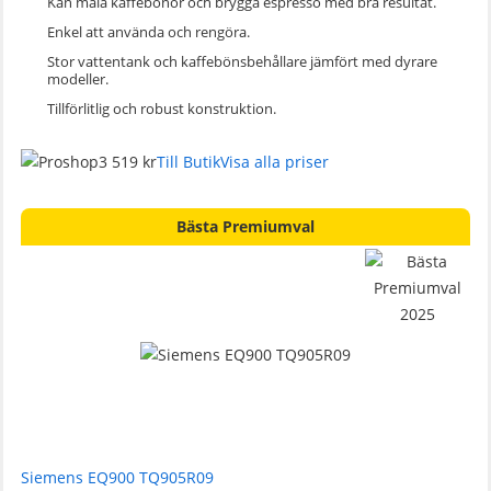
Kan mala kaffebönor och brygga espresso med bra resultat.
Enkel att använda och rengöra.
Stor vattentank och kaffebönsbehållare jämfört med dyrare
modeller.
Tillförlitlig och robust konstruktion.
3 519 kr
Till Butik
Visa alla priser
Bästa Premiumval
Siemens EQ900 TQ905R09