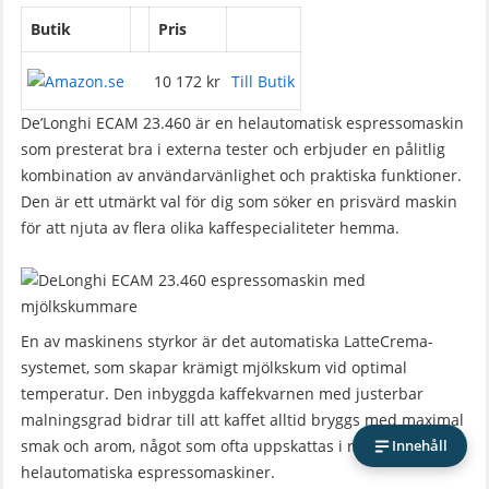
Butik
Pris
10 172 kr
Till Butik
De’Longhi ECAM 23.460 är en helautomatisk espressomaskin
som presterat bra i externa tester och erbjuder en pålitlig
kombination av användarvänlighet och praktiska funktioner.
Den är ett utmärkt val för dig som söker en prisvärd maskin
för att njuta av flera olika kaffespecialiteter hemma.
En av maskinens styrkor är det automatiska LatteCrema-
systemet, som skapar krämigt mjölkskum vid optimal
temperatur. Den inbyggda kaffekvarnen med justerbar
malningsgrad bidrar till att kaffet alltid bryggs med maximal
Innehåll
smak och arom, något som ofta uppskattas i recensioner av
helautomatiska espressomaskiner.