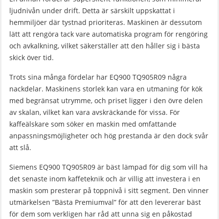
ljudnivån under drift. Detta är särskilt uppskattat i
hemmiljöer där tystnad prioriteras. Maskinen är dessutom
lätt att rengöra tack vare automatiska program för rengöring
och avkalkning, vilket säkerställer att den håller sig i bästa
skick över tid.
Trots sina många fördelar har EQ900 TQ905R09 några
nackdelar. Maskinens storlek kan vara en utmaning för kök
med begränsat utrymme, och priset ligger i den övre delen
av skalan, vilket kan vara avskräckande för vissa. För
kaffeälskare som söker en maskin med omfattande
anpassningsmöjligheter och hög prestanda är den dock svår
att slå.
Siemens EQ900 TQ905R09 är bäst lämpad för dig som vill ha
det senaste inom kaffeteknik och är villig att investera i en
maskin som presterar på toppnivå i sitt segment. Den vinner
utmärkelsen ”Bästa Premiumval” för att den levererar bäst
för dem som verkligen har råd att unna sig en påkostad