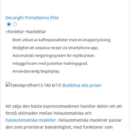
DeLonghi PrimaDonna Elite
+
Fördelar
−
Nackdelar
Brett utbud av kaffespecialiteter med en knapptryckning.
Möjlighet att anpassa recept via smartphone-app.
Automatiskt rengöringssystem för mjölktanken.
Inbyggd kvarn med justerbar malningsgrad.
Användarvänlig färgdisplay.
13 740 kr
Till Butik
Visa alla priser
Att välja den bästa espressomaskinen handlar delvis om att
förstå skillnaden mellan helautomatiska och
halvautomatiska modeller
. Helautomatiska maskiner passar
den som prioriterar bekvämlighet, med funktioner som