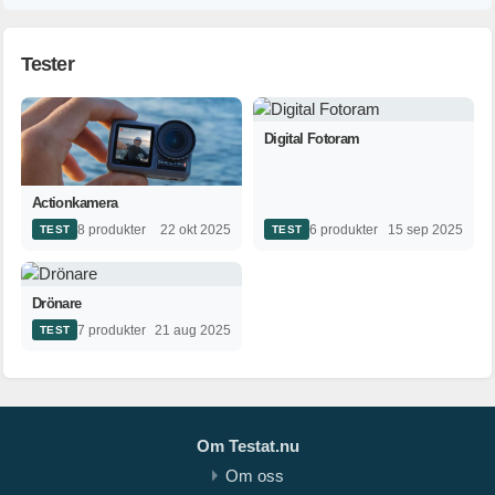
Tester
Digital Fotoram
Actionkamera
8 produkter
6 produkter
22 okt 2025
15 sep 2025
TEST
TEST
Drönare
7 produkter
21 aug 2025
TEST
Om Testat.nu
Om oss