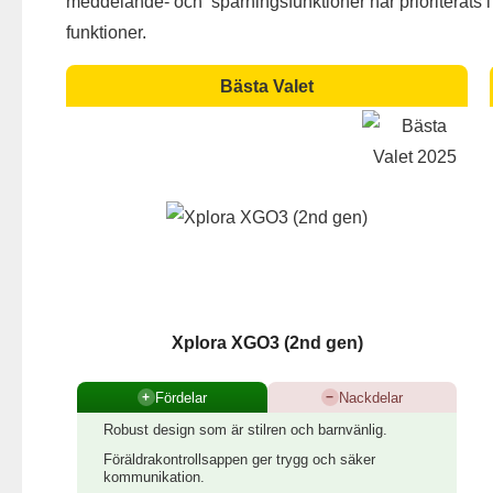
meddelande- och spårningsfunktioner har prioriterats i
funktioner.
Bästa Valet
Xplora XGO3 (2nd gen)
Fördelar
Nackdelar
+
−
Robust design som är stilren och barnvänlig.
Föräldrakontrollsappen ger trygg och säker
kommunikation.