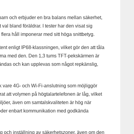
arn och erbjuder en bra balans mellan säkerhet,
t val bland föräldrar. I tester har den visat sig
flera håll imponerar med sitt höga snittbetyg.
t enligt IP68-klassningen, vilket gör den att tåla
imma med den. Den 1,3 tums TFT-pekskärmen är
 tändas och kan upplevas som något repkänslig,
k vare 4G- och Wi-Fi-anslutning som möjliggör
erat att volymen på högtalartelefonen är låg, vilket
miljöer, även om samtalskvaliteten är hög när
 stöder enbart kommunikation med godkända
g och inställning av säkerhetszoner, även om den