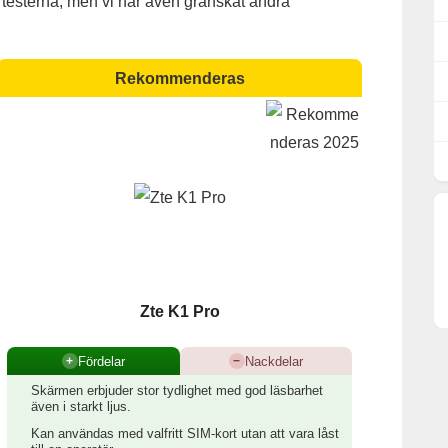
 testerna, men vi har även granskat andra
Rekommenderas
Zte K1 Pro
Fördelar
Nackdelar
+
−
Skärmen erbjuder stor tydlighet med god läsbarhet
även i starkt ljus.
Kan användas med valfritt SIM-kort utan att vara låst