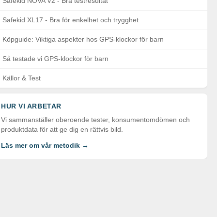
Safekid NOVA V2 - Bra testresultat
Safekid XL17 - Bra för enkelhet och trygghet
Köpguide: Viktiga aspekter hos GPS-klockor för barn
Så testade vi GPS-klockor för barn
Källor & Test
HUR VI ARBETAR
Vi sammanställer oberoende tester, konsumentomdömen och
produktdata för att ge dig en rättvis bild.
Läs mer om vår metodik →