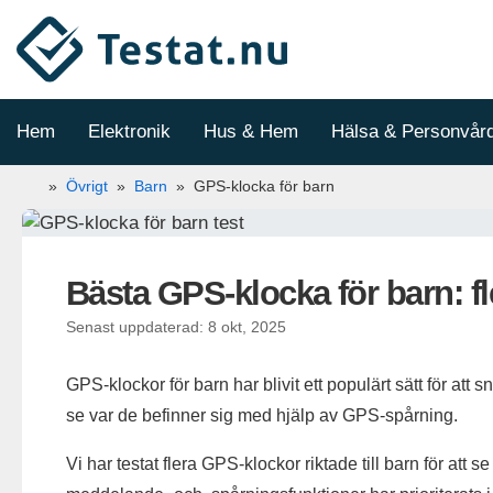
Hoppa
till
innehåll
Hem
Elektronik
Hus & Hem
Hälsa & Personvår
»
Övrigt
»
Barn
»
GPS-klocka för barn
Bästa GPS-klocka för barn: fl
Senast uppdaterad: 8 okt, 2025
GPS-klockor för barn har blivit ett populärt sätt för at
se var de befinner sig med hjälp av GPS-spårning.
Vi har testat flera GPS-klockor riktade till barn för att s