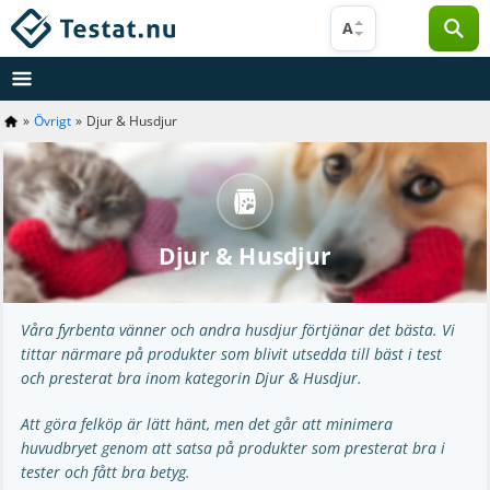
Hoppa
A
till
innehåll
»
Övrigt
»
Djur & Husdjur
Djur & Husdjur
Våra fyrbenta vänner och andra husdjur förtjänar det bästa. Vi
tittar närmare på produkter som blivit utsedda till bäst i test
och presterat bra inom kategorin Djur & Husdjur.
Att göra felköp är lätt hänt, men det går att minimera
huvudbryet genom att satsa på produkter som presterat bra i
tester och fått bra betyg.