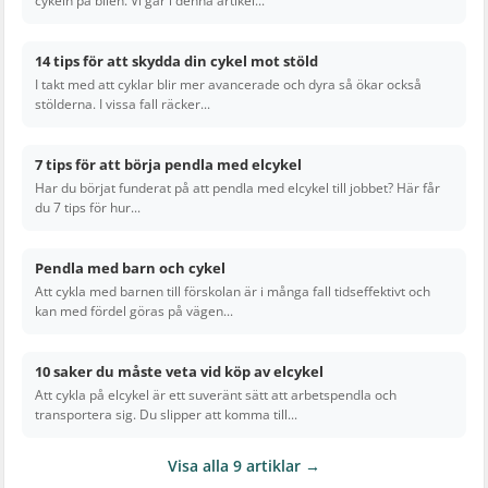
cykeln på bilen. Vi går i denna artikel...
14 tips för att skydda din cykel mot stöld
I takt med att cyklar blir mer avancerade och dyra så ökar också
stölderna. I vissa fall räcker...
7 tips för att börja pendla med elcykel
Har du börjat funderat på att pendla med elcykel till jobbet? Här får
du 7 tips för hur...
Pendla med barn och cykel
Att cykla med barnen till förskolan är i många fall tidseffektivt och
kan med fördel göras på vägen...
10 saker du måste veta vid köp av elcykel
Att cykla på elcykel är ett suveränt sätt att arbetspendla och
transportera sig. Du slipper att komma till...
Visa alla 9 artiklar →