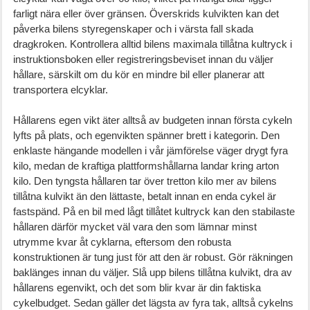
farligt nära eller över gränsen. Överskrids kulvikten kan det
påverka bilens styregenskaper och i värsta fall skada
dragkroken. Kontrollera alltid bilens maximala tillåtna kultryck i
instruktionsboken eller registreringsbeviset innan du väljer
hållare, särskilt om du kör en mindre bil eller planerar att
transportera elcyklar.
Hållarens egen vikt äter alltså av budgeten innan första cykeln
lyfts på plats, och egenvikten spänner brett i kategorin. Den
enklaste hängande modellen i vår jämförelse väger drygt fyra
kilo, medan de kraftiga plattformshållarna landar kring arton
kilo. Den tyngsta hållaren tar över tretton kilo mer av bilens
tillåtna kulvikt än den lättaste, betalt innan en enda cykel är
fastspänd. På en bil med lågt tillåtet kultryck kan den stabilaste
hållaren därför mycket väl vara den som lämnar minst
utrymme kvar åt cyklarna, eftersom den robusta
konstruktionen är tung just för att den är robust. Gör räkningen
baklänges innan du väljer. Slå upp bilens tillåtna kulvikt, dra av
hållarens egenvikt, och det som blir kvar är din faktiska
cykelbudget. Sedan gäller det lägsta av fyra tak, alltså cykelns