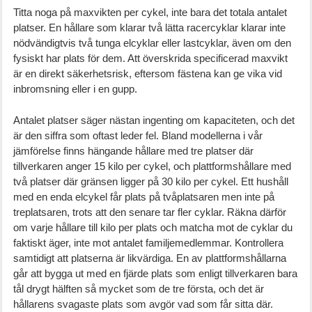
Titta noga på maxvikten per cykel, inte bara det totala antalet
platser. En hållare som klarar två lätta racercyklar klarar inte
nödvändigtvis två tunga elcyklar eller lastcyklar, även om den
fysiskt har plats för dem. Att överskrida specificerad maxvikt
är en direkt säkerhetsrisk, eftersom fästena kan ge vika vid
inbromsning eller i en gupp.
Antalet platser säger nästan ingenting om kapaciteten, och det
är den siffra som oftast leder fel. Bland modellerna i vår
jämförelse finns hängande hållare med tre platser där
tillverkaren anger 15 kilo per cykel, och plattformshållare med
två platser där gränsen ligger på 30 kilo per cykel. Ett hushåll
med en enda elcykel får plats på tvåplatsaren men inte på
treplatsaren, trots att den senare tar fler cyklar. Räkna därför
om varje hållare till kilo per plats och matcha mot de cyklar du
faktiskt äger, inte mot antalet familjemedlemmar. Kontrollera
samtidigt att platserna är likvärdiga. En av plattformshållarna
går att bygga ut med en fjärde plats som enligt tillverkaren bara
tål drygt hälften så mycket som de tre första, och det är
hållarens svagaste plats som avgör vad som får sitta där.