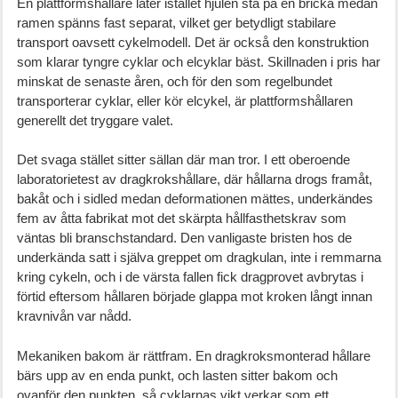
En plattformshållare låter istället hjulen stå på en bricka medan
ramen spänns fast separat, vilket ger betydligt stabilare
transport oavsett cykelmodell. Det är också den konstruktion
som klarar tyngre cyklar och elcyklar bäst. Skillnaden i pris har
minskat de senaste åren, och för den som regelbundet
transporterar cyklar, eller kör elcykel, är plattformshållaren
generellt det tryggare valet.
Det svaga stället sitter sällan där man tror. I ett oberoende
laboratorietest av dragkrokshållare, där hållarna drogs framåt,
bakåt och i sidled medan deformationen mättes, underkändes
fem av åtta fabrikat mot det skärpta hållfasthetskrav som
väntas bli branschstandard. Den vanligaste bristen hos de
underkända satt i själva greppet om dragkulan, inte i remmarna
kring cykeln, och i de värsta fallen fick dragprovet avbrytas i
förtid eftersom hållaren började glappa mot kroken långt innan
kravnivån var nådd.
Mekaniken bakom är rättfram. En dragkroksmonterad hållare
bärs upp av en enda punkt, och lasten sitter bakom och
ovanför den punkten, så cyklarnas vikt verkar som ett