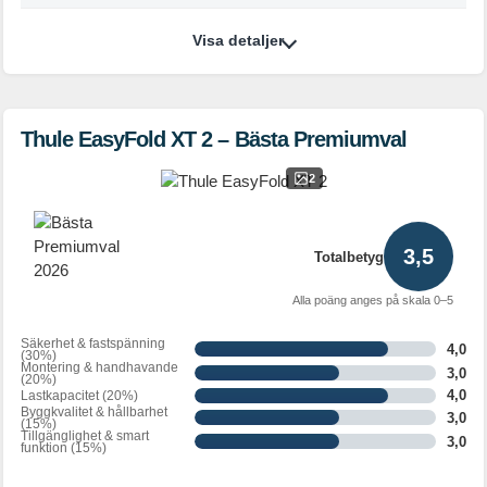
Visa detaljer
Thule EasyFold XT 2 – Bästa Premiumval
2
3,5
Totalbetyg
Alla poäng anges på skala 0–5
Säkerhet & fastspänning
4,0
(30%)
Montering & handhavande
3,0
(20%)
4,0
Lastkapacitet (20%)
Byggkvalitet & hållbarhet
3,0
(15%)
Tillgänglighet & smart
3,0
funktion (15%)