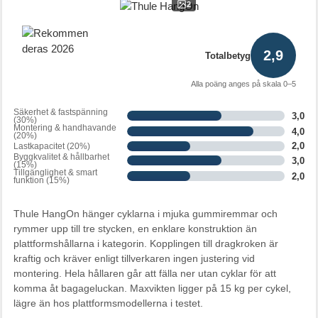
2
2,9
Totalbetyg
Alla poäng anges på skala 0–5
Säkerhet & fastspänning
3,0
(30%)
Montering & handhavande
4,0
(20%)
2,0
Lastkapacitet (20%)
Byggkvalitet & hållbarhet
3,0
(15%)
Tillgänglighet & smart
2,0
funktion (15%)
Thule HangOn hänger cyklarna i mjuka gummiremmar och
rymmer upp till tre stycken, en enklare konstruktion än
plattformshållarna i kategorin. Kopplingen till dragkroken är
kraftig och kräver enligt tillverkaren ingen justering vid
montering. Hela hållaren går att fälla ner utan cyklar för att
komma åt bagageluckan. Maxvikten ligger på 15 kg per cykel,
lägre än hos plattformsmodellerna i testet.