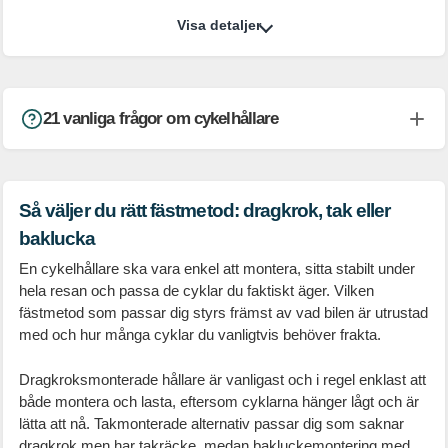
Visa detaljer
21 vanliga frågor om cykelhållare
Så väljer du rätt fästmetod: dragkrok, tak eller
baklucka
En cykelhållare ska vara enkel att montera, sitta stabilt under
hela resan och passa de cyklar du faktiskt äger. Vilken
fästmetod som passar dig styrs främst av vad bilen är utrustad
med och hur många cyklar du vanligtvis behöver frakta.
Dragkroksmonterade hållare är vanligast och i regel enklast att
både montera och lasta, eftersom cyklarna hänger lågt och är
lätta att nå. Takmonterade alternativ passar dig som saknar
dragkrok men har takräcke, medan bakluckemontering med