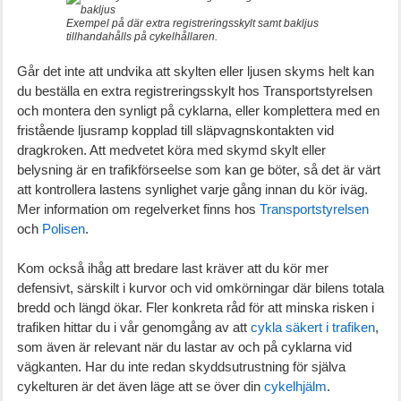
Exempel på där extra registreringsskylt samt bakljus
tillhandahålls på cykelhållaren.
Går det inte att undvika att skylten eller ljusen skyms helt kan
du beställa en extra registreringsskylt hos Transportstyrelsen
och montera den synligt på cyklarna, eller komplettera med en
fristående ljusramp kopplad till släpvagnskontakten vid
dragkroken. Att medvetet köra med skymd skylt eller
belysning är en trafikförseelse som kan ge böter, så det är värt
att kontrollera lastens synlighet varje gång innan du kör iväg.
Mer information om regelverket finns hos
Transportstyrelsen
och
Polisen
.
Kom också ihåg att bredare last kräver att du kör mer
defensivt, särskilt i kurvor och vid omkörningar där bilens totala
bredd och längd ökar. Fler konkreta råd för att minska risken i
trafiken hittar du i vår genomgång av att
cykla säkert i trafiken
,
som även är relevant när du lastar av och på cyklarna vid
vägkanten. Har du inte redan skyddsutrustning för själva
cykelturen är det även läge att se över din
cykelhjälm
.