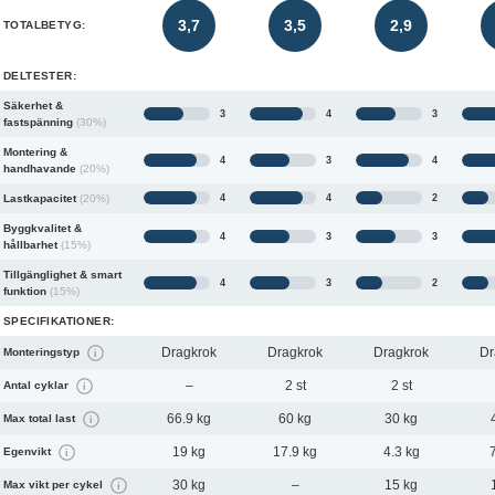
3,7
3,5
2,9
TOTALBETYG:
DELTESTER:
Säkerhet &
3
4
3
fastspänning
(30%)
Montering &
4
3
4
handhavande
(20%)
Lastkapacitet
(20%)
4
4
2
Byggkvalitet &
4
3
3
hållbarhet
(15%)
Tillgänglighet & smart
4
3
2
funktion
(15%)
SPECIFIKATIONER:
Dragkrok
Dragkrok
Dragkrok
Dr
Monteringstyp
i
–
2 st
2 st
Antal cyklar
i
66.9 kg
60 kg
30 kg
Max total last
i
19 kg
17.9 kg
4.3 kg
7
Egenvikt
i
30 kg
–
15 kg
Max vikt per cykel
i