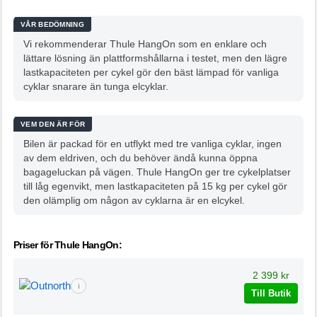
VÅR BEDÖMNING
Vi rekommenderar Thule HangOn som en enklare och
lättare lösning än plattformshållarna i testet, men den lägre
lastkapaciteten per cykel gör den bäst lämpad för vanliga
cyklar snarare än tunga elcyklar.
VEM DEN ÄR FÖR
Bilen är packad för en utflykt med tre vanliga cyklar, ingen
av dem eldriven, och du behöver ändå kunna öppna
bagageluckan på vägen. Thule HangOn ger tre cykelplatser
till låg egenvikt, men lastkapaciteten på 15 kg per cykel gör
den olämplig om någon av cyklarna är en elcykel.
Priser för Thule HangOn:
2 399 kr
ℹ
Till Butik