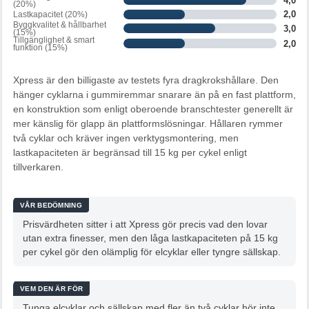
4,0
(20%)
2,0
Lastkapacitet (20%)
Byggkvalitet & hållbarhet
3,0
(15%)
Tillgänglighet & smart
2,0
funktion (15%)
Xpress är den billigaste av testets fyra dragkrokshållare. Den
hänger cyklarna i gummiremmar snarare än på en fast plattform,
en konstruktion som enligt oberoende branschtester generellt är
mer känslig för glapp än plattformslösningar. Hållaren rymmer
två cyklar och kräver ingen verktygsmontering, men
lastkapaciteten är begränsad till 15 kg per cykel enligt
tillverkaren.
VÅR BEDÖMNING
Prisvärdheten sitter i att Xpress gör precis vad den lovar
utan extra finesser, men den låga lastkapaciteten på 15 kg
per cykel gör den olämplig för elcyklar eller tyngre sällskap.
VEM DEN ÄR FÖR
Tunga elcyklar och sällskap med fler än två cyklar hör inte