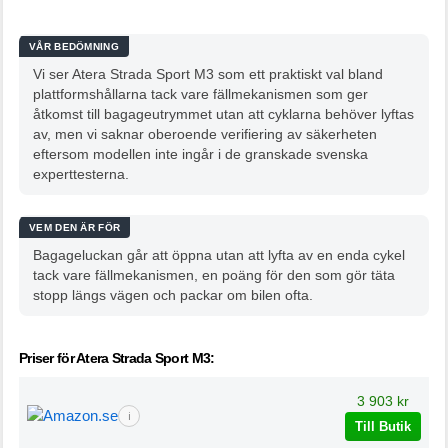
VÅR BEDÖMNING
Vi ser Atera Strada Sport M3 som ett praktiskt val bland
plattformshållarna tack vare fällmekanismen som ger
åtkomst till bagageutrymmet utan att cyklarna behöver lyftas
av, men vi saknar oberoende verifiering av säkerheten
eftersom modellen inte ingår i de granskade svenska
experttesterna.
VEM DEN ÄR FÖR
Bagageluckan går att öppna utan att lyfta av en enda cykel
tack vare fällmekanismen, en poäng för den som gör täta
stopp längs vägen och packar om bilen ofta.
Priser för Atera Strada Sport M3:
3 903 kr
ℹ
Till Butik