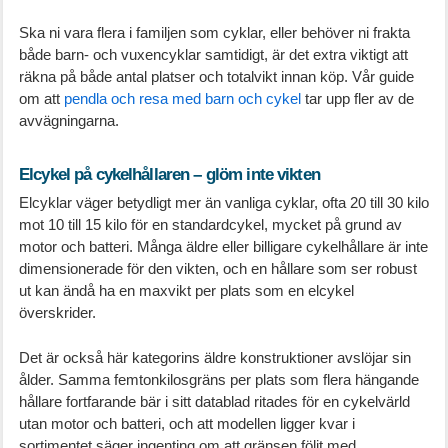
Ska ni vara flera i familjen som cyklar, eller behöver ni frakta
både barn- och vuxencyklar samtidigt, är det extra viktigt att
räkna på både antal platser och totalvikt innan köp. Vår guide
om att
pendla och resa med barn och cykel
tar upp fler av de
avvägningarna.
Elcykel på cykelhållaren – glöm inte vikten
Elcyklar väger betydligt mer än vanliga cyklar, ofta 20 till 30 kilo
mot 10 till 15 kilo för en standardcykel, mycket på grund av
motor och batteri. Många äldre eller billigare cykelhållare är inte
dimensionerade för den vikten, och en hållare som ser robust
ut kan ändå ha en maxvikt per plats som en elcykel
överskrider.
Det är också här kategorins äldre konstruktioner avslöjar sin
ålder. Samma femtonkilosgräns per plats som flera hängande
hållare fortfarande bär i sitt datablad ritades för en cykelvärld
utan motor och batteri, och att modellen ligger kvar i
sortimentet säger ingenting om att gränsen följt med