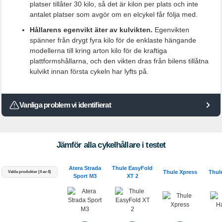
platser tillåter 30 kilo, så det är kilon per plats och inte
antalet platser som avgör om en elcykel får följa med.
Hållarens egenvikt äter av kulvikten.
Egenvikten
spänner från drygt fyra kilo för de enklaste hängande
modellerna till kring arton kilo för de kraftiga
plattformshållarna, och den vikten dras från bilens tillåtna
kulvikt innan första cykeln har lyfts på.
Vanliga problem vi identifierat
Jämför alla cykelhållare i testet
Atera Strada
Thule EasyFold
Thule Xpress
Thul
Valda produkter (4 av 4)
Sport M3
XT 2