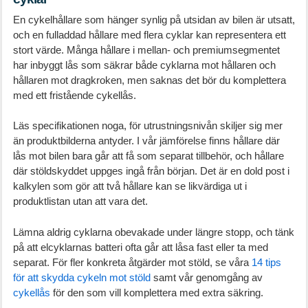
En cykelhållare som hänger synlig på utsidan av bilen är utsatt,
och en fulladdad hållare med flera cyklar kan representera ett
stort värde. Många hållare i mellan- och premiumsegmentet
har inbyggt lås som säkrar både cyklarna mot hållaren och
hållaren mot dragkroken, men saknas det bör du komplettera
med ett fristående cykellås.
Läs specifikationen noga, för utrustningsnivån skiljer sig mer
än produktbilderna antyder. I vår jämförelse finns hållare där
lås mot bilen bara går att få som separat tillbehör, och hållare
där stöldskyddet uppges ingå från början. Det är en dold post i
kalkylen som gör att två hållare kan se likvärdiga ut i
produktlistan utan att vara det.
Lämna aldrig cyklarna obevakade under längre stopp, och tänk
på att elcyklarnas batteri ofta går att låsa fast eller ta med
separat. För fler konkreta åtgärder mot stöld, se våra
14 tips
för att skydda cykeln mot stöld
samt vår genomgång av
cykellås
för den som vill komplettera med extra säkring.