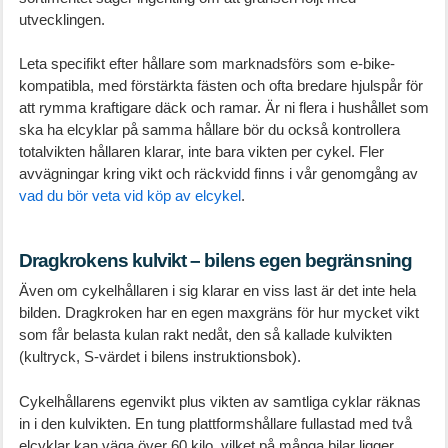
utvecklingen.
Leta specifikt efter hållare som marknadsförs som e-bike-
kompatibla, med förstärkta fästen och ofta bredare hjulspår för
att rymma kraftigare däck och ramar. Är ni flera i hushållet som
ska ha elcyklar på samma hållare bör du också kontrollera
totalvikten hållaren klarar, inte bara vikten per cykel. Fler
avvägningar kring vikt och räckvidd finns i vår genomgång av
vad du bör veta vid köp av elcykel
.
Dragkrokens kulvikt – bilens egen begränsning
Även om cykelhållaren i sig klarar en viss last är det inte hela
bilden. Dragkroken har en egen maxgräns för hur mycket vikt
som får belasta kulan rakt nedåt, den så kallade kulvikten
(kultryck, S-värdet i bilens instruktionsbok).
Cykelhållarens egenvikt plus vikten av samtliga cyklar räknas
in i den kulvikten. En tung plattformshållare fullastad med två
elcyklar kan väga över 60 kilo, vilket på många bilar ligger