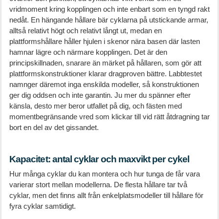
vridmoment kring kopplingen och inte enbart som en tyngd rakt
nedåt. En hängande hållare bär cyklarna på utstickande armar,
alltså relativt högt och relativt långt ut, medan en
plattformshållare håller hjulen i skenor nära basen där lasten
hamnar lägre och närmare kopplingen. Det är den
principskillnaden, snarare än märket på hållaren, som gör att
plattformskonstruktioner klarar dragproven bättre. Labbtestet
namnger däremot inga enskilda modeller, så konstruktionen
ger dig oddsen och inte garantin. Ju mer du spänner efter
känsla, desto mer beror utfallet på dig, och fästen med
momentbegränsande vred som klickar till vid rätt åtdragning tar
bort en del av det gissandet.
Kapacitet: antal cyklar och maxvikt per cykel
Hur många cyklar du kan montera och hur tunga de får vara
varierar stort mellan modellerna. De flesta hållare tar två
cyklar, men det finns allt från enkelplatsmodeller till hållare för
fyra cyklar samtidigt.