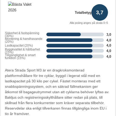
3,7
Totalbetyg
Alla poäng anges på skala 0–5
Säkerhet & fastspänning
3,0
(30%)
Montering & handhavande
4,0
(20%)
4,0
Lastkapacitet (20%)
Byggkvalitet & hållbarhet
4,0
(15%)
Tillgänglighet & smart
4,0
funktion (15%)
Atera Strada Sport M3 är en dragkroksmonterad
plattformshållare för tre cyklar, byggd i legerat stål med en
lastkapacitet på 30 kilo per cykel. Fästet monteras med ett
snabbspänningssystem, och en säkrad fällmekanism ger
åtkomst till bagageutrymmet utan att cyklarna behöver lyftas av.
Bakljus och registreringsskylthållare sitter redan på plats, till
skillnad från flera konkurrenter som kräver separata tillbehör.
Reservdelar ska enligt tillverkaren finnas tillgängliga inom EU i
tio år framöver.