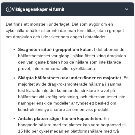
Viktiga egenskaper vi funnit
Det finns ett mönster i underlaget. Det som avgör om en
cykelhållare håller sitter inte där man först tittar, utan i greppet
om dragkulan och i de vikter som anges i databladet.
Svagheten sitter i greppet om kulan.
I det oberoende
hållfasthetstestet var glapp i själva fästet kring dragkulan
den vanligaste bristen hos de hållare som inte klarade
provet, inte remmarna eller cykelfästena.
Skärpta hållfasthetskrav underkänner en majoritet.
En
majoritet av de dragkroksmonterade hållarna i samma
test klarade inte det kommande, striktare kravet på
hållfasthet vid kraftig belastning, och eftersom testet inte
namnger enskilda modeller är fyndet ett besked om
konstruktionstyp snarare än om en viss produkt.
Antalet platser säger lite om kapaciteten.
En
hängande hållare med tre platser kan vara begränsad till
15 kilo per cykel medan en plattformshållare med två