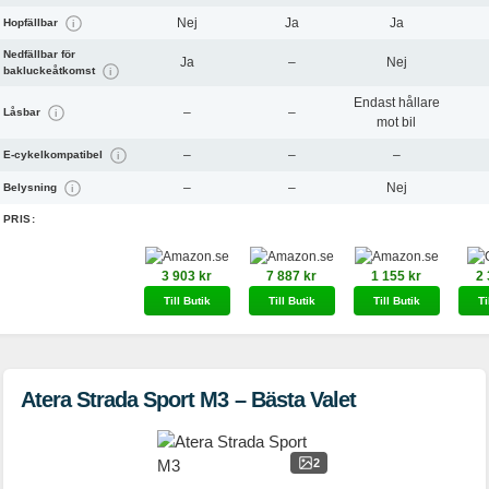
Nej
Ja
Ja
Hopfällbar
i
Nedfällbar för
Ja
–
Nej
bakluckeåtkomst
i
Endast hållare
–
–
Låsbar
i
mot bil
–
–
–
E-cykelkompatibel
i
–
–
Nej
Belysning
i
PRIS:
3 903 kr
7 887 kr
1 155 kr
2 
Till Butik
Till Butik
Till Butik
Ti
Atera Strada Sport M3 – Bästa Valet
2