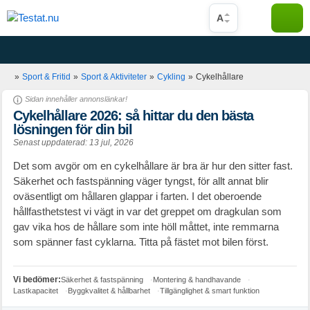
Hoppa
A
till
innehåll
»
Sport & Fritid
»
Sport & Aktiviteter
»
Cykling
»
Cykelhållare
Sidan innehåller annonslänkar!
Cykelhållare 2026: så hittar du den bästa
lösningen för din bil
Senast uppdaterad:
13 jul, 2026
Det som avgör om en cykelhållare är bra är hur den sitter fast.
Säkerhet och fastspänning väger tyngst, för allt annat blir
oväsentligt om hållaren glappar i farten. I det oberoende
hållfasthetstest vi vägt in var det greppet om dragkulan som
gav vika hos de hållare som inte höll måttet, inte remmarna
som spänner fast cyklarna. Titta på fästet mot bilen först.
Säkerhet & fastspänning
Montering & handhavande
Lastkapacitet
Byggkvalitet & hållbarhet
Tillgänglighet & smart funktion