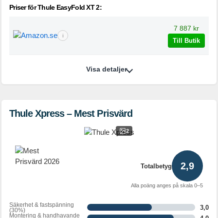
Priser för Thule EasyFold XT 2:
7 887 kr
ℹ
Till Butik
Visa detaljer
Thule Xpress – Mest Prisvärd
2
2,9
Totalbetyg
Alla poäng anges på skala 0–5
Säkerhet & fastspänning
3,0
(30%)
Montering & handhavande