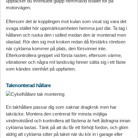
upptäcker du eventuellt glapp hemmavid istället för på
motorvägen.
Eftersom det är kopplingen mot kulan som visat sig vara det
svaga stället hör uppmärksamheten hemma just där. Ta tag i
hållaren och ruska den i sidled medan den är monterad men
olastad. Rör den sig mot kroken redan då förstärks rörelsen
när cyklarna kommer på plats, den försvinner inte.
Efterkontrollera greppet vid första rasten, eftersom värme,
vibrationer och några mil landsväg hinner sätta sig i ett fäste
som kändes stenhårt på uppfarten.
Takmonterad hållare
En takhållare passar dig som saknar dragkrok men har
takräcke. Montera den centrerat för minsta möjliga
vindmotstånd och kontrollera att fästena är helt åtdragna innan
cyklarna lastas. Tänk på att du får ett förhöjt fordon, och glöm
aldrig att cyklarna sitter på taket när du kör in i garage eller