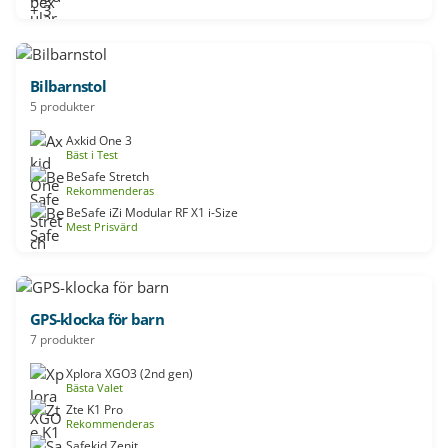
Bilbarnstol
5 produkter
Axkid One 3
Bäst i Test
BeSafe Stretch
Rekommenderas
BeSafe iZi Modular RF X1 i-Size
Mest Prisvärd
GPS-klocka för barn
7 produkter
Xplora XGO3 (2nd gen)
Bästa Valet
Zte K1 Pro
Rekommenderas
Safekid Zenit