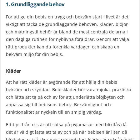
1. Grundläggande behov
För att ge din bebis en trygg och bekväm start i livet är det
viktigt att täcka de grundläggande behoven. Kläder, blöjor
och matningstillbehör är bland de mest centrala delarna i
den dagliga rutinen för nyblivna föräldrar. Genom att välja
rätt produkter kan du förenkla vardagen och skapa en
bekväm miljö för din bebis.
Kläder
Att ha rätt kläder är avgörande för att hålla din bebis
bekväm och skyddad. Bebiskläder bör vara mjuka, praktiska
och lätta att ta på och av för att underlätta blöjbyten och
anpassa sig till bebisens behov. Bekvämlighet och
funktionalitet är nyckeln till en smidig vardag.
Ett tips från oss är att satsa på pyjamasar med blixtlås då
det är väldigt lätta att ta av och på när bebisen är liten då
blöjbyten också sker mer frekvent. Just kläder är också något