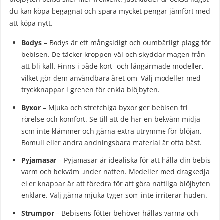
du kan köpa begagnat och spara mycket pengar jämfört med
att köpa nytt.
Bodys
– Bodys är ett mångsidigt och oumbärligt plagg för
bebisen. De täcker kroppen väl och skyddar magen från
att bli kall. Finns i både kort- och långärmade modeller,
vilket gör dem användbara året om. Välj modeller med
tryckknappar i grenen för enkla blöjbyten.
Byxor
– Mjuka och stretchiga byxor ger bebisen fri
rörelse och komfort. Se till att de har en bekväm midja
som inte klämmer och gärna extra utrymme för blöjan.
Bomull eller andra andningsbara material är ofta bäst.
Pyjamasar
– Pyjamasar är idealiska för att hålla din bebis
varm och bekväm under natten. Modeller med dragkedja
eller knappar är att föredra för att göra nattliga blöjbyten
enklare. Välj gärna mjuka tyger som inte irriterar huden.
Strumpor
– Bebisens fötter behöver hållas varma och