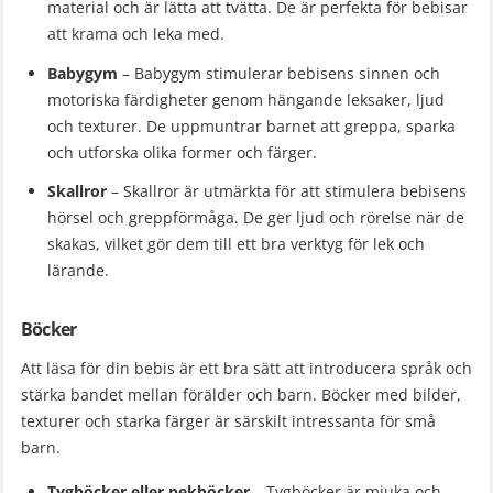
material och är lätta att tvätta. De är perfekta för bebisar
att krama och leka med.
Babygym
– Babygym stimulerar bebisens sinnen och
motoriska färdigheter genom hängande leksaker, ljud
och texturer. De uppmuntrar barnet att greppa, sparka
och utforska olika former och färger.
Skallror
– Skallror är utmärkta för att stimulera bebisens
hörsel och greppförmåga. De ger ljud och rörelse när de
skakas, vilket gör dem till ett bra verktyg för lek och
lärande.
Böcker
Att läsa för din bebis är ett bra sätt att introducera språk och
stärka bandet mellan förälder och barn. Böcker med bilder,
texturer och starka färger är särskilt intressanta för små
barn.
Tygböcker eller pekböcker
– Tygböcker är mjuka och