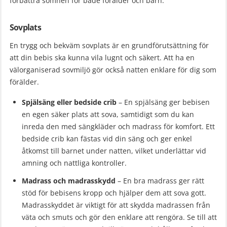
förbättra sömnen för både förälder och barn.
Sovplats
En trygg och bekväm sovplats är en grundförutsättning för
att din bebis ska kunna vila lugnt och säkert. Att ha en
välorganiserad sovmiljö gör också natten enklare för dig som
förälder.
Spjälsäng eller bedside crib
– En spjälsäng ger bebisen
en egen säker plats att sova, samtidigt som du kan
inreda den med sängkläder och madrass för komfort. Ett
bedside crib kan fästas vid din säng och ger enkel
åtkomst till barnet under natten, vilket underlättar vid
amning och nattliga kontroller.
Madrass och madrasskydd
– En bra madrass ger rätt
stöd för bebisens kropp och hjälper dem att sova gott.
Madrasskyddet är viktigt för att skydda madrassen från
väta och smuts och gör den enklare att rengöra. Se till att