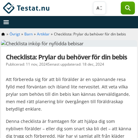
Hoppa
A
till
innehåll
»
Övrigt
»
Barn
»
Artiklar
»
Checklista: Prylar du behöver för din bebis
Checklista: Prylar du behöver för din bebis
Publicerad: 11 nov, 2024
Senast uppdaterad: 18 dec, 2024
Att förbereda sig för att bli förälder är en spännande resa
fylld med förväntan och ibland lite nervositet. Att veta vilka
prylar som behövs till din bebis kan kännas överväldigande,
men med rätt planering blir övergången till föräldraskap
betydligt enklare.
Denna checklista är framtagen för att hjälpa dig som
nybliven förälder – eller dig som snart ska bli det – att känna
dig trygg och förberedd. Här har vi samlat allt från kläder