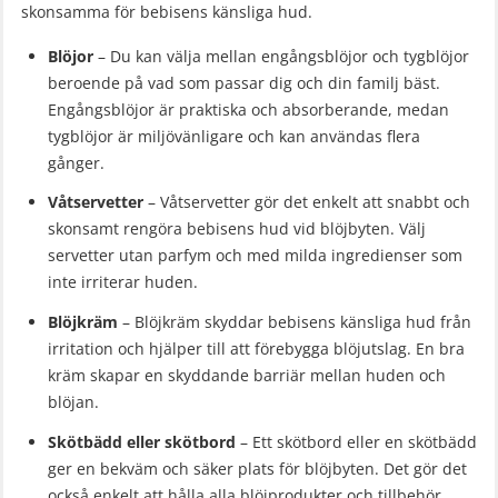
skonsamma för bebisens känsliga hud.
Blöjor
– Du kan välja mellan engångsblöjor och tygblöjor
beroende på vad som passar dig och din familj bäst.
Engångsblöjor är praktiska och absorberande, medan
tygblöjor är miljövänligare och kan användas flera
gånger.
Våtservetter
– Våtservetter gör det enkelt att snabbt och
skonsamt rengöra bebisens hud vid blöjbyten. Välj
servetter utan parfym och med milda ingredienser som
inte irriterar huden.
Blöjkräm
– Blöjkräm skyddar bebisens känsliga hud från
irritation och hjälper till att förebygga blöjutslag. En bra
kräm skapar en skyddande barriär mellan huden och
blöjan.
Skötbädd eller skötbord
– Ett skötbord eller en skötbädd
ger en bekväm och säker plats för blöjbyten. Det gör det
också enkelt att hålla alla blöjprodukter och tillbehör