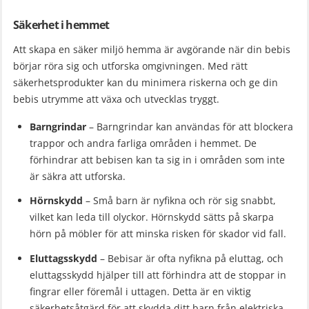
Säkerhet i hemmet
Att skapa en säker miljö hemma är avgörande när din bebis
börjar röra sig och utforska omgivningen. Med rätt
säkerhetsprodukter kan du minimera riskerna och ge din
bebis utrymme att växa och utvecklas tryggt.
Barngrindar
– Barngrindar kan användas för att blockera
trappor och andra farliga områden i hemmet. De
förhindrar att bebisen kan ta sig in i områden som inte
är säkra att utforska.
Hörnskydd
– Små barn är nyfikna och rör sig snabbt,
vilket kan leda till olyckor. Hörnskydd sätts på skarpa
hörn på möbler för att minska risken för skador vid fall.
Eluttagsskydd
– Bebisar är ofta nyfikna på eluttag, och
eluttagsskydd hjälper till att förhindra att de stoppar in
fingrar eller föremål i uttagen. Detta är en viktig
säkerhetsåtgärd för att skydda ditt barn från elektriska