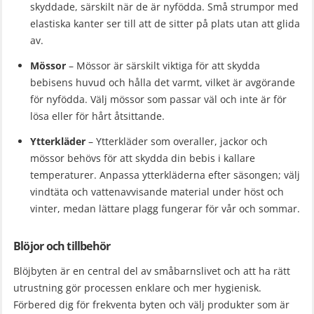
skyddade, särskilt när de är nyfödda. Små strumpor med
elastiska kanter ser till att de sitter på plats utan att glida
av.
Mössor
– Mössor är särskilt viktiga för att skydda
bebisens huvud och hålla det varmt, vilket är avgörande
för nyfödda. Välj mössor som passar väl och inte är för
lösa eller för hårt åtsittande.
Ytterkläder
– Ytterkläder som overaller, jackor och
mössor behövs för att skydda din bebis i kallare
temperaturer. Anpassa ytterkläderna efter säsongen; välj
vindtäta och vattenavvisande material under höst och
vinter, medan lättare plagg fungerar för vår och sommar.
Blöjor och tillbehör
Blöjbyten är en central del av småbarnslivet och att ha rätt
utrustning gör processen enklare och mer hygienisk.
Förbered dig för frekventa byten och välj produkter som är