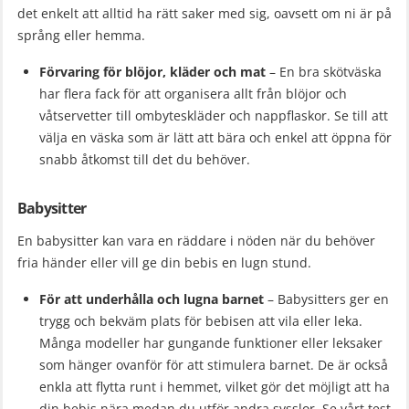
det enkelt att alltid ha rätt saker med sig, oavsett om ni är på
språng eller hemma.
Förvaring för blöjor, kläder och mat
– En bra skötväska
har flera fack för att organisera allt från blöjor och
våtservetter till ombyteskläder och nappflaskor. Se till att
välja en väska som är lätt att bära och enkel att öppna för
snabb åtkomst till det du behöver.
Babysitter
En babysitter kan vara en räddare i nöden när du behöver
fria händer eller vill ge din bebis en lugn stund.
För att underhålla och lugna barnet
– Babysitters ger en
trygg och bekväm plats för bebisen att vila eller leka.
Många modeller har gungande funktioner eller leksaker
som hänger ovanför för att stimulera barnet. De är också
enkla att flytta runt i hemmet, vilket gör det möjligt att ha
din bebis nära medan du utför andra sysslor. Se vårt test