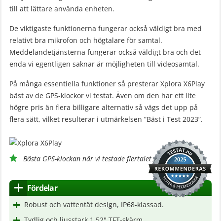
till att lättare använda enheten.
De viktigaste funktionerna fungerar också väldigt bra med
relativt bra mikrofon och högtalare för samtal.
Meddelandetjänsterna fungerar också väldigt bra och det
enda vi egentligen saknar är möjligheten till videosamtal.
På många essentiella funktioner så presterar Xplora X6Play
bäst av de GPS-klockor vi testat. Även om den har ett lite
högre pris än flera billigare alternativ så vägs det upp på
flera sätt, vilket resulterar i utmärkelsen ”Bäst i Test 2023”.
Bästa GPS-klockan när vi testade flertalet modeller
Fördelar
Robust och vattentät design, IP68-klassad.
Tydlig och ljusstark 1,52" TFT-skärm.