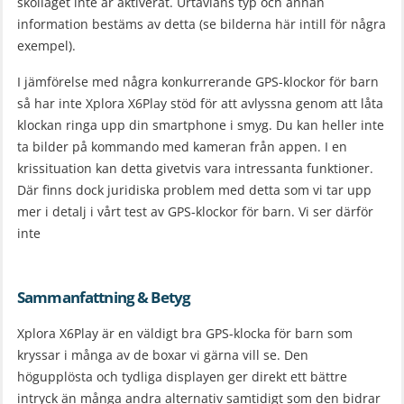
skolläget inte är aktiverat. Urtavlans typ och annan
information bestäms av detta (se bilderna här intill för några
exempel).
I jämförelse med några konkurrerande GPS-klockor för barn
så har inte Xplora X6Play stöd för att avlyssna genom att låta
klockan ringa upp din smartphone i smyg. Du kan heller inte
ta bilder på kommando med kameran från appen. I en
krissituation kan detta givetvis vara intressanta funktioner.
Där finns dock juridiska problem med detta som vi tar upp
mer i detalj i vårt test av GPS-klockor för barn. Vi ser därför
inte
Sammanfattning & Betyg
Xplora X6Play är en väldigt bra GPS-klocka för barn som
kryssar i många av de boxar vi gärna vill se. Den
högupplösta och tydliga displayen ger direkt ett bättre
intryck än många andra alternativ samtidigt som den bidrar