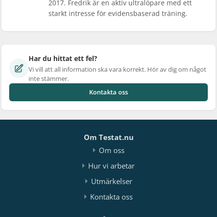
2017. Fredrik är en aktiv ultralöpare med ett
starkt intresse för evidensbaserad träning.
Har du hittat ett fel?
Vi vill att all information ska vara korrekt. Hör av dig om något
inte stämmer.
Kontakta oss
Om Testat.nu
Om oss
Hur vi arbetar
Utmärkelser
Kontakta oss