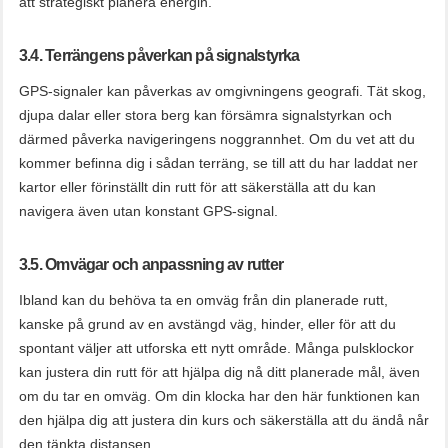
att strategiskt planera energin.
3.4. Terrängens påverkan på signalstyrka
GPS-signaler kan påverkas av omgivningens geografi. Tät skog,
djupa dalar eller stora berg kan försämra signalstyrkan och
därmed påverka navigeringens noggrannhet. Om du vet att du
kommer befinna dig i sådan terräng, se till att du har laddat ner
kartor eller förinställt din rutt för att säkerställa att du kan
navigera även utan konstant GPS-signal.
3.5. Omvägar och anpassning av rutter
Ibland kan du behöva ta en omväg från din planerade rutt,
kanske på grund av en avstängd väg, hinder, eller för att du
spontant väljer att utforska ett nytt område. Många pulsklockor
kan justera din rutt för att hjälpa dig nå ditt planerade mål, även
om du tar en omväg. Om din klocka har den här funktionen kan
den hjälpa dig att justera din kurs och säkerställa att du ändå når
den tänkta distansen.