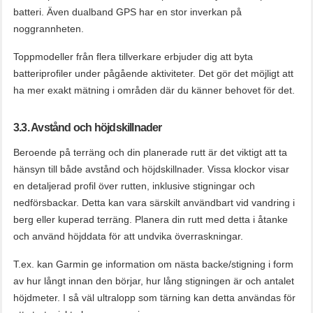
batteri. Även dualband GPS har en stor inverkan på
noggrannheten.
Toppmodeller från flera tillverkare erbjuder dig att byta
batteriprofiler under pågående aktiviteter. Det gör det möjligt att
ha mer exakt mätning i områden där du känner behovet för det.
3.3. Avstånd och höjdskillnader
Beroende på terräng och din planerade rutt är det viktigt att ta
hänsyn till både avstånd och höjdskillnader. Vissa klockor visar
en detaljerad profil över rutten, inklusive stigningar och
nedförsbackar. Detta kan vara särskilt användbart vid vandring i
berg eller kuperad terräng. Planera din rutt med detta i åtanke
och använd höjddata för att undvika överraskningar.
T.ex. kan Garmin ge information om nästa backe/stigning i form
av hur långt innan den börjar, hur lång stigningen är och antalet
höjdmeter. I så väl ultralopp som tärning kan detta användas för