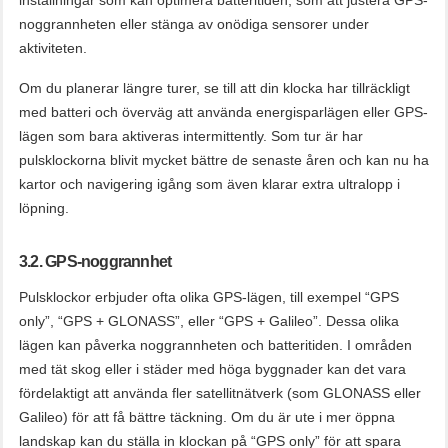
noggrannheten eller stänga av onödiga sensorer under
aktiviteten.
Om du planerar längre turer, se till att din klocka har tillräckligt
med batteri och överväg att använda energisparlägen eller GPS-
lägen som bara aktiveras intermittently. Som tur är har
pulsklockorna blivit mycket bättre de senaste åren och kan nu ha
kartor och navigering igång som även klarar extra ultralopp i
löpning.
3.2. GPS-noggrannhet
Pulsklockor erbjuder ofta olika GPS-lägen, till exempel “GPS
only”, “GPS + GLONASS”, eller “GPS + Galileo”. Dessa olika
lägen kan påverka noggrannheten och batteritiden. I områden
med tät skog eller i städer med höga byggnader kan det vara
fördelaktigt att använda fler satellitnätverk (som GLONASS eller
Galileo) för att få bättre täckning. Om du är ute i mer öppna
landskap kan du ställa in klockan på “GPS only” för att spara