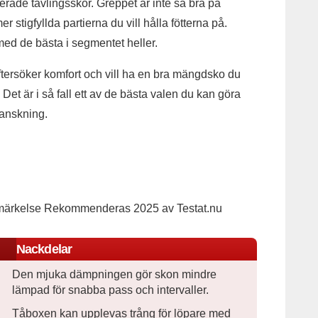
erade tävlingsskor. Greppet är inte så bra på
r stigfyllda partierna du vill hålla fötterna på.
 med de bästa i segmentet heller.
ftersöker komfort och vill ha en bra mängdsko du
Det är i så fall ett av de bästa valen du kan göra
granskning.
Nackdelar
Den mjuka dämpningen gör skon mindre
lämpad för snabba pass och intervaller.
Tåboxen kan upplevas trång för löpare med