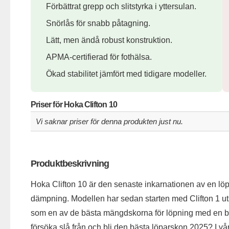
Förbättrat grepp och slitstyrka i yttersulan.
Snörlås för snabb påtagning.
Lätt, men ändå robust konstruktion.
APMA-certifierad för fothälsa.
Ökad stabilitet jämfört med tidigare modeller.
Priser för Hoka Clifton 10
Vi saknar priser för denna produkten just nu.
Produktbeskrivning
Hoka Clifton 10 är den senaste inkarnationen av en lö
dämpning. Modellen har sedan starten med Clifton 1 ut
som en av de bästa mängdskorna för löpning med en b
försöka slå från och bli den bästa löparskon 2025? I v