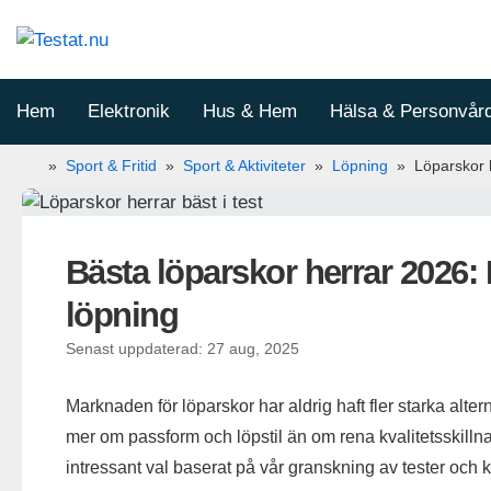
Hoppa
till
innehåll
Hem
Elektronik
Hus & Hem
Hälsa & Personvår
»
Sport & Fritid
»
Sport & Aktiviteter
»
Löpning
»
Löparskor 
Bästa löparskor herrar 2026
löpning
Senast uppdaterad: 27 aug, 2025
Marknaden för löparskor har aldrig haft fler starka alt
mer om passform och löpstil än om rena kvalitetsskillnad
intressant val baserat på vår granskning av tester o