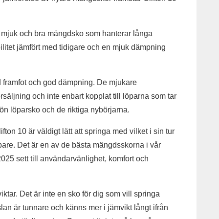
a en mjuk och bra mängdsko som hanterar långa
bilitet jämfört med tidigare och en mjuk dämpning
 framfot och god dämpning. De mjukare
rsäljning och inte enbart kopplat till löparna som tar
kön löparsko och de riktiga nybörjarna.
n 10 är väldigt lätt att springa med vilket i sin tur
öpare. Det är en av de bästa mängdsskorna i vår
025 sett till användarvänlighet, komfort och
ktar. Det är inte en sko för dig som vill springa
an är tunnare och känns mer i jämvikt långt ifrån