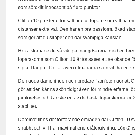
som särskilt intressant på flera punkter.
Clifton 10 presterar fortsatt bra för löpare som vill h
distanser extra väl. Den har en bra passform, ökad sta
som gör att du slipper den där svampiga känslan.
Hoka skapade de så viktiga mängdskorna med en bred
löparskorna som Clifton 10 är fortsätter att se ökande fö
sig allt längre. Det är även utmanarna som vill ha en s
Den goda dämpningen och bredare framfoten gör att Clifto
gör att den känns skön tidigt även för mindre erfarna l
jämförelse och kanske en av de bästa löparskorna för 2
stabilitet.
Däremot finns det fortfarande områden där Clifton 10 svi
snabbt och vill har maximal energiåtergivning. Löpkänsl