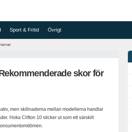
d
Sport & Fritid
Övrigt
herrar
: Rekommenderade skor för
ernativ, men skillnaderna mellan modellerna handlar
er. Hoka Clifton 10 sticker ut som ett särskilt
ch konsumentomdömen.