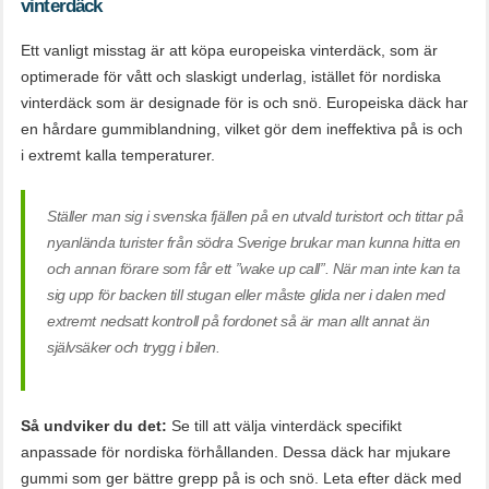
vinterdäck
Ett vanligt misstag är att köpa europeiska vinterdäck, som är
optimerade för vått och slaskigt underlag, istället för nordiska
vinterdäck som är designade för is och snö. Europeiska däck har
en hårdare gummiblandning, vilket gör dem ineffektiva på is och
i extremt kalla temperaturer.
Ställer man sig i svenska fjällen på en utvald turistort och tittar på
nyanlända turister från södra Sverige brukar man kunna hitta en
och annan förare som får ett ”wake up call”. När man inte kan ta
sig upp för backen till stugan eller måste glida ner i dalen med
extremt nedsatt kontroll på fordonet så är man allt annat än
självsäker och trygg i bilen.
Så undviker du det:
Se till att välja vinterdäck specifikt
anpassade för nordiska förhållanden. Dessa däck har mjukare
gummi som ger bättre grepp på is och snö. Leta efter däck med