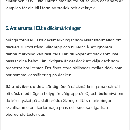
elbilar och SUV. Titta i bilens manual för att se vilka däck som är
lämpliga för din bil i form av storlek och axeltryck.
5. Att strunta i EU:s däckmärkningar
Många förbiser EU:s däckmärkningar som visar information om
däckets rullmotstånd, våtgrepp och bullernivå. Att ignorera
denna märkning kan resultera i att du köper ett däck som inte
passar dina behov. Än viktigare är det dock att välja däck som
presterat bra i tester. Det finns stora skillnader mellan däck som
har samma klassificering på däcken.
Så undviker du det:
Lär dig förstå däckmärkningarna och välj
ett däck med högsta betyg för våtgrepp (A–C) och bullernivå om
du kör mycket på asfalt i södra Sverige. EU:s markeringar
skvallrar inte om körförmåga på is och snö, så utgå från
oberoende tester där.