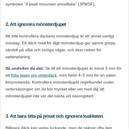
symbolen ”3 peak mountain snowflake” (3PMSF).
2. Att ignorera mönsterdjupet
Att inte kontrollera däckens mönsterdjup är ett annat vanligt
misstag. Ett däck med för lågt mönsterdjup ger sämre grepp,
särskilt på våta och snöiga vägar, och ökar risken för
vattenplaning.
Så undviker du det:
Se till att mönsterdjupet är minst 3 mm för
att
följa lagen om vinterdäck
, men helst 4–5 mm för en säker
körprestanda. Kontrollera mönsterdjupet regelbundet under
vintersäsongen om du kör mycket eller vet med dig att
mönsterdjupet inte var det bästa vid säsongstart.
3. Att bara titta på priset och ignorera kvaliteten
Billigare däck kan verka lockande, men de saknar ofta den