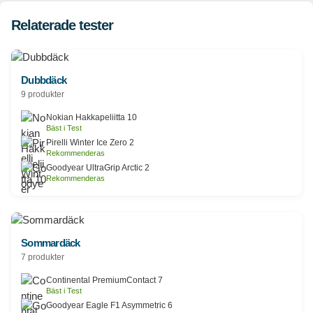
Relaterade tester
Dubbdäck
9 produkter
Nokian Hakkapeliitta 10
Bäst i Test
Pirelli Winter Ice Zero 2
Rekommenderas
Goodyear UltraGrip Arctic 2
Rekommenderas
Sommardäck
7 produkter
Continental PremiumContact 7
Bäst i Test
Goodyear Eagle F1 Asymmetric 6