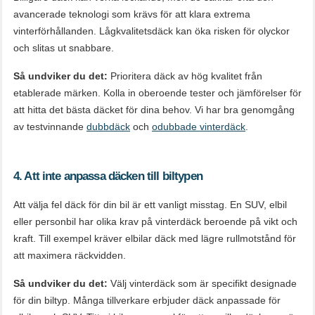
avancerade teknologi som krävs för att klara extrema
vinterförhållanden. Lågkvalitetsdäck kan öka risken för olyckor
och slitas ut snabbare.
Så undviker du det:
Prioritera däck av hög kvalitet från
etablerade märken. Kolla in oberoende tester och jämförelser för
att hitta det bästa däcket för dina behov. Vi har bra genomgång
av testvinnande
dubbdäck
och
odubbade vinterdäck
.
4. Att inte anpassa däcken till biltypen
Att välja fel däck för din bil är ett vanligt misstag. En SUV, elbil
eller personbil har olika krav på vinterdäck beroende på vikt och
kraft. Till exempel kräver elbilar däck med lägre rullmotstånd för
att maximera räckvidden.
Så undviker du det:
Välj vinterdäck som är specifikt designade
för din biltyp. Många tillverkare erbjuder däck anpassade för