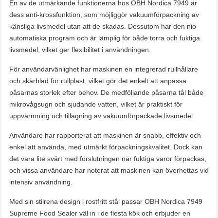
En av de utmärkande funktionerna hos OBH Nordica 7949 är
dess anti-krossfunktion, som möjliggör vakuumförpackning av
känsliga livsmedel utan att de skadas. Dessutom har den nio
automatiska program och är lämplig för både torra och fuktiga
livsmedel, vilket ger flexibilitet i användningen.
För användarvänlighet har maskinen en integrerad rullhållare
och skärblad för rullplast, vilket gör det enkelt att anpassa
påsarnas storlek efter behov. De medföljande påsarna tål både
mikrovågsugn och sjudande vatten, vilket är praktiskt för
uppvärmning och tillagning av vakuumförpackade livsmedel.
Användare har rapporterat att maskinen är snabb, effektiv och
enkel att använda, med utmärkt förpackningskvalitet. Dock kan
det vara lite svårt med förslutningen när fuktiga varor förpackas,
och vissa användare har noterat att maskinen kan överhettas vid
intensiv användning.
Med sin stilrena design i rostfritt stål passar OBH Nordica 7949
Supreme Food Sealer väl in i de flesta kök och erbjuder en