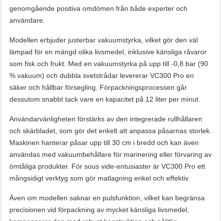
genomgående positiva omdömen från både experter och
användare.
Modellen erbjuder justerbar vakuumstyrka, vilket gör den väl
lämpad för en mängd olika livsmedel, inklusive känsliga råvaror
som fisk och frukt. Med en vakuumstyrka på upp till -0,8 bar (90
% vakuum) och dubbla svetstrådar levererar VC300 Pro en
säker och hållbar försegling. Förpackningsprocessen går
dessutom snabbt tack vare en kapacitet på 12 liter per minut.
Användarvänligheten förstärks av den integrerade rullhållaren
och skärbladet, som gör det enkelt att anpassa påsarnas storlek.
Maskinen hanterar påsar upp till 30 cm i bredd och kan även
användas med vakuumbehållare för marinering eller förvaring av
ömtåliga produkter. För sous vide-entusiaster är VC300 Pro ett
mångsidigt verktyg som gör matlagning enkel och effektiv.
Även om modellen saknar en pulsfunktion, vilket kan begränsa
precisionen vid förpackning av mycket känsliga livsmedel,