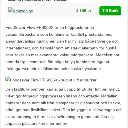
Butik
Pris
3 185 kr
Till Butik
FoodSaver Flow FFS006X är en högpresterande
vakuumförpackare som kombinerar kraftfull prestanda med
användarvänliga funktioner. Den har hyllats både i Sverige och
internationellt, och framstår som ett starkt alternativ för hushåll
som söker en mer avancerad vakuumförpackare. Modellen har
utmärkt sig i tester och fått höga betyg för sin förmåga att
förlänga livsmedels hållbarhet och minska frysskador.
Den kraftfulla pumpen kan suga ut upp till 16 liter luft per minut,
vilket gör förpackningsprocessen snabb och effektiv. Modellen
hanterar dessutom allt från plastpåsar till glasburkar och flaskor,
vilket ger stor flexibilitet i köket. Den inbyggda rullförvaringen och
skäranordningen förenklar användningen genom att låta dig
anpassa påsstorleken efter behov.