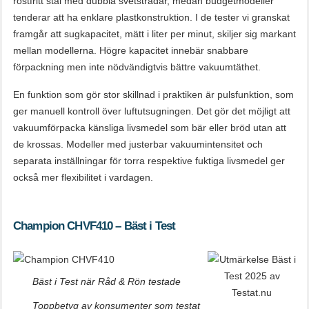
rostfritt stål med dubbla svetstrådar, medan budgetmodeller
tenderar att ha enklare plastkonstruktion. I de tester vi granskat
framgår att sugkapacitet, mätt i liter per minut, skiljer sig markant
mellan modellerna. Högre kapacitet innebär snabbare
förpackning men inte nödvändigtvis bättre vakuumtäthet.
En funktion som gör stor skillnad i praktiken är pulsfunktion, som
ger manuell kontroll över luftutsugningen. Det gör det möjligt att
vakuumförpacka känsliga livsmedel som bär eller bröd utan att
de krossas. Modeller med justerbar vakuumintensitet och
separata inställningar för torra respektive fuktiga livsmedel ger
också mer flexibilitet i vardagen.
Champion CHVF410 – Bäst i Test
Bäst i Test när Råd & Rön testade
Toppbetyg av konsumenter som testat