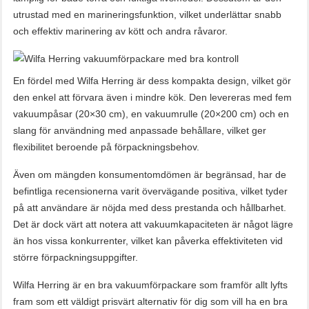
utrustad med en marineringsfunktion, vilket underlättar snabb
och effektiv marinering av kött och andra råvaror.
En fördel med Wilfa Herring är dess kompakta design, vilket gör
den enkel att förvara även i mindre kök. Den levereras med fem
vakuumpåsar (20×30 cm), en vakuumrulle (20×200 cm) och en
slang för användning med anpassade behållare, vilket ger
flexibilitet beroende på förpackningsbehov.
Även om mängden konsumentomdömen är begränsad, har de
befintliga recensionerna varit övervägande positiva, vilket tyder
på att användare är nöjda med dess prestanda och hållbarhet.
Det är dock värt att notera att vakuumkapaciteten är något lägre
än hos vissa konkurrenter, vilket kan påverka effektiviteten vid
större förpackningsuppgifter.
Wilfa Herring är en bra vakuumförpackare som framför allt lyfts
fram som ett väldigt prisvärt alternativ för dig som vill ha en bra