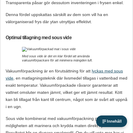
Transparenta påsar gör dessutom inventeringen i frysen enkel.
Denna fördel uppskattas särskilt av dem som vill ha en
välorganiserad frys där ytan utnyttjas effektivt.
Optimal tillagning med sous vide
Med sous vide är det en klar fördel att använda
vakuumförpackare för att minimera mängden luft.
Vakuumförpackning är en förutsättning för att
lyckas med sous
vide
, en matlagningsteknik där livsmedel tillagas i vattenbad med
exakt temperatur. Vakuumförpackade råvaror garanterar att
vattnet omsluter maten jämnt, vilket ger ett jämnt resultat. Kött
kan bli tillagat från kant till centrum, något som är svårt att uppnå
i en ugn.
Sous vide kombinerat med vakuumförpackning ger också
Innehåll
möjligheten att marinera och krydda maten direkt i påsen.
Resultatet blir en djupare smakprofil. Om du vill veta mer har vi