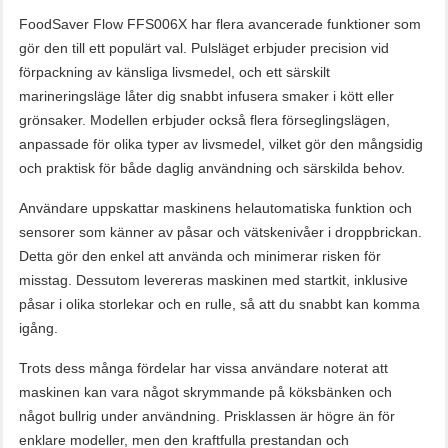
FoodSaver Flow FFS006X har flera avancerade funktioner som
gör den till ett populärt val. Pulsläget erbjuder precision vid
förpackning av känsliga livsmedel, och ett särskilt
marineringsläge låter dig snabbt infusera smaker i kött eller
grönsaker. Modellen erbjuder också flera förseglingslägen,
anpassade för olika typer av livsmedel, vilket gör den mångsidig
och praktisk för både daglig användning och särskilda behov.
Användare uppskattar maskinens helautomatiska funktion och
sensorer som känner av påsar och vätskenivåer i droppbrickan.
Detta gör den enkel att använda och minimerar risken för
misstag. Dessutom levereras maskinen med startkit, inklusive
påsar i olika storlekar och en rulle, så att du snabbt kan komma
igång.
Trots dess många fördelar har vissa användare noterat att
maskinen kan vara något skrymmande på köksbänken och
något bullrig under användning. Prisklassen är högre än för
enklare modeller, men den kraftfulla prestandan och