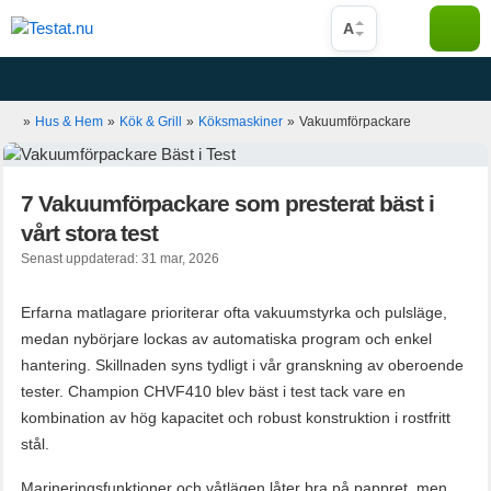
Hoppa
A
till
innehåll
»
Hus & Hem
»
Kök & Grill
»
Köksmaskiner
»
Vakuumförpackare
7 Vakuumförpackare som presterat bäst i
vårt stora test
Senast uppdaterad: 31 mar, 2026
Erfarna matlagare prioriterar ofta vakuumstyrka och pulsläge,
medan nybörjare lockas av automatiska program och enkel
hantering. Skillnaden syns tydligt i vår granskning av oberoende
tester. Champion CHVF410 blev bäst i test tack vare en
kombination av hög kapacitet och robust konstruktion i rostfritt
stål.
Marineringsfunktioner och våtlägen låter bra på pappret, men