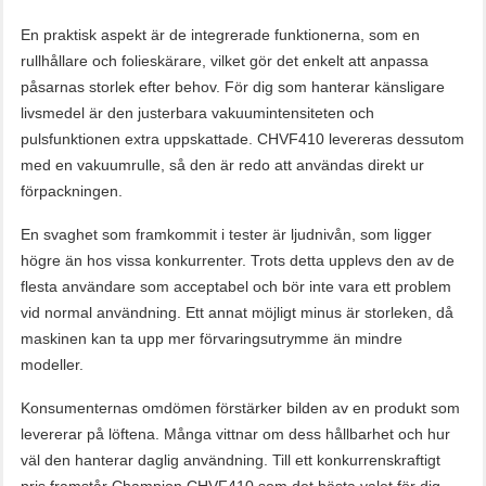
En praktisk aspekt är de integrerade funktionerna, som en
rullhållare och folieskärare, vilket gör det enkelt att anpassa
påsarnas storlek efter behov. För dig som hanterar känsligare
livsmedel är den justerbara vakuumintensiteten och
pulsfunktionen extra uppskattade. CHVF410 levereras dessutom
med en vakuumrulle, så den är redo att användas direkt ur
förpackningen.
En svaghet som framkommit i tester är ljudnivån, som ligger
högre än hos vissa konkurrenter. Trots detta upplevs den av de
flesta användare som acceptabel och bör inte vara ett problem
vid normal användning. Ett annat möjligt minus är storleken, då
maskinen kan ta upp mer förvaringsutrymme än mindre
modeller.
Konsumenternas omdömen förstärker bilden av en produkt som
levererar på löftena. Många vittnar om dess hållbarhet och hur
väl den hanterar daglig användning. Till ett konkurrenskraftigt