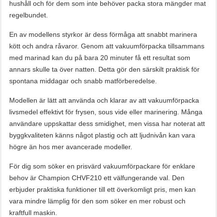
hushåll och för dem som inte behöver packa stora mängder mat
regelbundet.
En av modellens styrkor är dess förmåga att snabbt marinera
kött och andra råvaror. Genom att vakuumförpacka tillsammans
med marinad kan du på bara 20 minuter få ett resultat som
annars skulle ta över natten. Detta gör den särskilt praktisk för
spontana middagar och snabb matförberedelse.
Modellen är lätt att använda och klarar av att vakuumförpacka
livsmedel effektivt för frysen, sous vide eller marinering. Många
användare uppskattar dess smidighet, men vissa har noterat att
byggkvaliteten känns något plastig och att ljudnivån kan vara
högre än hos mer avancerade modeller.
För dig som söker en prisvärd vakuumförpackare för enklare
behov är Champion CHVF210 ett välfungerande val. Den
erbjuder praktiska funktioner till ett överkomligt pris, men kan
vara mindre lämplig för den som söker en mer robust och
kraftfull maskin.