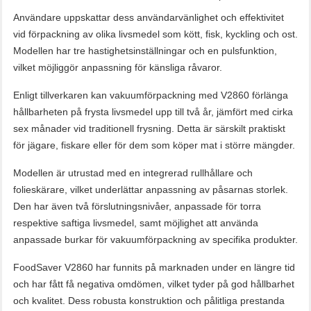
Användare uppskattar dess användarvänlighet och effektivitet
vid förpackning av olika livsmedel som kött, fisk, kyckling och ost.
Modellen har tre hastighetsinställningar och en pulsfunktion,
vilket möjliggör anpassning för känsliga råvaror.
Enligt tillverkaren kan vakuumförpackning med V2860 förlänga
hållbarheten på frysta livsmedel upp till två år, jämfört med cirka
sex månader vid traditionell frysning. Detta är särskilt praktiskt
för jägare, fiskare eller för dem som köper mat i större mängder.
Modellen är utrustad med en integrerad rullhållare och
folieskärare, vilket underlättar anpassning av påsarnas storlek.
Den har även två förslutningsnivåer, anpassade för torra
respektive saftiga livsmedel, samt möjlighet att använda
anpassade burkar för vakuumförpackning av specifika produkter.
FoodSaver V2860 har funnits på marknaden under en längre tid
och har fått få negativa omdömen, vilket tyder på god hållbarhet
och kvalitet. Dess robusta konstruktion och pålitliga prestanda