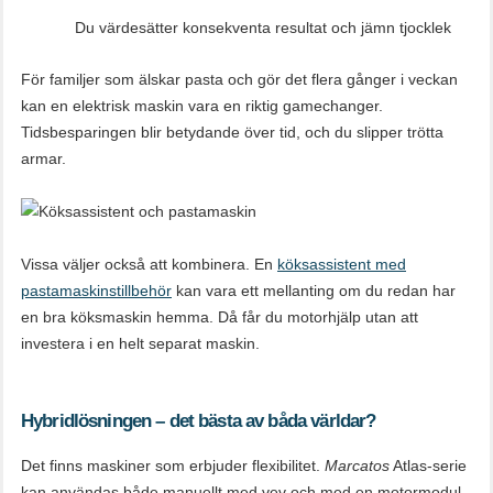
Du värdesätter konsekventa resultat och jämn tjocklek
För familjer som älskar pasta och gör det flera gånger i veckan
kan en elektrisk maskin vara en riktig gamechanger.
Tidsbesparingen blir betydande över tid, och du slipper trötta
armar.
Vissa väljer också att kombinera. En
köksassistent med
pastamaskinstillbehör
kan vara ett mellanting om du redan har
en bra köksmaskin hemma. Då får du motorhjälp utan att
investera i en helt separat maskin.
Hybridlösningen – det bästa av båda världar?
Det finns maskiner som erbjuder flexibilitet.
Marcatos
Atlas-serie
kan användas både manuellt med vev och med en motormodul