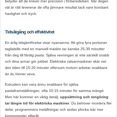
betyder att de kräver mer precision i förberedelsen. När degen
väl är rätt levererar de ofta jämnare resultat tack vare konstant
hastighet och tryck.
Tidsåtgång och effektivitet
En ärlig tidsjämförelse visar nyanserna. Att göra fyra portioner
tagliatelle med en manuell maskin tar kanske 25-30 minutter
från deg till färdig pasta. Själva vevningen är inte särskilt snabb
och dina armar gör jobbet. Elektriska valsarmaskiner skär ner
den tiden till 15-20 minuter eftersom motorn arbetar snabbare
än du hinner veva.
Extruders kan vara ännu snabbare för själva
pastaframställningen, ofta 10-15 minuter för samma mängd.
Men här kommer en viktig detalj:
uppsättning och rengöring
tar längre tid för elektriska maskiner
. Du behöver montera fler
delar, programmera inställningar och sedan plocka isär mer
komponenter efteråt.