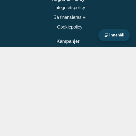
Integritetspolicy
Så finansieras vi
Cookiepolicy
Innehåll
Kampanjer
Black Friday
Black Week
Mellandagsrea
Testat.nu / FeWorks Ltd
Org.nr: 516404-3050
Copyright © 2026 Testat.nu