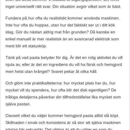
inget universellt rätt svar. Din situation avgör vilket som är bäst.
Fundera på hur ofta du realistiskt kommer använda maskinen.
Inte hur ofta du hoppas, utan hur det faktiskt ser ut i ditt kök
idag. Gör du nästan aldrig mat från grunden? Då kanske en
enkel manuell är mer realistisk än en avancerad elektrisk som
mest blir ett statusköp.
Tänk på vad pasta betyder för dig. Är det en rolig aktivitet du vill
njuta av, eller är det en ingrediens du vill ha färsk och hemgjord
men helst utan krångel? Svaret pekar åt olika håll.
Och glöm inte praktikaliteterna: hur mycket plats har du, hur
mycket vill du spendera, hur ofta blir det disk egentligen? De
tråkiga detaljerna påverkar din tillfredsställelse lika mycket som
själva pastan.
Oavsett vilket du väljer kommer hemgjord pasta alltid slå köpt.
Skillnaden i smak och konsistens är så stor att själva maskinen
nästan blir sekundär. Det viktiga är att du väljer en som du