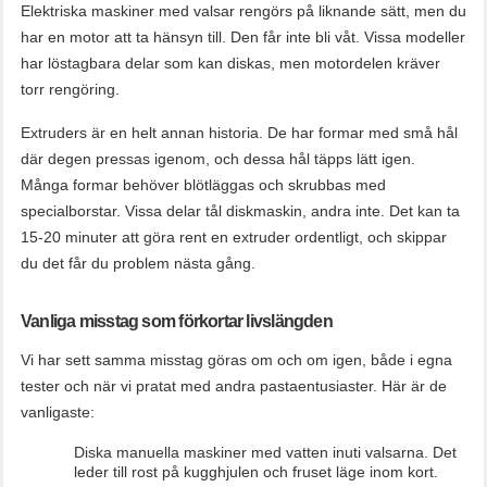
Elektriska maskiner med valsar rengörs på liknande sätt, men du
har en motor att ta hänsyn till. Den får inte bli våt. Vissa modeller
har löstagbara delar som kan diskas, men motordelen kräver
torr rengöring.
Extruders är en helt annan historia. De har formar med små hål
där degen pressas igenom, och dessa hål täpps lätt igen.
Många formar behöver blötläggas och skrubbas med
specialborstar. Vissa delar tål diskmaskin, andra inte. Det kan ta
15-20 minuter att göra rent en extruder ordentligt, och skippar
du det får du problem nästa gång.
Vanliga misstag som förkortar livslängden
Vi har sett samma misstag göras om och om igen, både i egna
tester och när vi pratat med andra pastaentusiaster. Här är de
vanligaste:
Diska manuella maskiner med vatten inuti valsarna. Det
leder till rost på kugghjulen och fruset läge inom kort.