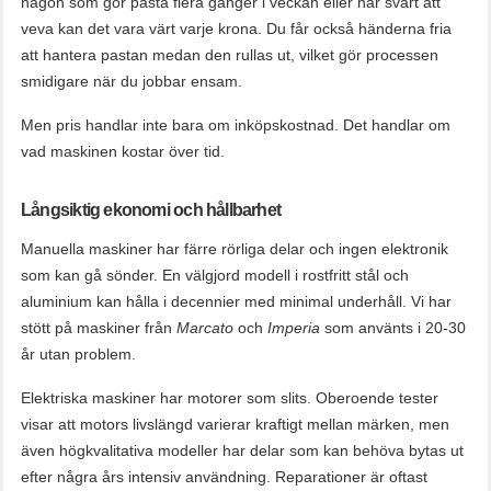
någon som gör pasta flera gånger i veckan eller har svårt att
veva kan det vara värt varje krona. Du får också händerna fria
att hantera pastan medan den rullas ut, vilket gör processen
smidigare när du jobbar ensam.
Men pris handlar inte bara om inköpskostnad. Det handlar om
vad maskinen kostar över tid.
Långsiktig ekonomi och hållbarhet
Manuella maskiner har färre rörliga delar och ingen elektronik
som kan gå sönder. En välgjord modell i rostfritt stål och
aluminium kan hålla i decennier med minimal underhåll. Vi har
stött på maskiner från
Marcato
och
Imperia
som använts i 20-30
år utan problem.
Elektriska maskiner har motorer som slits. Oberoende tester
visar att motors livslängd varierar kraftigt mellan märken, men
även högkvalitativa modeller har delar som kan behöva bytas ut
efter några års intensiv användning. Reparationer är oftast