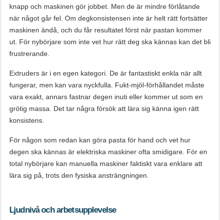
knapp och maskinen gör jobbet. Men de är mindre förlåtande
när något går fel. Om degkonsistensen inte är helt rätt fortsätter
maskinen ändå, och du får resultatet först när pastan kommer
ut. För nybörjare som inte vet hur rätt deg ska kännas kan det bli
frustrerande.
Extruders är i en egen kategori. De är fantastiskt enkla när allt
fungerar, men kan vara nyckfulla. Fukt-mjöl-förhållandet måste
vara exakt, annars fastnar degen inuti eller kommer ut som en
grötig massa. Det tar några försök att lära sig känna igen rätt
konsistens.
För någon som redan kan göra pasta för hand och vet hur
degen ska kännas är elektriska maskiner ofta smidigare. För en
total nybörjare kan manuella maskiner faktiskt vara enklare att
lära sig på, trots den fysiska ansträngningen.
Ljudnivå och arbetsupplevelse