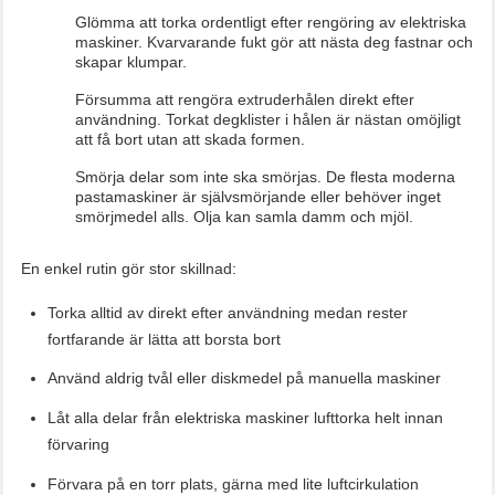
Glömma att torka ordentligt efter rengöring av elektriska
maskiner. Kvarvarande fukt gör att nästa deg fastnar och
skapar klumpar.
Försumma att rengöra extruderhålen direkt efter
användning. Torkat degklister i hålen är nästan omöjligt
att få bort utan att skada formen.
Smörja delar som inte ska smörjas. De flesta moderna
pastamaskiner är självsmörjande eller behöver inget
smörjmedel alls. Olja kan samla damm och mjöl.
En enkel rutin gör stor skillnad:
Torka alltid av direkt efter användning medan rester
fortfarande är lätta att borsta bort
Använd aldrig tvål eller diskmedel på manuella maskiner
Låt alla delar från elektriska maskiner lufttorka helt innan
förvaring
Förvara på en torr plats, gärna med lite luftcirkulation