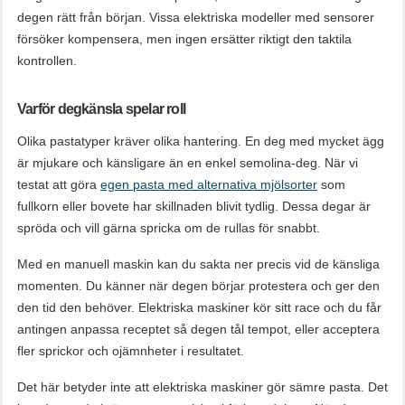
degen rätt från början. Vissa elektriska modeller med sensorer
försöker kompensera, men ingen ersätter riktigt den taktila
kontrollen.
Varför degkänsla spelar roll
Olika pastatyper kräver olika hantering. En deg med mycket ägg
är mjukare och känsligare än en enkel semolina-deg. När vi
testat att göra
egen pasta med alternativa mjölsorter
som
fullkorn eller bovete har skillnaden blivit tydlig. Dessa degar är
spröda och vill gärna spricka om de rullas för snabbt.
Med en manuell maskin kan du sakta ner precis vid de känsliga
momenten. Du känner när degen börjar protestera och ger den
den tid den behöver. Elektriska maskiner kör sitt race och du får
antingen anpassa receptet så degen tål tempot, eller acceptera
fler sprickor och ojämnheter i resultatet.
Det här betyder inte att elektriska maskiner gör sämre pasta. Det