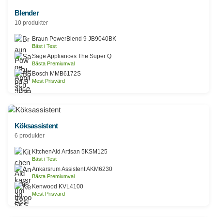
Blender
10 produkter
Braun PowerBlend 9 JB9040BK
Bäst i Test
Sage Appliances The Super Q
Bästa Premiumval
Bosch MMB6172S
Mest Prisvärd
Köksassistent
6 produkter
KitchenAid Artisan 5KSM125
Bäst i Test
Ankarsrum Assistent AKM6230
Bästa Premiumval
Kenwood KVL4100
Mest Prisvärd