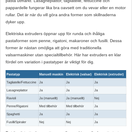
pasta utmärkt. Lasagneplattor, tagliatelle, fettuccine och
pappardelle fungerar lika bra oavsett om du vevar eller en motor
rullar. Det är när du vill göra andra former som skillnaderna
dyker upp.
Elektriska extruders öppnar upp för runda och ihåliga
pastaformer som penne, rigatoni, makaroner och fusilli. Dessa
former är nästan omöjliga att göra med traditionella
valsarmaskiner utan specialtillbehör. Här har extruders en klar
fördel om variation i pastatyper är viktigt för dig.
Pastatyp
Manuell maskin
Elektrisk (valsar)
Elektrisk (extruder)
Tagliatelle/Fettuccine
Ja
Ja
Ja
Lasagneplattor
Ja
Ja
Ja
Ravioli
Ja (manuellt)
Ja (manuellt)
Nej
Penne/Rigatoni
Med tillbehör
Med tillbehör
Ja
Spaghetti
Ja
Ja
Ja
Fusilli/Spiraler
Nej
Nej
Ja