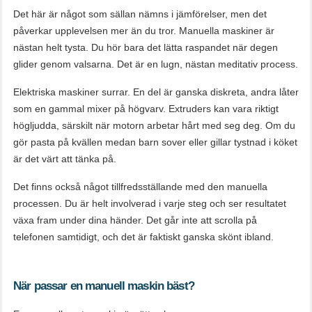
Det här är något som sällan nämns i jämförelser, men det
påverkar upplevelsen mer än du tror. Manuella maskiner är
nästan helt tysta. Du hör bara det lätta raspandet när degen
glider genom valsarna. Det är en lugn, nästan meditativ process.
Elektriska maskiner surrar. En del är ganska diskreta, andra låter
som en gammal mixer på högvarv. Extruders kan vara riktigt
högljudda, särskilt när motorn arbetar hårt med seg deg. Om du
gör pasta på kvällen medan barn sover eller gillar tystnad i köket
är det värt att tänka på.
Det finns också något tillfredsställande med den manuella
processen. Du är helt involverad i varje steg och ser resultatet
växa fram under dina händer. Det går inte att scrolla på
telefonen samtidigt, och det är faktiskt ganska skönt ibland.
När passar en manuell maskin bäst?