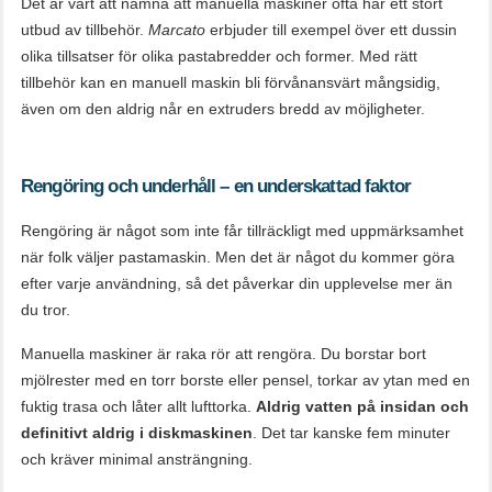
Det är värt att nämna att manuella maskiner ofta har ett stort
utbud av tillbehör.
Marcato
erbjuder till exempel över ett dussin
olika tillsatser för olika pastabredder och former. Med rätt
tillbehör kan en manuell maskin bli förvånansvärt mångsidig,
även om den aldrig når en extruders bredd av möjligheter.
Rengöring och underhåll – en underskattad faktor
Rengöring är något som inte får tillräckligt med uppmärksamhet
när folk väljer pastamaskin. Men det är något du kommer göra
efter varje användning, så det påverkar din upplevelse mer än
du tror.
Manuella maskiner är raka rör att rengöra. Du borstar bort
mjölrester med en torr borste eller pensel, torkar av ytan med en
fuktig trasa och låter allt lufttorka.
Aldrig vatten på insidan och
definitivt aldrig i diskmaskinen
. Det tar kanske fem minuter
och kräver minimal ansträngning.