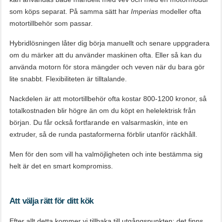
som köps separat. På samma sätt har
Imperias
modeller ofta
motortillbehör som passar.
Hybridlösningen låter dig börja manuellt och senare uppgradera
om du märker att du använder maskinen ofta. Eller så kan du
använda motorn för stora mängder och veven när du bara gör
lite snabbt. Flexibiliteten är tilltalande.
Nackdelen är att motortillbehör ofta kostar 800-1200 kronor, så
totalkostnaden blir högre än om du köpt en helelektrisk från
början. Du får också fortfarande en valsarmaskin, inte en
extruder, så de runda pastaformerna förblir utanför räckhåll.
Men för den som vill ha valmöjligheten och inte bestämma sig
helt är det en smart kompromiss.
Att välja rätt för ditt kök
Efter allt detta kommer vi tillbaka till utgångspunkten: det finns