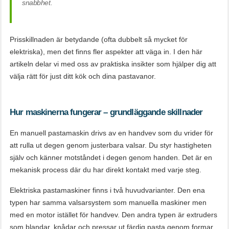
snabbhet.
Prisskillnaden är betydande (ofta dubbelt så mycket för
elektriska), men det finns fler aspekter att väga in. I den här
artikeln delar vi med oss av praktiska insikter som hjälper dig att
välja rätt för just ditt kök och dina pastavanor.
Hur maskinerna fungerar – grundläggande skillnader
En manuell pastamaskin drivs av en handvev som du vrider för
att rulla ut degen genom justerbara valsar. Du styr hastigheten
själv och känner motståndet i degen genom handen. Det är en
mekanisk process där du har direkt kontakt med varje steg.
Elektriska pastamaskiner finns i två huvudvarianter. Den ena
typen har samma valsarsystem som manuella maskiner men
med en motor istället för handvev. Den andra typen är extruders
som blandar, knådar och pressar ut färdig pasta genom formar.