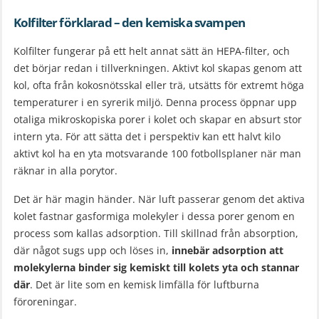
Kolfilter förklarad – den kemiska svampen
Kolfilter fungerar på ett helt annat sätt än HEPA-filter, och
det börjar redan i tillverkningen. Aktivt kol skapas genom att
kol, ofta från kokosnötsskal eller trä, utsätts för extremt höga
temperaturer i en syrerik miljö. Denna process öppnar upp
otaliga mikroskopiska porer i kolet och skapar en absurt stor
intern yta. För att sätta det i perspektiv kan ett halvt kilo
aktivt kol ha en yta motsvarande 100 fotbollsplaner när man
räknar in alla porytor.
Det är här magin händer. När luft passerar genom det aktiva
kolet fastnar gasformiga molekyler i dessa porer genom en
process som kallas adsorption. Till skillnad från absorption,
där något sugs upp och löses in,
innebär adsorption att
molekylerna binder sig kemiskt till kolets yta och stannar
där
. Det är lite som en kemisk limfälla för luftburna
föroreningar.