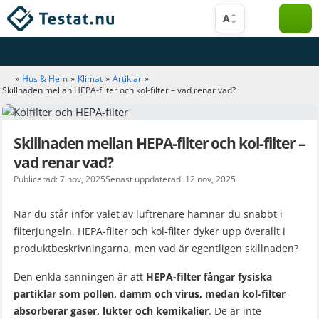
Hoppa
A
till
innehåll
»
Hus & Hem
»
Klimat
»
Artiklar
»
Skillnaden mellan HEPA-filter och kol-filter – vad renar vad?
Skillnaden mellan HEPA-filter och kol-filter –
vad renar vad?
Publicerad: 7 nov, 2025
Senast uppdaterad: 12 nov, 2025
När du står inför valet av luftrenare hamnar du snabbt i
filterjungeln. HEPA-filter och kol-filter dyker upp överallt i
produktbeskrivningarna, men vad är egentligen skillnaden?
Den enkla sanningen är att
HEPA-filter fångar fysiska
partiklar som pollen, damm och virus, medan kol-filter
absorberar gaser, lukter och kemikalier
. De är inte