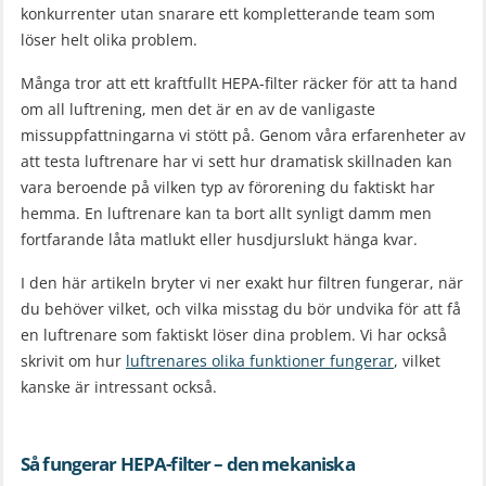
konkurrenter utan snarare ett kompletterande team som
löser helt olika problem.
Många tror att ett kraftfullt HEPA-filter räcker för att ta hand
om all luftrening, men det är en av de vanligaste
missuppfattningarna vi stött på. Genom våra erfarenheter av
att testa luftrenare har vi sett hur dramatisk skillnaden kan
vara beroende på vilken typ av förorening du faktiskt har
hemma. En luftrenare kan ta bort allt synligt damm men
fortfarande låta matlukt eller husdjurslukt hänga kvar.
I den här artikeln bryter vi ner exakt hur filtren fungerar, när
du behöver vilket, och vilka misstag du bör undvika för att få
en luftrenare som faktiskt löser dina problem. Vi har också
skrivit om hur
luftrenares olika funktioner fungerar
, vilket
kanske är intressant också.
Så fungerar HEPA-filter – den mekaniska