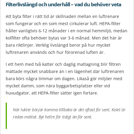
Filterlivslängd och underhåll – vad du behöver veta
Att byta filter i rätt tid är skillnaden mellan en luftrenare
som fungerar och en som mest cirkulerar luft. HEPA-filter
håller vanligtvis 6-12 månader i en normal hemmiljö, medan
kolfilter ofta behöver bytas var 3-6 månad. Men det här är
bara riktlinjer. Verklig livslängd beror på hur mycket
luftrenaren används och hur förorenad luften är.
I ett hem med två katter och daglig matlagning blir filtren
mättade mycket snabbare än i en lägenhet där luftrenaren
bara körs några timmar om dagen. Likaså gör miljöer med
mycket damm, som nära byggarbetsplatser eller vid
huvudgator, att HEPA-filter sätter igen fortare.
När lukter börjar komma tillbaka är det oftast för sent. Kolet är
redan mättat. Byt hellre för tidigt än för sent.