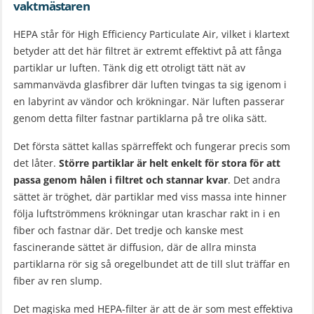
vaktmästaren
HEPA står för High Efficiency Particulate Air, vilket i klartext
betyder att det här filtret är extremt effektivt på att fånga
partiklar ur luften. Tänk dig ett otroligt tätt nät av
sammanvävda glasfibrer där luften tvingas ta sig igenom i
en labyrint av vändor och krökningar. När luften passerar
genom detta filter fastnar partiklarna på tre olika sätt.
Det första sättet kallas spärreffekt och fungerar precis som
det låter.
Större partiklar är helt enkelt för stora för att
passa genom hålen i filtret och stannar kvar
. Det andra
sättet är tröghet, där partiklar med viss massa inte hinner
följa luftströmmens krökningar utan kraschar rakt in i en
fiber och fastnar där. Det tredje och kanske mest
fascinerande sättet är diffusion, där de allra minsta
partiklarna rör sig så oregelbundet att de till slut träffar en
fiber av ren slump.
Det magiska med HEPA-filter är att de är som mest effektiva