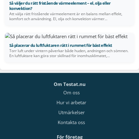
Så väljer du rätt fristående värmeelement – el, olja eller
konvektion?
Att välja rätt fristående värmeelement är en balans mellan effekt,
komfort och användning. El, olja och konvektion värmer...
Så placerar du luftfuktaren rätt i rummet för bäst effekt
Torr luft under vintern påverkar både huden, andningen och sömnen.
En luftfuktare kan göra stor skillnad för inomhusklimatet,...
Om Testat.nu
Om oss
Hur vi arbetar
Utmärkelser
Kontakta oss
För företag