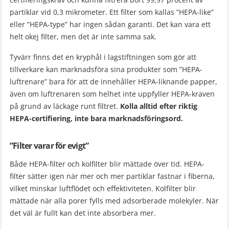
partiklar vid 0,3 mikrometer. Ett filter som kallas ”HEPA-like”
eller ”HEPA-type” har ingen sådan garanti. Det kan vara ett
helt okej filter, men det är inte samma sak.
Tyvärr finns det en kryphål i lagstiftningen som gör att
tillverkare kan marknadsföra sina produkter som ”HEPA-
luftrenare” bara för att de innehåller HEPA-liknande papper,
även om luftrenaren som helhet inte uppfyller HEPA-kraven
på grund av läckage runt filtret.
Kolla alltid efter riktig
HEPA-certifiering, inte bara marknadsföringsord.
”Filter varar för evigt”
Både HEPA-filter och kolfilter blir mättade över tid. HEPA-
filter sätter igen när mer och mer partiklar fastnar i fiberna,
vilket minskar luftflödet och effektiviteten. Kolfilter blir
mättade när alla porer fylls med adsorberade molekyler. När
det väl är fullt kan det inte absorbera mer.