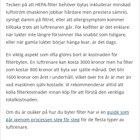
Tecken på att HEPA-filter behöver bytas inkluderar minskad
luftström (maskinen jobbar hårdare men prestera sämre),
synligt damm på filtret, eller att allergisymptom kommer
tillbaka trots att luftrenaren går. För kolfilter är det enklare:
när lukter inte längre försvinner lika snabbt som tidigare,
eller när gamla lukter börjar hänga kvar, är det dags.
En viktig aspekt som ofta glöms bort är kostnaden för
filterbyten. En luftrenare kan kosta 3000 kronor men ha filter
som kostar 800 kronor att byta var sjätte månad. Det blir
1600 kronor om året i underhåll, vilket över tre år är mer än
vad maskinen själv kostade. Vi rekommenderar alltid att
kolla filterkostnader innan köp för att förstå den verkliga
totalkostnaden.
Om du är osäker på hur du byter filter har vi en
guide som
går igenom processen steg för steg
för de flesta typer av
luftrenare.