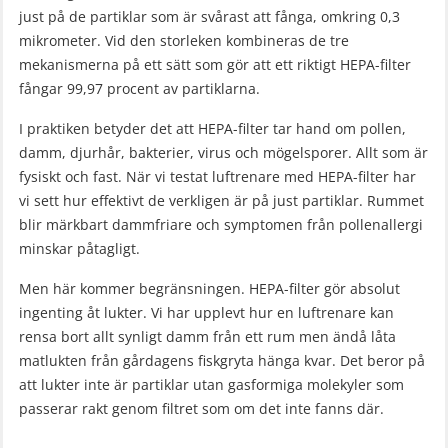
just på de partiklar som är svårast att fånga, omkring 0,3
mikrometer. Vid den storleken kombineras de tre
mekanismerna på ett sätt som gör att ett riktigt HEPA-filter
fångar 99,97 procent av partiklarna.
I praktiken betyder det att HEPA-filter tar hand om pollen,
damm, djurhår, bakterier, virus och mögelsporer. Allt som är
fysiskt och fast. När vi testat luftrenare med HEPA-filter har
vi sett hur effektivt de verkligen är på just partiklar. Rummet
blir märkbart dammfriare och symptomen från pollenallergi
minskar påtagligt.
Men här kommer begränsningen. HEPA-filter gör absolut
ingenting åt lukter. Vi har upplevt hur en luftrenare kan
rensa bort allt synligt damm från ett rum men ändå låta
matlukten från gårdagens fiskgryta hänga kvar. Det beror på
att lukter inte är partiklar utan gasformiga molekyler som
passerar rakt genom filtret som om det inte fanns där.