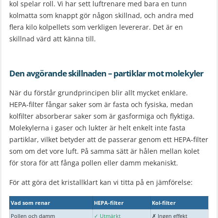
kol spelar roll. Vi har sett luftrenare med bara en tunn
kolmatta som knappt gör någon skillnad, och andra med
flera kilo kolpellets som verkligen levererar. Det är en
skillnad värd att känna till.
Den avgörande skillnaden – partiklar mot molekyler
När du förstår grundprincipen blir allt mycket enklare.
HEPA-filter fångar saker som är fasta och fysiska, medan
kolfilter absorberar saker som är gasformiga och flyktiga.
Molekylerna i gaser och lukter är helt enkelt inte fasta
partiklar, vilket betyder att de passerar genom ett HEPA-filter
som om det vore luft. På samma sätt är hålen mellan kolet
för stora för att fånga pollen eller damm mekaniskt.
För att göra det kristallklart kan vi titta på en jämförelse:
Vad som renar
HEPA-filter
Kol-filter
Pollen och damm
✓ Utmärkt
✗ Ingen effekt