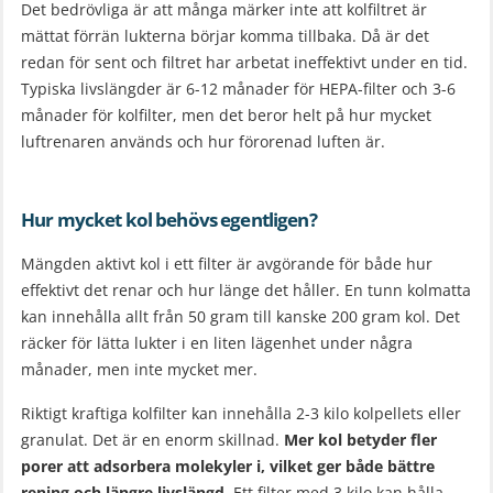
Det bedrövliga är att många märker inte att kolfiltret är
mättat förrän lukterna börjar komma tillbaka. Då är det
redan för sent och filtret har arbetat ineffektivt under en tid.
Typiska livslängder är 6-12 månader för HEPA-filter och 3-6
månader för kolfilter, men det beror helt på hur mycket
luftrenaren används och hur förorenad luften är.
Hur mycket kol behövs egentligen?
Mängden aktivt kol i ett filter är avgörande för både hur
effektivt det renar och hur länge det håller. En tunn kolmatta
kan innehålla allt från 50 gram till kanske 200 gram kol. Det
räcker för lätta lukter i en liten lägenhet under några
månader, men inte mycket mer.
Riktigt kraftiga kolfilter kan innehålla 2-3 kilo kolpellets eller
granulat. Det är en enorm skillnad.
Mer kol betyder fler
porer att adsorbera molekyler i, vilket ger både bättre
rening och längre livslängd.
Ett filter med 3 kilo kan hålla