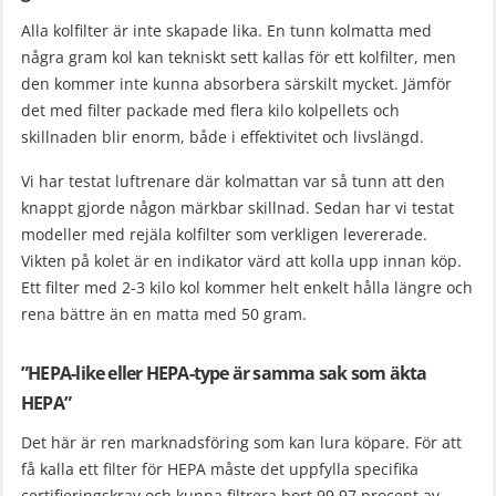
Alla kolfilter är inte skapade lika. En tunn kolmatta med
några gram kol kan tekniskt sett kallas för ett kolfilter, men
den kommer inte kunna absorbera särskilt mycket. Jämför
det med filter packade med flera kilo kolpellets och
skillnaden blir enorm, både i effektivitet och livslängd.
Vi har testat luftrenare där kolmattan var så tunn att den
knappt gjorde någon märkbar skillnad. Sedan har vi testat
modeller med rejäla kolfilter som verkligen levererade.
Vikten på kolet är en indikator värd att kolla upp innan köp.
Ett filter med 2-3 kilo kol kommer helt enkelt hålla längre och
rena bättre än en matta med 50 gram.
”HEPA-like eller HEPA-type är samma sak som äkta
HEPA”
Det här är ren marknadsföring som kan lura köpare. För att
få kalla ett filter för HEPA måste det uppfylla specifika
certifieringskrav och kunna filtrera bort 99,97 procent av