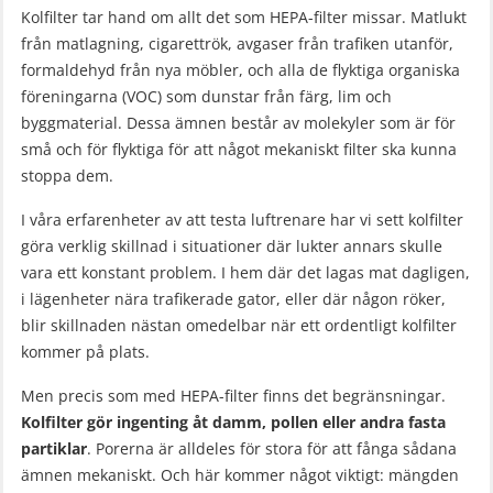
Kolfilter tar hand om allt det som HEPA-filter missar. Matlukt
från matlagning, cigarettrök, avgaser från trafiken utanför,
formaldehyd från nya möbler, och alla de flyktiga organiska
föreningarna (VOC) som dunstar från färg, lim och
byggmaterial. Dessa ämnen består av molekyler som är för
små och för flyktiga för att något mekaniskt filter ska kunna
stoppa dem.
I våra erfarenheter av att testa luftrenare har vi sett kolfilter
göra verklig skillnad i situationer där lukter annars skulle
vara ett konstant problem. I hem där det lagas mat dagligen,
i lägenheter nära trafikerade gator, eller där någon röker,
blir skillnaden nästan omedelbar när ett ordentligt kolfilter
kommer på plats.
Men precis som med HEPA-filter finns det begränsningar.
Kolfilter gör ingenting åt damm, pollen eller andra fasta
partiklar
. Porerna är alldeles för stora för att fånga sådana
ämnen mekaniskt. Och här kommer något viktigt: mängden