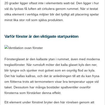
20 grader ligger oftast inte i elementets watt-tal. Den ligger i hur
väl du lyckas få luften att cirkulera genom rummet. När vi testat
olika element i verkliga miljöer blir det tydligt att placering spelar
minst lika stor roll som själva produkten.
Varför fönster är den viktigaste startpunkten
Fönsterglaset är den kallaste ytan i rummet, även med moderna
treglasfönster. När rumsluft möter det kalla glaset kyls den ner,
blir tyngre och sjunker mot golvet som en osynlig flod av kyla.
Det här kallas kallras, och det är anledningen till att du kan frysa
om fötterna trots att termometern visar bra temperatur uppe vid
taket. Dessutom har många bostäder spaltventiler ovanför
fönsterna som förstärker denna effekt.
Ett element under fönstret bryter den här rörelsen genom att