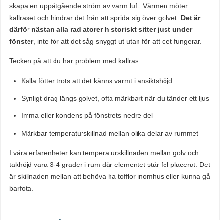
skapa en uppåtgående ström av varm luft. Värmen möter
kallraset och hindrar det från att sprida sig över golvet.
Det är
därför nästan alla radiatorer historiskt sitter just under
fönster
, inte för att det såg snyggt ut utan för att det fungerar.
Tecken på att du har problem med kallras:
Kalla fötter trots att det känns varmt i ansiktshöjd
Synligt drag längs golvet, ofta märkbart när du tänder ett ljus
Imma eller kondens på fönstrets nedre del
Märkbar temperaturskillnad mellan olika delar av rummet
I våra erfarenheter kan temperaturskillnaden mellan golv och
takhöjd vara 3-4 grader i rum där elementet står fel placerat. Det
är skillnaden mellan att behöva ha tofflor inomhus eller kunna gå
barfota.