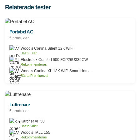
Relaterade tester
Portabel AC
5 produkter
Wood's Cortina Silent 12K WiFi
Bäst i Test
Electrolux Comfort 600 EXP26U339CW
Rekommenderas
Wood's Cortina XL 18K WiFi Smart Home
Bästa Premiumval
Luftrenare
5 produkter
Kärcher AF 50
Bästa Valet
Wood's TALL 155
Rekommenderas