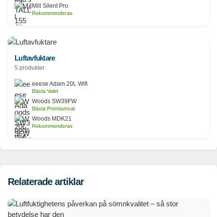
Mill Silent Pro
Rekommenderas
Luftavfuktare
5 produkter
eeese Adam 20L Wifi
Bästa Valet
Woods SW39FW
Bästa Premiumval
Woods MDK21
Rekommenderas
Relaterade artiklar