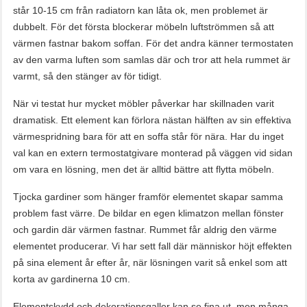
står 10-15 cm från radiatorn kan låta ok, men problemet är
dubbelt. För det första blockerar möbeln luftströmmen så att
värmen fastnar bakom soffan. För det andra känner termostaten
av den varma luften som samlas där och tror att hela rummet är
varmt, så den stänger av för tidigt.
När vi testat hur mycket möbler påverkar har skillnaden varit
dramatisk. Ett element kan förlora nästan hälften av sin effektiva
värmespridning bara för att en soffa står för nära. Har du inget
val kan en extern termostatgivare monterad på väggen vid sidan
om vara en lösning, men det är alltid bättre att flytta möbeln.
Tjocka gardiner som hänger framför elementet skapar samma
problem fast värre. De bildar en egen klimatzon mellan fönster
och gardin där värmen fastnar. Rummet får aldrig den värme
elementet producerar. Vi har sett fall där människor höjt effekten
på sina element år efter år, när lösningen varit så enkel som att
korta av gardinerna 10 cm.
Elementskydd och dekorationsgaller kan se fina ut, men många