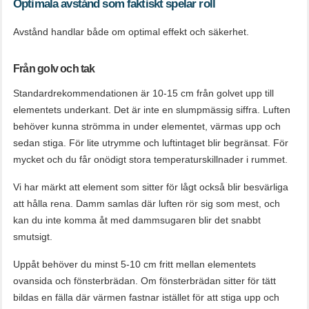
Optimala avstånd som faktiskt spelar roll
Avstånd handlar både om optimal effekt och säkerhet.
Från golv och tak
Standardrekommendationen är 10-15 cm från golvet upp till
elementets underkant. Det är inte en slumpmässig siffra. Luften
behöver kunna strömma in under elementet, värmas upp och
sedan stiga. För lite utrymme och luftintaget blir begränsat. För
mycket och du får onödigt stora temperaturskillnader i rummet.
Vi har märkt att element som sitter för lågt också blir besvärliga
att hålla rena. Damm samlas där luften rör sig som mest, och
kan du inte komma åt med dammsugaren blir det snabbt
smutsigt.
Uppåt behöver du minst 5-10 cm fritt mellan elementets
ovansida och fönsterbrädan. Om fönsterbrädan sitter för tätt
bildas en fälla där värmen fastnar istället för att stiga upp och