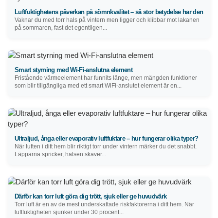
Luftfuktighetens påverkan på sömnkvalitet – så stor betydelse har den
Vaknar du med torr hals på vintern men ligger och klibbar mot lakanen
på sommaren, fast det egentligen...
Smart styrning med Wi-Fi-anslutna element
Fristående värmeelement har funnits länge, men mängden funktioner
som blir tillgängliga med ett smart WiFi-anslutet element är en...
Ultraljud, ånga eller evaporativ luftfuktare – hur fungerar olika typer?
När luften i ditt hem blir riktigt torr under vintern märker du det snabbt.
Läpparna spricker, halsen skaver...
Därför kan torr luft göra dig trött, sjuk eller ge huvudvärk
Torr luft är en av de mest underskattade riskfaktorerna i ditt hem. När
luftfuktigheten sjunker under 30 procent...