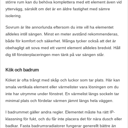
större rum kan du behöva komplettera med ett element även vid
yttervägg, särskilt om det är en äldre fastighet med sämre
isolering.
Sovrum är lite annorlunda eftersom du inte vill ha elementet
alldeles intill sängen. Minst en meter avstånd rekommenderas,
både för komfort och säkerhet. Många tycker också att det är
obehagligt att sova med ett varmt element alldeles bredvid. Håll
dig till fönsterplaceringen men tänk på var sängen står.
Kök och badrum
Köket är ofta trångt med skåp och luckor som tar plats. Här kan
smala vertikala element eller värmelister vara lösningen om du
inte har utrymme under fönstret. En värmelist längs sockeln tar
minimal plats och fördelar värmen jämnt längs hela väggen.
I badrummet gäller andra regler. Elementet måste ha rätt IP-
klassning för fukt, och du får inte placera det för nära dusch eller
badkar. Fasta badrumsradiatorer fungerar generellt bättre än