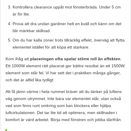
Kontrollera clearance uppåt mot fönsterbräda. Under 5 cm
är för lite.
Prova att dra undan gardiner helt en kväll och känn om det
blir märkbar skillnad.
Om du har kalla zoner trots tillräcklig effekt, överväg att flytta
elementet istället för att köpa ett starkare.
Kom ihåg att
placeringen ofta spelar större roll än effekten
.
Ett 1000W element rätt placerat ger bättre resultat än ett 1500W
element som står fel. Vi har sett det i praktiken många gånger,
och det är alltid lika tydligt.
Att få jämn värme i hela rummet kräver att du tänker på luftens
väg genom utrymmet. Inte bara var elementet står, utan också
vad som finns runt omkring som kan blockera eller hjälpa
luftcirkulationen. Det tar lite tid att optimera, men skillnaden i
komfort är värd arbetet. Börja med fönstren och jobba därifrån.