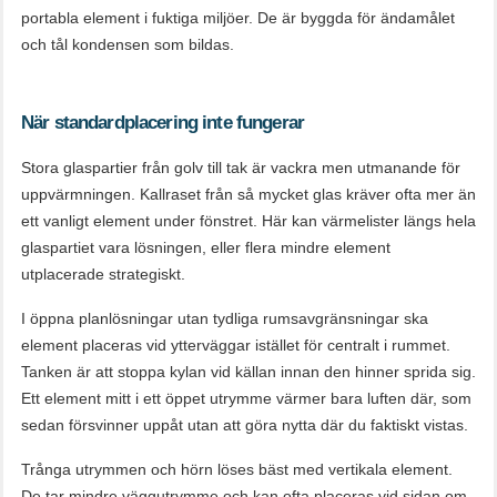
portabla element i fuktiga miljöer. De är byggda för ändamålet
och tål kondensen som bildas.
När standardplacering inte fungerar
Stora glaspartier från golv till tak är vackra men utmanande för
uppvärmningen. Kallraset från så mycket glas kräver ofta mer än
ett vanligt element under fönstret. Här kan värmelister längs hela
glaspartiet vara lösningen, eller flera mindre element
utplacerade strategiskt.
I öppna planlösningar utan tydliga rumsavgränsningar ska
element placeras vid ytterväggar istället för centralt i rummet.
Tanken är att stoppa kylan vid källan innan den hinner sprida sig.
Ett element mitt i ett öppet utrymme värmer bara luften där, som
sedan försvinner uppåt utan att göra nytta där du faktiskt vistas.
Trånga utrymmen och hörn löses bäst med vertikala element.
De tar mindre väggutrymme och kan ofta placeras vid sidan om