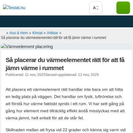
Hoppa
A
till
innehåll
»
Hus & Hem
»
Klimat
»
Artiklar
»
Så placerar du värmeelementet rätt för att få jämn värme i rummet
Så placerar du värmeelementet rätt för att få
jämn värme i rummet
Publicerad: 11 nov, 2025
Senast uppdaterad: 12 nov, 2025
Att placera ett värmeelement rätt handlar inte bara om att hitta
en ledig plats på väggen. Det handlar om fysik, luftrörelse och
att förstå hur värme faktiskt sprids i ett rum. Vi har sett gång på
gång hur element med tillräcklig effekt ändå misslyckas med att
värma jämnt, helt enkelt för att de står fel.
Skillnaden mellan att frysa vid 22 grader och känna sig varm vid