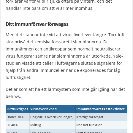
förklarar varför vi blir sjuka oftare på vintern, och det
handlar inte bara om att vi är mer inomhus.
Ditt immunförsvar försvagas
Men det stannar inte vid att virus överlever längre. Torr luft
stör också det kemiska försvaret i slemhinnorna. De
immunämnen och antikroppar som normalt neutraliserar
virus fungerar sämre när slemhinnorna är uttorkade. Yale-
studien visade att celler i luftvägarna slutade signalera för
hjälp från andra immunceller när de exponerades för låg
luftfuktighet.
Det är som att ha ett larmsystem som inte går igång när det
behövs.
Luftfuktighet
Virusöverlevnad
Immunförsvarets effektivitet
Under 30%
Hög (virus överlever längre)
Kraftigt försvagat
30-40%
Måttlig
Nedsatt funktion