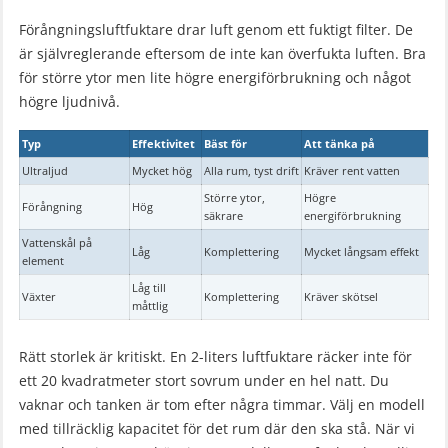
Förångningsluftfuktare drar luft genom ett fuktigt filter. De
är självreglerande eftersom de inte kan överfukta luften. Bra
för större ytor men lite högre energiförbrukning och något
högre ljudnivå.
Typ
Effektivitet
Bäst för
Att tänka på
Ultraljud
Mycket hög
Alla rum, tyst drift
Kräver rent vatten
Större ytor,
Högre
Förångning
Hög
säkrare
energiförbrukning
Vattenskål på
Låg
Komplettering
Mycket långsam effekt
element
Låg till
Växter
Komplettering
Kräver skötsel
måttlig
Rätt storlek är kritiskt. En 2-liters luftfuktare räcker inte för
ett 20 kvadratmeter stort sovrum under en hel natt. Du
vaknar och tanken är tom efter några timmar. Välj en modell
med tillräcklig kapacitet för det rum där den ska stå. När vi