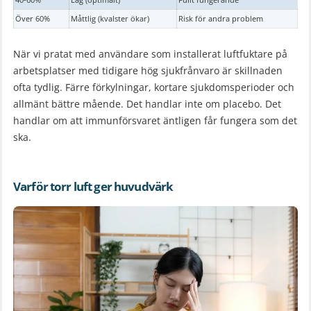
40-60%
Låg (optimalt)
Fullt fungerande
Över 60%
Måttlig (kvalster ökar)
Risk för andra problem
När vi pratat med användare som installerat luftfuktare på
arbetsplatser med tidigare hög sjukfrånvaro är skillnaden
ofta tydlig. Färre förkylningar, kortare sjukdomsperioder och
allmänt bättre mående. Det handlar inte om placebo. Det
handlar om att immunförsvaret äntligen får fungera som det
ska.
Varför torr luft ger huvudvärk