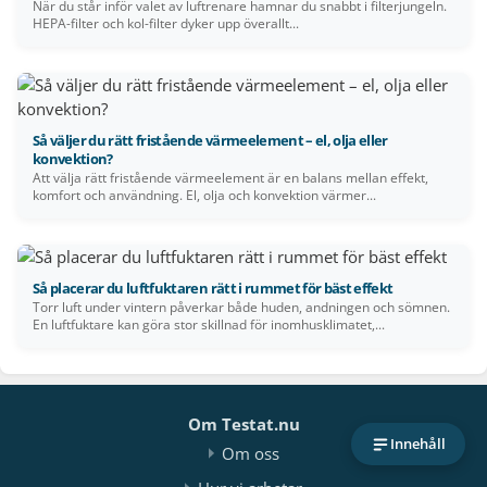
När du står inför valet av luftrenare hamnar du snabbt i filterjungeln.
HEPA-filter och kol-filter dyker upp överallt...
Så väljer du rätt fristående värmeelement – el, olja eller
konvektion?
Att välja rätt fristående värmeelement är en balans mellan effekt,
komfort och användning. El, olja och konvektion värmer...
Så placerar du luftfuktaren rätt i rummet för bäst effekt
Torr luft under vintern påverkar både huden, andningen och sömnen.
En luftfuktare kan göra stor skillnad för inomhusklimatet,...
Om Testat.nu
Innehåll
Om oss