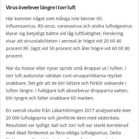
Virus överlever längre i torr luft
Här kommer något som många inte känner till.
Influensavirus, RS-virus, coronavirus och andra luftvägsvirus
klarar sig betydligt bättre vid låg luftfuktighet. Forskning
visar att virusstabiliteten i aerosol är högst vid 20 till 40
procent RF, lägst vid 50 procent och åter högre vid 60 till 80
procent.
När du hostar eller nyser sprids små droppar ut i luften. I
torr luft avdunstar vätskan runt viruspartiklarna mycket
snabbare. Det gör att de blir lättare och förblir svävande i
luften längre. I fuktigare luft absorberar dropparna vatten,
blir tyngre och faller snabbare till marken.
En svensk studie från Läkartidningen 2017 analyserade över
20 000 luftvägsprov och jämförde dem med väderdata.
Resultatet var tydligt: kall och torr luft var starkt korrelerad
med ökad förekomst av flera viktiga luftvägsvirus. Detta