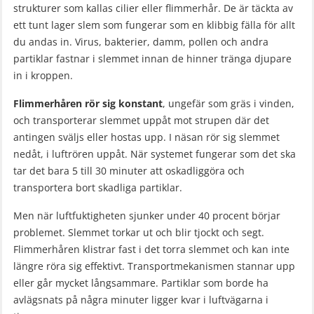
strukturer som kallas cilier eller flimmerhår. De är täckta av
ett tunt lager slem som fungerar som en klibbig fälla för allt
du andas in. Virus, bakterier, damm, pollen och andra
partiklar fastnar i slemmet innan de hinner tränga djupare
in i kroppen.
Flimmerhåren rör sig konstant
, ungefär som gräs i vinden,
och transporterar slemmet uppåt mot strupen där det
antingen sväljs eller hostas upp. I näsan rör sig slemmet
nedåt, i luftrören uppåt. När systemet fungerar som det ska
tar det bara 5 till 30 minuter att oskadliggöra och
transportera bort skadliga partiklar.
Men när luftfuktigheten sjunker under 40 procent börjar
problemet. Slemmet torkar ut och blir tjockt och segt.
Flimmerhåren klistrar fast i det torra slemmet och kan inte
längre röra sig effektivt. Transportmekanismen stannar upp
eller går mycket långsammare. Partiklar som borde ha
avlägsnats på några minuter ligger kvar i luftvägarna i