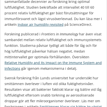
sammanfattade decennier av forskning kring optimal
luftfuktighet. Studien bekräftade att intervallet 40 till 60
procent relativ luftfuktighet ger bäst förutsättningar för
immunförsvaret och lägst virusöverlevnad. Du kan läsa mer i
artikeln
Indoor air humidity revisited
på ScienceDirect.
Forskning publicerad i
Frontiers in Immunology
har även visat
sambandet mellan relativ luftfuktighet och immunsystemets
funktion. Studierna påvisar tydligt att både för låg och för
hög luftfuktighet påverkar hälsan negativt, medan
mittintervallet ger optimala förhållanden. Översikten
Relative Humidity and Its Impact on the Immune System and
Infections
går igenom mekanismerna i detalj.
Svensk forskning från Lunds universitet har undersökt hur
smittämnen överlever i luften vid olika fuktighetsnivåer.
Resultaten visar att bakterier faktiskt klarar sig bättre vid låg
luftfuktighet eftersom snabb torkning av aerosoliserade
droppar gör att fler mikroorganismer överlever. Läs mer om
forskningen i artikeln
Smittämnen klarar sig bättre än väntat