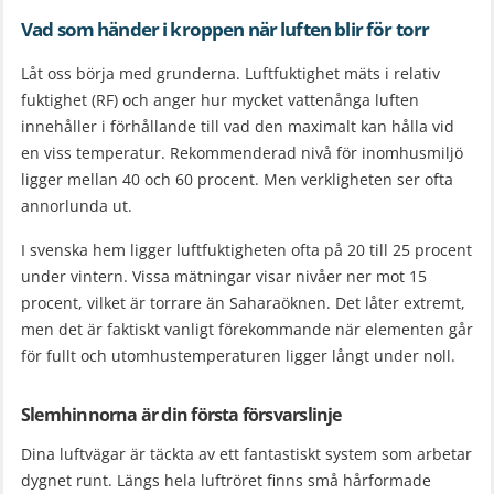
Vad som händer i kroppen när luften blir för torr
Låt oss börja med grunderna. Luftfuktighet mäts i relativ
fuktighet (RF) och anger hur mycket vattenånga luften
innehåller i förhållande till vad den maximalt kan hålla vid
en viss temperatur. Rekommenderad nivå för inomhusmiljö
ligger mellan 40 och 60 procent. Men verkligheten ser ofta
annorlunda ut.
I svenska hem ligger luftfuktigheten ofta på 20 till 25 procent
under vintern. Vissa mätningar visar nivåer ner mot 15
procent, vilket är torrare än Saharaöknen. Det låter extremt,
men det är faktiskt vanligt förekommande när elementen går
för fullt och utomhustemperaturen ligger långt under noll.
Slemhinnorna är din första försvarslinje
Dina luftvägar är täckta av ett fantastiskt system som arbetar
dygnet runt. Längs hela luftröret finns små hårformade