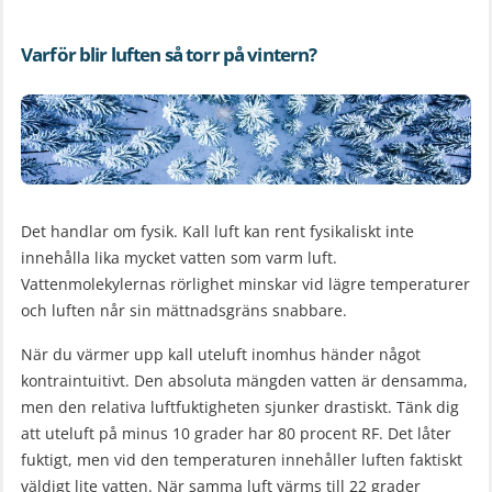
Varför blir luften så torr på vintern?
Det handlar om fysik. Kall luft kan rent fysikaliskt inte
innehålla lika mycket vatten som varm luft.
Vattenmolekylernas rörlighet minskar vid lägre temperaturer
och luften når sin mättnadsgräns snabbare.
När du värmer upp kall uteluft inomhus händer något
kontraintuitivt. Den absoluta mängden vatten är densamma,
men den relativa luftfuktigheten sjunker drastiskt. Tänk dig
att uteluft på minus 10 grader har 80 procent RF. Det låter
fuktigt, men vid den temperaturen innehåller luften faktiskt
väldigt lite vatten. När samma luft värms till 22 grader