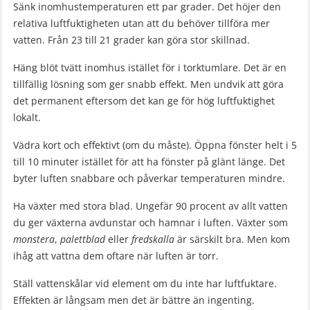
Sänk inomhustemperaturen ett par grader. Det höjer den
relativa luftfuktigheten utan att du behöver tillföra mer
vatten. Från 23 till 21 grader kan göra stor skillnad.
Häng blöt tvätt inomhus istället för i torktumlare. Det är en
tillfällig lösning som ger snabb effekt. Men undvik att göra
det permanent eftersom det kan ge för hög luftfuktighet
lokalt.
Vädra kort och effektivt (om du måste). Öppna fönster helt i 5
till 10 minuter istället för att ha fönster på glänt länge. Det
byter luften snabbare och påverkar temperaturen mindre.
Ha växter med stora blad. Ungefär 90 procent av allt vatten
du ger växterna avdunstar och hamnar i luften. Växter som
monstera
,
palettblad
eller
fredskalla
är särskilt bra. Men kom
ihåg att vattna dem oftare när luften är torr.
Ställ vattenskålar vid element om du inte har luftfuktare.
Effekten är långsam men det är bättre än ingenting.