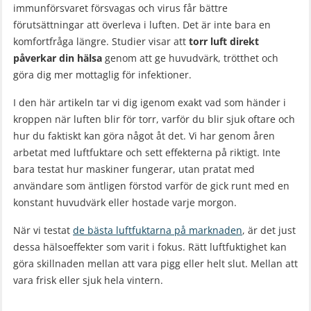
immunförsvaret försvagas och virus får bättre
förutsättningar att överleva i luften. Det är inte bara en
komfortfråga längre. Studier visar att
torr luft direkt
påverkar din hälsa
genom att ge huvudvärk, trötthet och
göra dig mer mottaglig för infektioner.
I den här artikeln tar vi dig igenom exakt vad som händer i
kroppen när luften blir för torr, varför du blir sjuk oftare och
hur du faktiskt kan göra något åt det. Vi har genom åren
arbetat med luftfuktare och sett effekterna på riktigt. Inte
bara testat hur maskiner fungerar, utan pratat med
användare som äntligen förstod varför de gick runt med en
konstant huvudvärk eller hostade varje morgon.
När vi testat
de bästa luftfuktarna på marknaden
, är det just
dessa hälsoeffekter som varit i fokus. Rätt luftfuktighet kan
göra skillnaden mellan att vara pigg eller helt slut. Mellan att
vara frisk eller sjuk hela vintern.