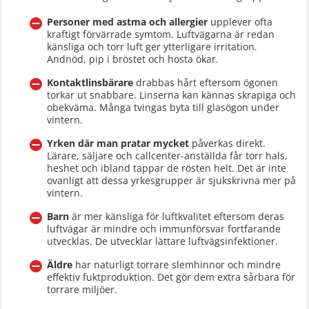
Personer med astma och allergier
upplever ofta
kraftigt förvärrade symtom. Luftvägarna är redan
känsliga och torr luft ger ytterligare irritation.
Andnöd, pip i bröstet och hosta ökar.
Kontaktlinsbärare
drabbas hårt eftersom ögonen
torkar ut snabbare. Linserna kan kännas skrapiga och
obekväma. Många tvingas byta till glasögon under
vintern.
Yrken där man pratar mycket
påverkas direkt.
Lärare, säljare och callcenter-anställda får torr hals,
heshet och ibland tappar de rösten helt. Det är inte
ovanligt att dessa yrkesgrupper är sjukskrivna mer på
vintern.
Barn
är mer känsliga för luftkvalitet eftersom deras
luftvägar är mindre och immunförsvar fortfarande
utvecklas. De utvecklar lättare luftvägsinfektioner.
Äldre
har naturligt torrare slemhinnor och mindre
effektiv fuktproduktion. Det gör dem extra sårbara för
torrare miljöer.