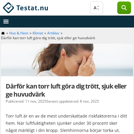
Hoppa
A
till
innehåll
»
Hus & Hem
»
Klimat
»
Artiklar
»
Därför kan torr luft göra dig trött, sjuk eller ge huvudvärk
Därför kan torr luft göra dig trött, sjuk eller
ge huvudvärk
Publicerad: 11 nov, 2025
Senast uppdaterad: 8 nov, 2025
Torr luft är en av de mest underskattade riskfaktorerna i ditt
hem. När luftfuktigheten sjunker under 30 procent sker
något märkligt i din kropp. Slemhinnorna börjar torka ut,