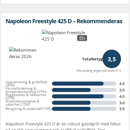
Napoleon Freestyle 425 D – Rekommenderas
2
3,5
Totalbetyg
Alla poäng anges på skala 0–5
Uppvärmning & grilleffekt
4,0
(30%)
Värmefördelning &
3,0
temperaturkontroll (25%)
Byggkvalitet & hållbarhet
4,0
(20%)
Användarvänlighet &
3,0
säkerhet (15%)
3,0
Rengöring & underhåll (10%)
Napoleon Freestyle 425 D är en robust gasolgrill med fokus
på snabb uppvärmning och kraftfull grilleffekt. Den