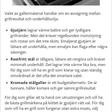
Valet av gallermaterial handlar om en avvägning mellan
grillresultat och underhållsvilja.
Gjutjärn
lagrar värme bättre och ger tydligare
grillränder. Men det kräver regelbunden insmörjning
och rostar om det inte sköts. Emaljerat gjutjärn är
lättare att underhålla, men emaljen kan flaga efter några
säsonger.
Rostfritt stål
är tåligare, lättare att rengöra och kräver
minimalt underhåll. Det lagrar inte värme lika bra, men
för dig som vill ha en grill som klarar sig utan ständig
omvårdnad är det ofta det smartare valet.
Kromade stålgaller
är ett budgetalternativ. De är
tunnare, håller kortare och ger sämre grillresultat.
För dig som gillar att ta hand om utrustningen och vill ha
de bästa grillmärkena på köttet är gjutjärn rätt val. För dig
som vill ha en grill som fungerar utan extra insats, välj