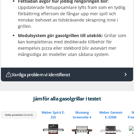
Fettlådan avgör hur jobbig rengöringen blir:
Uppdaterade fettuppsamlare lyfts fram som en tydlig
förbättring eftersom de fångar upp mer spill och
minskar behovet av tidskrävande skrapning inne i
grillen.
Modulsystem gör gasolgrillen till utekök:
Grillar som
kan kompletteras med dedikerade tillbehör för
exempelvis pizza eller stekbord blir avsevärt mer
mångsidiga än modeller utan sådana system.
Vanliga problem vi identifierat
Jämför alla gasolgrillar i testet
Weber Spirit E-
Mustang
Weber Genesis
N
Valda produkter (4 av 6)
325
Greenville 4
E-325W
Free