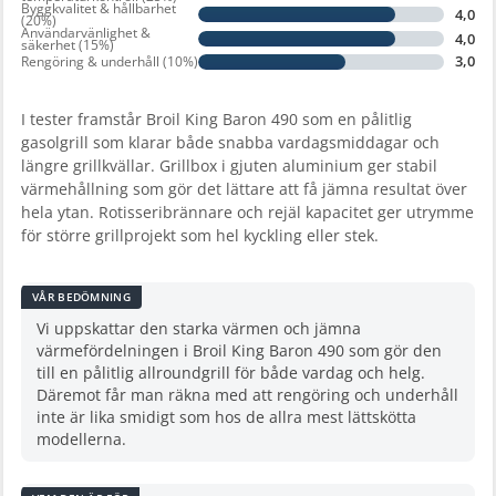
Byggkvalitet & hållbarhet
4,0
(20%)
Användarvänlighet &
4,0
säkerhet (15%)
3,0
Rengöring & underhåll (10%)
I tester framstår Broil King Baron 490 som en pålitlig
gasolgrill som klarar både snabba vardagsmiddagar och
längre grillkvällar. Grillbox i gjuten aluminium ger stabil
värmehållning som gör det lättare att få jämna resultat över
hela ytan. Rotisseribrännare och rejäl kapacitet ger utrymme
för större grillprojekt som hel kyckling eller stek.
VÅR BEDÖMNING
Vi uppskattar den starka värmen och jämna
värmefördelningen i Broil King Baron 490 som gör den
till en pålitlig allroundgrill för både vardag och helg.
Däremot får man räkna med att rengöring och underhåll
inte är lika smidigt som hos de allra mest lättskötta
modellerna.