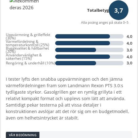
3,7
Totalbetyg
Alla poäng anges på skala 0–5
Uppvärmning & grilleffekt
4,0
(30%)
Värmefördelning &
4,0
temperaturkontroll (25%)
Byggkvalitet & hållbarhet
3,0
(20%)
Användarvänlighet &
4,0
säkerhet (15%)
3,0
Rengöring & underhåll (10%)
I tester lyfts den snabba uppvärmningen och den jämna
värmefördelningen fram som Landmann Rexon PTS 3.0:s
tydligaste styrkor. Gasolgrillen ger en rymlig grillyta i ett
relativt kompakt format och upplevs som lätt att använda.
Samtidigt pekar testerna på att vissa detaljer i
konstruktionen avslöjar att det rör sig om en budgetmodell,
även om helhetsintrycket är stabilt.
VÅR BEDÖMNING