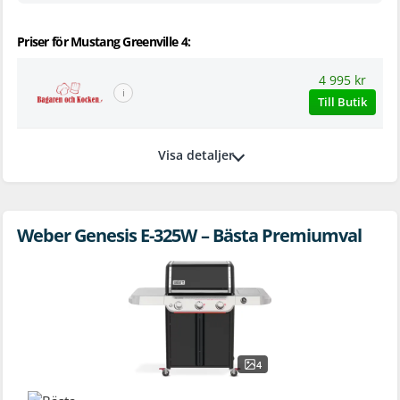
Priser för Mustang Greenville 4:
4 995 kr
ℹ
Till Butik
Visa detaljer
Weber Genesis E-325W – Bästa Premiumval
4