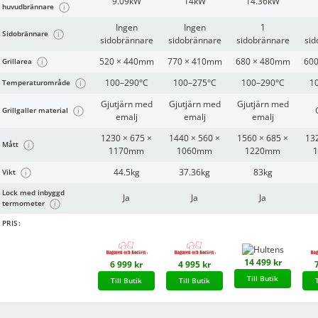
9.09kW
14kW
14.36kW
huvudbrännare
i
Ingen
Ingen
1
Sidobrännare
i
sidobrännare
sidobrännare
sidobrännare
sid
520 × 440mm
770 × 410mm
680 × 480mm
60
Grillarea
i
100–290°C
100–275°C
100–290°C
1
Temperaturområde
i
Gjutjärn med
Gjutjärn med
Gjutjärn med
Grillgaller material
i
emalj
emalj
emalj
1230 × 675 ×
1440 × 560 ×
1560 × 685 ×
132
Mått
i
1170mm
1060mm
1220mm
44.5kg
37.36kg
83kg
Vikt
i
Lock med inbyggd
Ja
Ja
Ja
termometer
i
PRIS:
14 499 kr
6 999 kr
4 995 kr
Till Butik
Till Butik
Till Butik