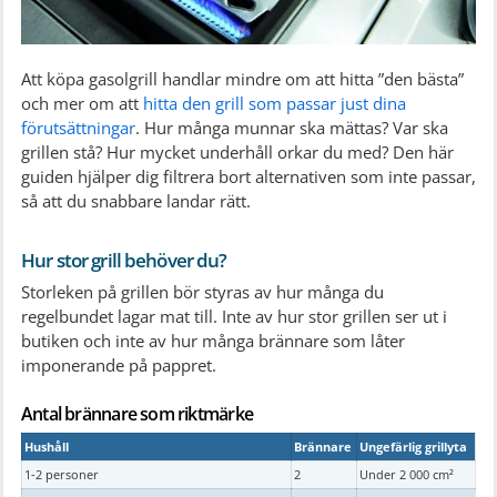
Att köpa gasolgrill handlar mindre om att hitta ”den bästa”
och mer om att
hitta den grill som passar just dina
förutsättningar
. Hur många munnar ska mättas? Var ska
grillen stå? Hur mycket underhåll orkar du med? Den här
guiden hjälper dig filtrera bort alternativen som inte passar,
så att du snabbare landar rätt.
Hur stor grill behöver du?
Storleken på grillen bör styras av hur många du
regelbundet lagar mat till. Inte av hur stor grillen ser ut i
butiken och inte av hur många brännare som låter
imponerande på pappret.
Antal brännare som riktmärke
Hushåll
Brännare
Ungefärlig grillyta
1-2 personer
2
Under 2 000 cm²