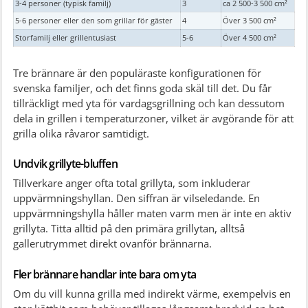
3-4 personer (typisk familj)
3
ca 2 500-3 500 cm²
5-6 personer eller den som grillar för gäster
4
Över 3 500 cm²
Storfamilj eller grillentusiast
5-6
Över 4 500 cm²
Tre brännare är den populäraste konfigurationen för
svenska familjer, och det finns goda skäl till det. Du får
tillräckligt med yta för vardagsgrillning och kan dessutom
dela in grillen i temperaturzoner, vilket är avgörande för att
grilla olika råvaror samtidigt.
Undvik grillyte-bluffen
Tillverkare anger ofta total grillyta, som inkluderar
uppvärmningshyllan. Den siffran är vilseledande. En
uppvärmningshylla håller maten varm men är inte en aktiv
grillyta. Titta alltid på den primära grillytan, alltså
gallerutrymmet direkt ovanför brännarna.
Fler brännare handlar inte bara om yta
Om du vill kunna grilla med indirekt värme, exempelvis en