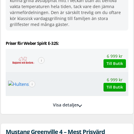
kunna grilla avslappnat mitt i veckan utan att behöva
vakta temperaturen hela tiden, tack vare den jämna
värmefördelningen. Den är särskilt trevlig om du oftare
kör klassisk vardagsgrillning till familjen än stora
grillfester med många gäster.
Priser för Weber Spirit E-325:
6 999 kr
ℹ
Till Butik
6 999 kr
ℹ
Till Butik
Visa detaljer
Mustang Greenville 4 – Mest Prisvärd