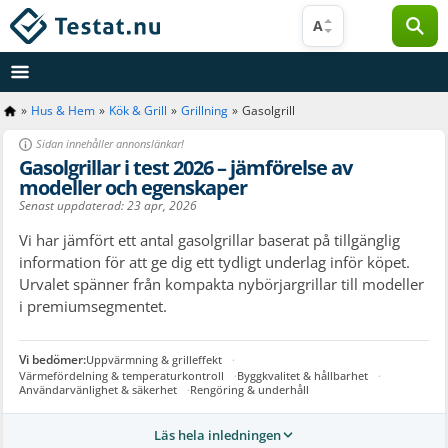
Hoppa
A
till
innehåll
»
Hus & Hem
»
Kök & Grill
»
Grillning
»
Gasolgrill
Sidan innehåller annonslänkar!
Gasolgrillar i test 2026 – jämförelse av
modeller och egenskaper
Senast uppdaterad:
23 apr, 2026
Vi har jämfört ett antal gasolgrillar baserat på tillgänglig
information för att ge dig ett tydligt underlag inför köpet.
Urvalet spänner från kompakta nybörjargrillar till modeller
i premiumsegmentet.
Uppvärmning & grilleffekt
Värmefördelning & temperaturkontroll
Byggkvalitet & hållbarhet
Användarvänlighet & säkerhet
Rengöring & underhåll
Läs hela inledningen