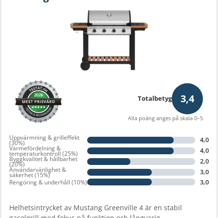
3,4
Totalbetyg
Alla poäng anges på skala 0–5
Uppvärmning & grilleffekt
4,0
(30%)
Värmefördelning &
4,0
temperaturkontroll (25%)
Byggkvalitet & hållbarhet
2,0
(20%)
Användarvänlighet &
3,0
säkerhet (15%)
3,0
Rengöring & underhåll (10%)
Helhetsintrycket av Mustang Greenville 4 är en stabil
gasolgrill med fokus på funktion och långvarig