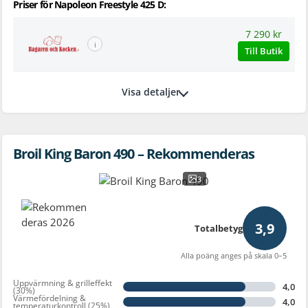
Priser för Napoleon Freestyle 425 D:
7 290 kr
ℹ
Till Butik
Visa detaljer
Broil King Baron 490 – Rekommenderas
3
3,9
Totalbetyg
Alla poäng anges på skala 0–5
Uppvärmning & grilleffekt
4,0
(30%)
Värmefördelning &
4,0
temperaturkontroll (25%)