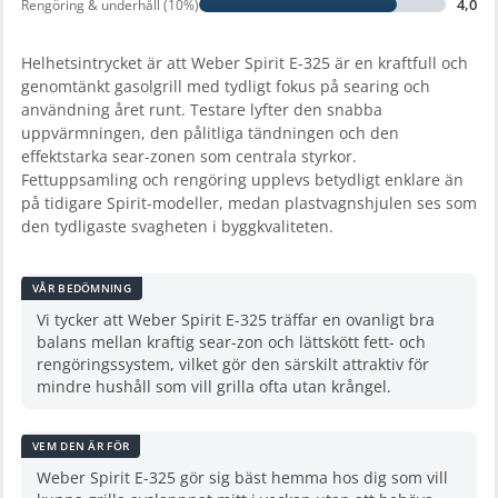
4,0
Rengöring & underhåll (10%)
Helhetsintrycket är att Weber Spirit E-325 är en kraftfull och
genomtänkt gasolgrill med tydligt fokus på searing och
användning året runt. Testare lyfter den snabba
uppvärmningen, den pålitliga tändningen och den
effektstarka sear-zonen som centrala styrkor.
Fettuppsamling och rengöring upplevs betydligt enklare än
på tidigare Spirit-modeller, medan plastvagnshjulen ses som
den tydligaste svagheten i byggkvaliteten.
VÅR BEDÖMNING
Vi tycker att Weber Spirit E-325 träffar en ovanligt bra
balans mellan kraftig sear-zon och lättskött fett- och
rengöringssystem, vilket gör den särskilt attraktiv för
mindre hushåll som vill grilla ofta utan krångel.
VEM DEN ÄR FÖR
Weber Spirit E-325 gör sig bäst hemma hos dig som vill