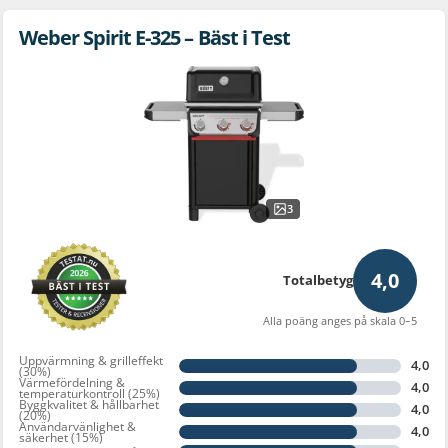
Weber Spirit E-325 – Bäst i Test
3
4,0
Totalbetyg
Alla poäng anges på skala 0–5
Uppvärmning & grilleffekt
4,0
(30%)
Värmefördelning &
4,0
temperaturkontroll (25%)
Byggkvalitet & hållbarhet
4,0
(20%)
Användarvänlighet &
4,0
säkerhet (15%)