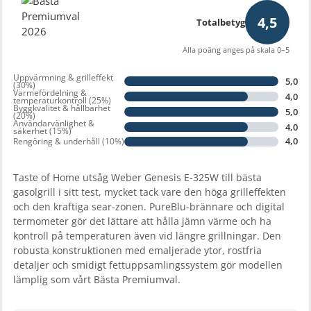
4,5
Totalbetyg
Alla poäng anges på skala 0–5
Uppvärmning & grilleffekt
5,0
(30%)
Värmefördelning &
4,0
temperaturkontroll (25%)
Byggkvalitet & hållbarhet
5,0
(20%)
Användarvänlighet &
4,0
säkerhet (15%)
4,0
Rengöring & underhåll (10%)
Taste of Home utsåg Weber Genesis E-325W till bästa
gasolgrill i sitt test, mycket tack vare den höga grilleffekten
och den kraftiga sear-zonen. PureBlu-brännare och digital
termometer gör det lättare att hålla jämn värme och ha
kontroll på temperaturen även vid längre grillningar. Den
robusta konstruktionen med emaljerade ytor, rostfria
detaljer och smidigt fettuppsamlingssystem gör modellen
lämplig som vårt Bästa Premiumval.