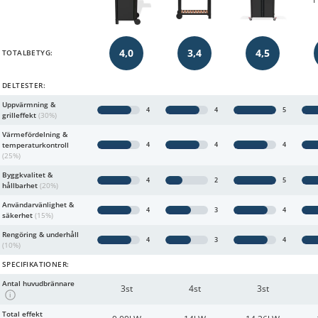
4,0
3,4
4,5
TOTALBETYG:
DELTESTER:
Uppvärmning &
4
4
5
grilleffekt
(30%)
Värmefördelning &
temperaturkontroll
4
4
4
(25%)
Byggkvalitet &
4
2
5
hållbarhet
(20%)
Användarvänlighet &
4
3
4
säkerhet
(15%)
Rengöring & underhåll
4
3
4
(10%)
SPECIFIKATIONER:
Antal huvudbrännare
3st
4st
3st
i
Total effekt