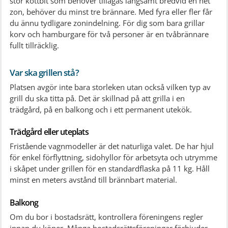
stor köttbit som behöver tillagas långsamt bredvid en het
zon, behöver du minst tre brännare. Med fyra eller fler får
du ännu tydligare zonindelning. För dig som bara grillar
korv och hamburgare för två personer är en tvåbrännare
fullt tillräcklig.
Var ska grillen stå?
Platsen avgör inte bara storleken utan också vilken typ av
grill du ska titta på. Det är skillnad på att grilla i en
trädgård, på en balkong och i ett permanent utekök.
Trädgård eller uteplats
Fristående vagnmodeller är det naturliga valet. De har hjul
för enkel förflyttning, sidohyllor för arbetsyta och utrymme
i skåpet under grillen för en standardflaska på 11 kg. Håll
minst en meters avstånd till brännbart material.
Balkong
Om du bor i bostadsrätt, kontrollera föreningens regler
innan du köper. Många bostadsrättsföreningar förbjuder