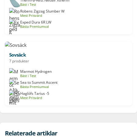
Therm-a-Rest Neoair Xtherm
Bäst i Test
Robens Zigzag Slumber W
Mest Prisvärd
Exped Dura 6R LW
Bästa Premiumval
Sovsäck
7 produkter
Marmot Hydrogen
Bäst i Test
Sea to Summit Ascent
Bästa Premiumval
Haglöfs Tarius -5
Mest Prisvärd
Relaterade artiklar