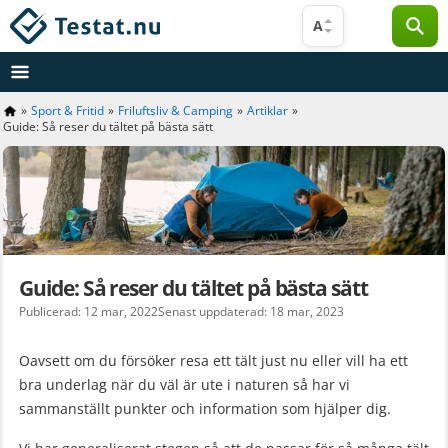
Hoppa
A
till
innehåll
»
Sport & Fritid
»
Friluftsliv & Camping
»
Artiklar
»
Guide: Så reser du tältet på bästa sätt
Guide: Så reser du tältet på bästa sätt
Publicerad: 12 mar, 2022
Senast uppdaterad: 18 mar, 2023
Oavsett om du försöker resa ett tält just nu eller vill ha ett
bra underlag när du väl är ute i naturen så har vi
sammanställt punkter och information som hjälper dig.