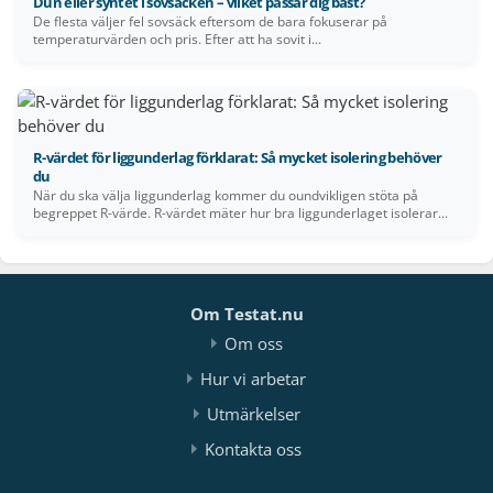
Dun eller syntet i sovsäcken – vilket passar dig bäst?
De flesta väljer fel sovsäck eftersom de bara fokuserar på
temperaturvärden och pris. Efter att ha sovit i...
R-värdet för liggunderlag förklarat: Så mycket isolering behöver
du
När du ska välja liggunderlag kommer du oundvikligen stöta på
begreppet R-värde. R-värdet mäter hur bra liggunderlaget isolerar...
Om Testat.nu
Om oss
Hur vi arbetar
Utmärkelser
Kontakta oss