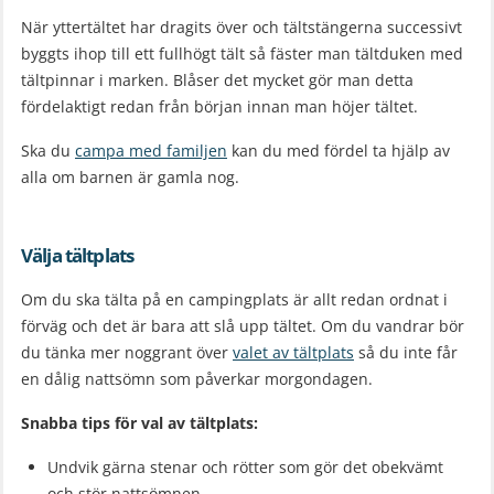
När yttertältet har dragits över och tältstängerna successivt
byggts ihop till ett fullhögt tält så fäster man tältduken med
tältpinnar i marken. Blåser det mycket gör man detta
fördelaktigt redan från början innan man höjer tältet.
Ska du
campa med familjen
kan du med fördel ta hjälp av
alla om barnen är gamla nog.
Välja tältplats
Om du ska tälta på en campingplats är allt redan ordnat i
förväg och det är bara att slå upp tältet. Om du vandrar bör
du tänka mer noggrant över
valet av tältplats
så du inte får
en dålig nattsömn som påverkar morgondagen.
Snabba tips för val av tältplats:
Undvik gärna stenar och rötter som gör det obekvämt
och stör nattsömnen.