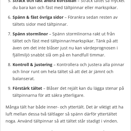
Sträck och fäst andra kortsidan
– Sträck tältet så mycket
du bara kan och fäst med tältpinnar eller markspikar.
Spänn & fäst övriga sidor
– Förankra sedan resten av
tältets sidor med tältpinnar.
Spänn stormlinor
– Spänn stormlinorna rakt ut från
tältet och fäst med tältpinnar/markspikar. Tänk på att
även om det inte blåser just nu kan värdeprognosen i
fjällmiljö snabbt slå om på en handfull timmar.
Kontroll & justering
– Kontrollera och justera alla pinnar
och linor runt om hela tältet så att det är jämnt och
balanserat.
Förstärk tältet
– Blåser det rejält kan du lägga stenar på
tältpinnarna för att säkra ytterligare.
Många tält har både inner- och yttertält. Det är viktigt att ha
luft mellan dessa två tältlager så spänn därför yttertältet
noga. Använd tältpinnar så att tältet står stadigt i vinden.