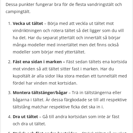
Dessa punkter fungerar bra för de flesta vandringstält och
campingtält.
Vecka ut tältet
– Börja med att veckla ut tältet mot
vindriktningen och rotera tältet så det ligger som du vill
ha det. Har du separat yttertält och innertält så börjar
många modeller med innertältet men det finns också
modeller som börjar med yttertältet.
Fäst ena sidan i marken –
Fäst sedan tältets ena kortsida
mot vinden så att tältet sitter fast i marken. Har du
kupoltält är alla sidor lika stora medan ett tunneltält med
fördel har vinden mot kortsidan.
Montera tältstänger/bågar
– Trä in tältstängerna eller
bågarna i tältet. Är dessa färgkodade se till att respektive
tältstång matchar respektive ficka det ska in i.
Dra ut tältet
– Gå till andra kortsidan som inte är fäst
och dra ut tältet.