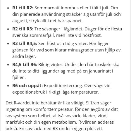
R1 till R2:
Sommarnatt inomhus eller i tält i juli. Om
din planerade användning sträcker sig utanför juli och
augusti, stryk allt i det här spannet.
R2 till R3:
Tre säsonger i låglandet. Duger för de flesta
svenska sommarfjäll, men inte vid höstfrost.
R3 till R4,5:
Sen höst och tidig vinter. Här ligger
gränsen för vad som klarar minusgrader utan hjälp av
andra lager.
R4,5 till R6:
Riktig vinter. Under den här tröskeln ska
du inte ta ditt liggunderlag med på en januarinatt i
fjällen.
R6 och uppåt:
Expeditionsterräng. Övervägs vid
expeditionsbruk i riktigt låga temperaturer.
Det R-värdet inte berättar är lika viktigt. Siffran säger
ingenting om komforttemperatur, för den avgörs av ditt
sovsystem som helhet, alltså sovsäck, kläder, vind,
markfukt och din egen metabolism. R-värden adderas
också. En sovsäck med R3 under ryggen plus ett