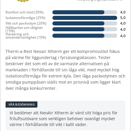
4,0
Komfort och stöd (30%)
5,0
Isolationsförmåga (25%)
4,0
Vikt och packvolym (20%)
Hållbarhet och tålighet
4,0
(15%)
Hantering och
4,0
användarvänlighet (10%)
Therm-a-Rest Neoair Xtherm ger ett kompromisslöst fokus
på värme för liggunderlag i fyrsäsongsklassen. Tester
beskriver det som ett av de varmaste alternativen på
marknaden i förhållande till sin låga vikt, med mycket hög
isolationsförmåga för extrem kyla. Den låga packvolymen och
smidiga pumppåsen ställs mot en prisnivå som ligger klart
över många konkurrenter.
VÅR BEDÖMNING
Vi bedömer att NeoAir Xtherm är värd sitt höga pris för
friluftsutövare som verkligen behöver ovanligt mycket
värme i förhållande till vikt i kallt väder.