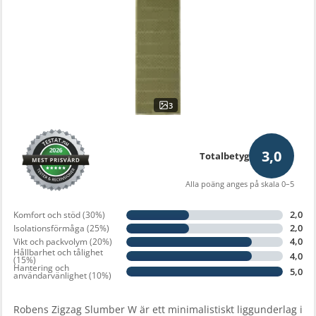
3
3,0
Totalbetyg
Alla poäng anges på skala 0–5
2,0
Komfort och stöd (30%)
2,0
Isolationsförmåga (25%)
4,0
Vikt och packvolym (20%)
Hållbarhet och tålighet
4,0
(15%)
Hantering och
5,0
användarvänlighet (10%)
Robens Zigzag Slumber W är ett minimalistiskt liggunderlag i