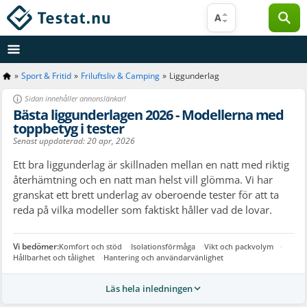
Hoppa
A
till
innehåll
»
Sport & Fritid
»
Friluftsliv & Camping
»
Liggunderlag
Sidan innehåller annonslänkar!
Bästa liggunderlagen 2026 - Modellerna med
toppbetyg i tester
Senast uppdaterad:
20 apr, 2026
Ett bra liggunderlag är skillnaden mellan en natt med riktig
återhämtning och en natt man helst vill glömma. Vi har
granskat ett brett underlag av oberoende tester för att ta
reda på vilka modeller som faktiskt håller vad de lovar.
Komfort och stöd
Isolationsförmåga
Vikt och packvolym
Hållbarhet och tålighet
Hantering och användarvänlighet
Läs hela inledningen