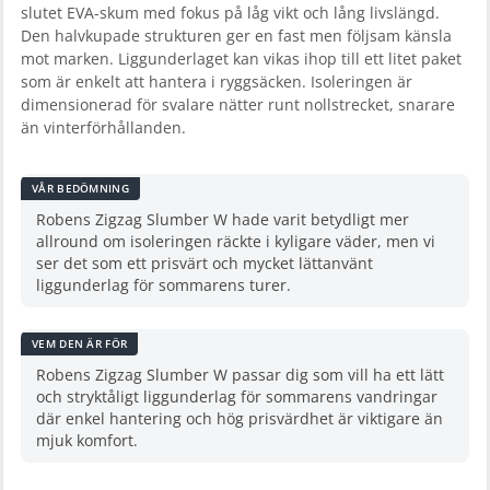
slutet EVA-skum med fokus på låg vikt och lång livslängd.
Den halvkupade strukturen ger en fast men följsam känsla
mot marken. Liggunderlaget kan vikas ihop till ett litet paket
som är enkelt att hantera i ryggsäcken. Isoleringen är
dimensionerad för svalare nätter runt nollstrecket, snarare
än vinterförhållanden.
VÅR BEDÖMNING
Robens Zigzag Slumber W hade varit betydligt mer
allround om isoleringen räckte i kyligare väder, men vi
ser det som ett prisvärt och mycket lättanvänt
liggunderlag för sommarens turer.
VEM DEN ÄR FÖR
Robens Zigzag Slumber W passar dig som vill ha ett lätt
och stryktåligt liggunderlag för sommarens vandringar
där enkel hantering och hög prisvärdhet är viktigare än
mjuk komfort.