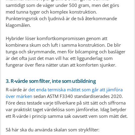
samtidigt som de väger under 500 gram, men det görs
med tunna tyger och komplex konstruktion.
Punkteringsrisk och ljudnivå är de två återkommande
klagomålen.
Hybrider löser komfortkompromissen genom att
kombinera skum och luft i samma konstruktion. De blir
tunga och skrymmande, men för bilcamping och basläger
är det ofta just det man vill ha: ett liggunderlag som
fungerar över flera nätter utan att komforten sjunker.
3. R-värde som filter, inte som utbildning
R-värde är
det enda termiska måttet som går att jämföra
över märken
sedan ASTM F3340 standardiserades 2020.
Före dess testade varje tillverkare på sitt sätt och siffrorna
var praktiskt taget värdelösa som jämförelse. Idag betyder
ett R-värde i princip samma sak oavsett vem som mätt det.
Så här ska du använda skalan som strykfilter: