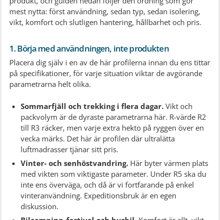
produkt, och guiden nedan följer den ordning som gör
mest nytta: först användning, sedan typ, sedan isolering,
vikt, komfort och slutligen hantering, hållbarhet och pris.
1. Börja med användningen, inte produkten
Placera dig själv i en av de här profilerna innan du ens tittar
på specifikationer, för varje situation viktar de avgörande
parametrarna helt olika.
Sommarfjäll och trekking i flera dagar.
Vikt och
packvolym är de dyraste parametrarna här. R-värde R2
till R3 räcker, men varje extra hekto på ryggen över en
vecka märks. Det här är profilen där ultralätta
luftmadrasser tjänar sitt pris.
Vinter- och senhöstvandring.
Här byter värmen plats
med vikten som viktigaste parameter. Under R5 ska du
inte ens överväga, och då är vi fortfarande på enkel
vinteranvändning. Expeditionsbruk är en egen
diskussion.
Bilcamping, festival och husbil.
Komfort är allt, vikt