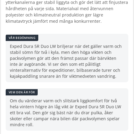
ytterkanalerna ger stabil liggyta och gör det lätt att finjustera
hårdheten på varje sida. Materialval med återvunnen
polyester och klimatneutral produktion ger lägre
klimatavtryck jämfört med många konkurrenter.
VÅR BEDÖMNING
Exped Dura 5R Duo LW briljerar när det gäller varm och
stabil sömn för två i kyla, men den höga vikten och
packvolymen gör att den främst passar där bärvikten
inte är avgörande. Vi ser den som ett pålitligt
vinteralternativ för expeditioner, bilbaserade turer och
kajakpaddling snarare än för viktmedveten vandring.
VEM DEN ÄR FÖR
Om du värderar varm och slitstark liggkomfort för två
hela vintern högre än låg vikt är Exped Dura 5R Duo LW
ett bra val. Den gör sig bäst när du drar pulka, åker
skoter eller campar nära bilen där packvolymen spelar
mindre roll.