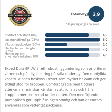
3,9
Totalbetyg
Alla poäng anges på skala 0–5
4,0
Komfort och stöd (30%)
5,0
Isolationsförmåga (25%)
2,0
Vikt och packvolym (20%)
Hållbarhet och tålighet
4,0
(15%)
Hantering och
4,0
användarvänlighet (10%)
Exped Dura 6R LW är ett robust liggunderlag som prioriterar
värme och pålitlig isolering på kalla underlag. Den dunfyllda
konstruktionen beskrivs i tester som mycket bekväm och ger
tydligt stöd för kroppen. Comfort Cradle med tjockare
ytterkanaler minskar känslan av att rulla av och håller
kroppen mer centrerad under natten. Den medföljande
pumppåsen gör uppblåsningen smidig och kan dessutom
användas som vattentät packpåse.