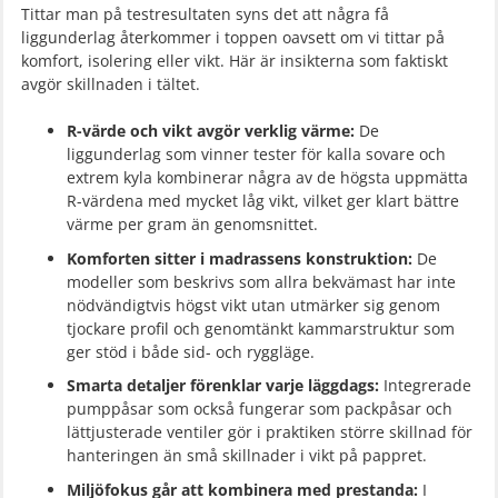
Tittar man på testresultaten syns det att några få
liggunderlag återkommer i toppen oavsett om vi tittar på
komfort, isolering eller vikt. Här är insikterna som faktiskt
avgör skillnaden i tältet.
R-värde och vikt avgör verklig värme:
De
liggunderlag som vinner tester för kalla sovare och
extrem kyla kombinerar några av de högsta uppmätta
R-värdena med mycket låg vikt, vilket ger klart bättre
värme per gram än genomsnittet.
Komforten sitter i madrassens konstruktion:
De
modeller som beskrivs som allra bekvämast har inte
nödvändigtvis högst vikt utan utmärker sig genom
tjockare profil och genomtänkt kammarstruktur som
ger stöd i både sid- och ryggläge.
Smarta detaljer förenklar varje läggdags:
Integrerade
pumppåsar som också fungerar som packpåsar och
lättjusterade ventiler gör i praktiken större skillnad för
hanteringen än små skillnader i vikt på pappret.
Miljöfokus går att kombinera med prestanda:
I