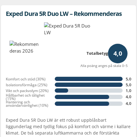
Exped Dura 5R Duo LW – Rekommenderas
4,0
Totalbetyg
Alla poäng anges på skala 0–5
5,0
Komfort och stöd (30%)
5,0
Isolationsförmåga (25%)
1,0
Vikt och packvolym (20%)
Hållbarhet och tålighet
4,0
(15%)
Hantering och
4,0
användarvänlighet (10%)
Exped Dura 5R Duo LW är ett robust uppblåsbart
liggunderlag med tydlig fokus på komfort och värme i kallare
klimat. De två separata luftkammarna och de förstärkta