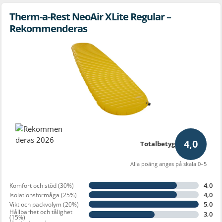
Therm-a-Rest NeoAir XLite Regular –
Rekommenderas
4,0
Totalbetyg
Alla poäng anges på skala 0–5
4,0
Komfort och stöd (30%)
4,0
Isolationsförmåga (25%)
5,0
Vikt och packvolym (20%)
Hållbarhet och tålighet
3,0
(15%)