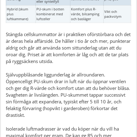
eller syntetfyll
Hybrid (skum
PU-skum i botten
Komfort plus R-
Vikt och
plus
kombinerat med
värde, bilcamping
packvolym
luftkammare)
luftceller
och basläger
Stängda cellskummattor är i praktiken oförstörbara och det
är deras hela affärsidé. De håller i tio år och mer, punkterar
aldrig och går att använda som sittunderlag utan att du
oroar dig. Priset är att komforten är låg och att de tar plats
på ryggsäckens utsida.
Självuppblåsande liggunderlag är allroundaren.
Öppencelligt PU-skum drar in luft när du öppnar ventilen
och ger dig R-värde och komfort utan att du behöver blåsa.
Svagheten är livslängden. PU-skummet tappar successivt
sin förmåga att expandera, typiskt efter 5 till 10 år, och
felaktig förvaring (hopvikt i garderoben) förkortar det
drastiskt.
Isolerade luftmadrasser är vad du köper när du vill ha
maximal komfort per gram. De kan ge R5 och mer