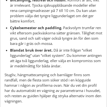
är irrelevant. Tjocka självuppblåsande modeller eller
rena campingmadrasser på 7 till 10 cm. Du kan utan
problem välja det tyngre liggunderlaget om det ger
bättre komfort.
Cykelsemester och paddling.
Packvolym trumfar ren
vikt eftersom packväskorna sätter gränsen. Tålighet mot
grus, sand och salt väger också tyngre än för den som
bara går i gräs och mossa.
Blandat bruk över året.
Då är inte frågan ”vilket
liggunderlag” utan ”vilket system”. Du kommer antingen
att äga två liggunderlag, eller välja en kompromiss som
är medelmåttig för båda ändar.
Stugliv, hängmattecamping och barnläger finns som
randfall, men de flesta som söker stöd i en köpguide
hamnar i någon av profilerna ovan. När du vet din profil
har du automatiskt en vägning av parametrarna i huvudet,
och resten av guiden hjälper dig stryka alternativ inom den
vägningen.