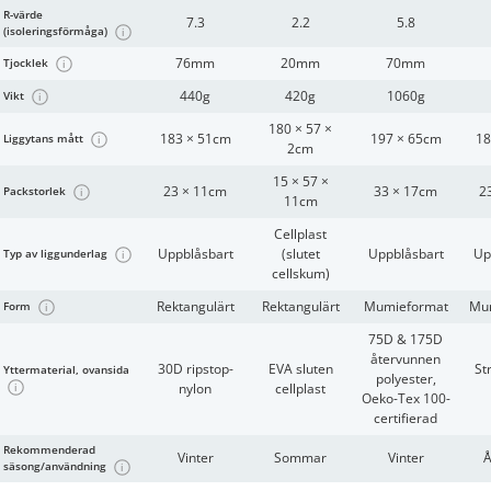
R-värde
7.3
2.2
5.8
(isoleringsförmåga)
i
76mm
20mm
70mm
Tjocklek
i
440g
420g
1060g
Vikt
i
180 × 57 ×
183 × 51cm
197 × 65cm
18
Liggytans mått
i
2cm
15 × 57 ×
23 × 11cm
33 × 17cm
2
Packstorlek
i
11cm
Cellplast
Uppblåsbart
(slutet
Uppblåsbart
Up
Typ av liggunderlag
i
cellskum)
Rektangulärt
Rektangulärt
Mumieformat
Mu
Form
i
75D & 175D
återvunnen
30D ripstop-
EVA sluten
Str
Yttermaterial, ovansida
polyester,
nylon
cellplast
i
Oeko-Tex 100-
certifierad
Rekommenderad
Vinter
Sommar
Vinter
Å
säsong/användning
i