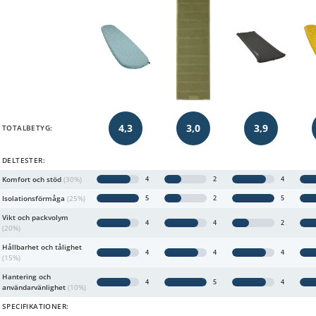
4,3
3,0
3,9
TOTALBETYG:
DELTESTER:
Komfort och stöd
(30%)
4
2
4
Isolationsförmåga
(25%)
5
2
5
Vikt och packvolym
4
4
2
(20%)
Hållbarhet och tålighet
4
4
4
(15%)
Hantering och
4
5
4
användarvänlighet
(10%)
SPECIFIKATIONER: