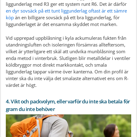
liggunderlag med R3 ger ett system runt R6. Det är därför
en dyr sovsäck på ett tunt liggunderlag oftast är ett sämre
köp
än en billigare sovsäck på ett bra liggunderlag, för
liggunderlaget är det ensamma skyddet mot marken.
Vid upprepad uppblåsning i kyla ackumuleras fukten från
utandningsluften och isoleringen försämras allteftersom,
vilket är ytterligare ett skäl att undvika munblåsning som
enda metod i vinterbruk. Slutligen blir metalldelar i ventiler
köldbryggor mot direkt markkontakt, och smala
liggunderlag tappar värme över kanterna. Om din profil är
vinter ska du inte välja det smalaste alternativet ens om R-
värdet är högt.
4. Vikt och packvolym, eller varför du inte ska betala för
gram du inte behöver