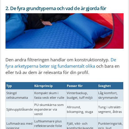
2. De fyra grundtyperna och vad de är gjorda för
Den andra filtreringen handlar om konstruktionstyp.
De
fyra arketyperna beter sig fundamentalt olika
och bara en
eller två av dem är relevanta för din profil.
Typ
Kärnprincip
Passar för
Svaghet
Stängd
Kompakt skum i
Vinterbackup,
Låg komfort,
cellskummatta
fasta veck eller rulle
budget, tuff miljö
skrymmande
PU-skumkärna som
Allround,
Tung i ultralätt-
Självuppblåsande
expanderar via
bilcamping, stuga
segment, åldras
ventil
Luftkammare plus
Luftmadrass med
Fjäll, vikt- och
Punkteringsrisk,
reflekterande folie
isolering
komfortkrävande
pris, ljud