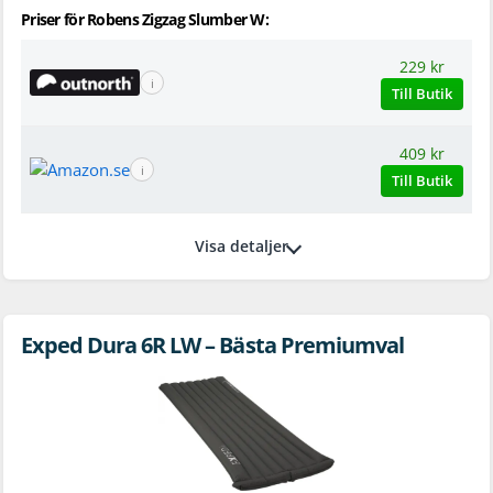
Priser för Robens Zigzag Slumber W:
229 kr
ℹ
Till Butik
409 kr
ℹ
Till Butik
Visa detaljer
Exped Dura 6R LW – Bästa Premiumval