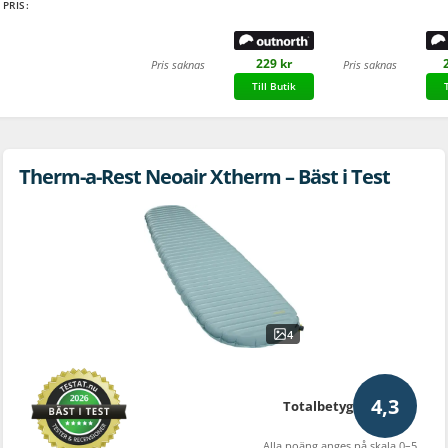
PRIS:
229 kr
Pris saknas
Pris saknas
Till Butik
Therm-a-Rest Neoair Xtherm – Bäst i Test
4
4,3
Totalbetyg
Alla poäng anges på skala 0–5