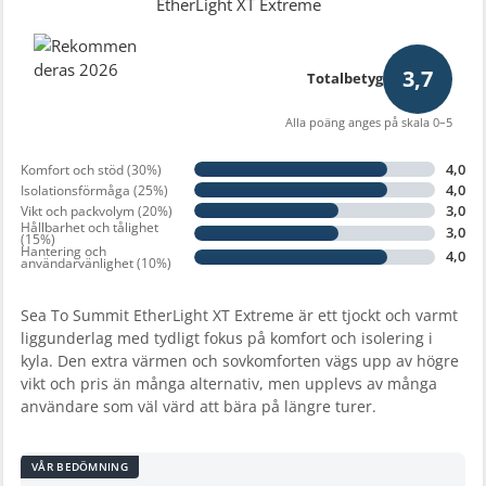
3,7
Totalbetyg
Alla poäng anges på skala 0–5
4,0
Komfort och stöd (30%)
4,0
Isolationsförmåga (25%)
3,0
Vikt och packvolym (20%)
Hållbarhet och tålighet
3,0
(15%)
Hantering och
4,0
användarvänlighet (10%)
Sea To Summit EtherLight XT Extreme är ett tjockt och varmt
liggunderlag med tydligt fokus på komfort och isolering i
kyla. Den extra värmen och sovkomforten vägs upp av högre
vikt och pris än många alternativ, men upplevs av många
användare som väl värd att bära på längre turer.
VÅR BEDÖMNING