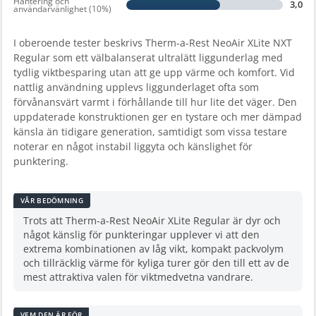
Hantering och
3,0
användarvänlighet (10%)
I oberoende tester beskrivs Therm-a-Rest NeoAir XLite NXT
Regular som ett välbalanserat ultralätt liggunderlag med
tydlig viktbesparing utan att ge upp värme och komfort. Vid
nattlig användning upplevs liggunderlaget ofta som
förvånansvärt varmt i förhållande till hur lite det väger. Den
uppdaterade konstruktionen ger en tystare och mer dämpad
känsla än tidigare generation, samtidigt som vissa testare
noterar en något instabil liggyta och känslighet för
punktering.
VÅR BEDÖMNING
Trots att Therm-a-Rest NeoAir XLite Regular är dyr och
något känslig för punkteringar upplever vi att den
extrema kombinationen av låg vikt, kompakt packvolym
och tillräcklig värme för kyliga turer gör den till ett av de
mest attraktiva valen för viktmedvetna vandrare.
VEM DEN ÄR FÖR