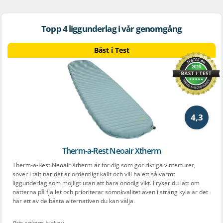
Topp 4 liggunderlag i vår genomgång
Bäst i Test
4,3
Therm-a-Rest Neoair Xtherm
Therm-a-Rest Neoair Xtherm är för dig som gör riktiga vinterturer,
sover i tält när det är ordentligt kallt och vill ha ett så varmt
liggunderlag som möjligt utan att bära onödig vikt. Fryser du lätt om
nätterna på fjället och prioriterar sömnkvalitet även i sträng kyla är det
här ett av de bästa alternativen du kan välja.
Pris saknas just nu