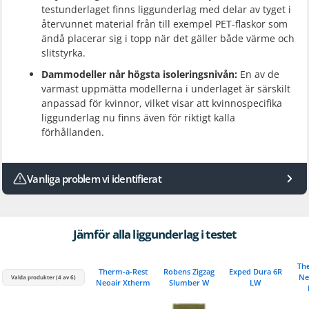
testunderlaget finns liggunderlag med delar av tyget i
återvunnet material från till exempel PET-flaskor som
ändå placerar sig i topp när det gäller både värme och
slitstyrka.
Dammodeller når högsta isoleringsnivån:
En av de
varmast uppmätta modellerna i underlaget är särskilt
anpassad för kvinnor, vilket visar att kvinnospecifika
liggunderlag nu finns även för riktigt kalla
förhållanden.
Vanliga problem vi identifierat
Jämför alla liggunderlag i testet
Th
Therm-a-Rest
Robens Zigzag
Exped Dura 6R
Ne
Valda produkter (4 av 6)
Neoair Xtherm
Slumber W
LW