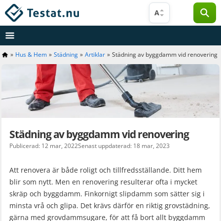
Hoppa
A
till
innehåll
»
Hus & Hem
»
Städning
»
Artiklar
»
Städning av byggdamm vid renovering
Städning av byggdamm vid renovering
Publicerad: 12 mar, 2022
Senast uppdaterad: 18 mar, 2023
Att renovera är både roligt och tillfredsställande. Ditt hem
blir som nytt. Men en renovering resulterar ofta i mycket
skräp och byggdamm. Finkornigt slipdamm som sätter sig i
minsta vrå och glipa. Det krävs därför en riktig grovstädning,
gärna med grovdammsugare, för att få bort allt byggdamm