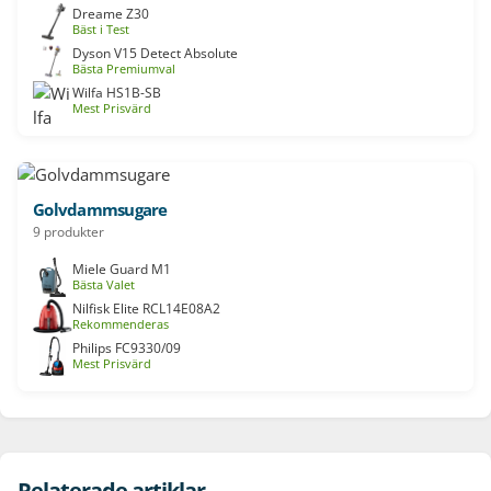
Dreame Z30
Bäst i Test
Dyson V15 Detect Absolute
Bästa Premiumval
Wilfa HS1B-SB
Mest Prisvärd
Golvdammsugare
9 produkter
Miele Guard M1
Bästa Valet
Nilfisk Elite RCL14E08A2
Rekommenderas
Philips FC9330/09
Mest Prisvärd
Relaterade artiklar