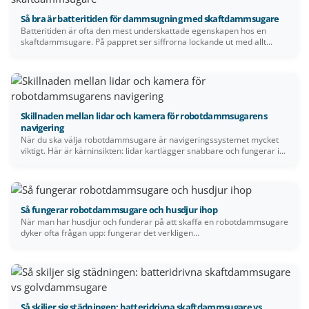
Så bra är batteritiden för dammsugning med skaftdammsugare
Batteritiden är ofta den mest underskattade egenskapen hos en
skaftdammsugare. På pappret ser siffrorna lockande ut med allt...
Skillnaden mellan lidar och kamera för robotdammsugarens
navigering
När du ska välja robotdammsugare är navigeringssystemet mycket
viktigt. Här är kärninsikten: lidar kartlägger snabbare och fungerar i...
Så fungerar robotdammsugare och husdjur ihop
När man har husdjur och funderar på att skaffa en robotdammsugare
dyker ofta frågan upp: fungerar det verkligen...
Så skiljer sig städningen: batteridrivna skaftdammsugare vs