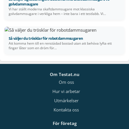
golvdammsugare
Vi har ställt moderna skaftdammsugare mot klassiska
golvdammsugare i verkliga hem – inte bara i ett testlabb. Vi...
Så väljer du trösklar för robotdammsugaren
Att komma hem till en renstädad bostad utan att behöva lyfta ett
finger låter som en dröm för...
Om Testat.nu
Om oss
Hur vi arbetar
Utmärkelser
Kontakta oss
För företag