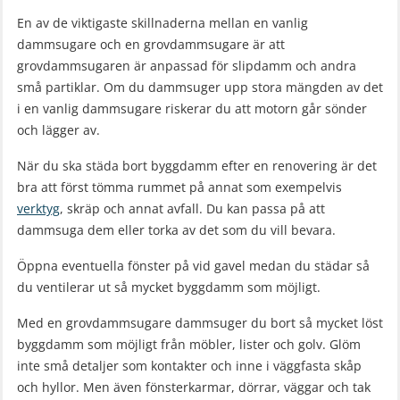
En av de viktigaste skillnaderna mellan en vanlig
dammsugare och en grovdammsugare är att
grovdammsugaren är anpassad för slipdamm och andra
små partiklar. Om du dammsuger upp stora mängden av det
i en vanlig dammsugare riskerar du att motorn går sönder
och lägger av.
När du ska städa bort byggdamm efter en renovering är det
bra att först tömma rummet på annat som exempelvis
verktyg
, skräp och annat avfall. Du kan passa på att
dammsuga dem eller torka av det som du vill bevara.
Öppna eventuella fönster på vid gavel medan du städar så
du ventilerar ut så mycket byggdamm som möjligt.
Med en grovdammsugare dammsuger du bort så mycket löst
byggdamm som möjligt från möbler, lister och golv. Glöm
inte små detaljer som kontakter och inne i väggfasta skåp
och hyllor. Men även fönsterkarmar, dörrar, väggar och tak