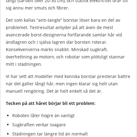
långt (särskilt över 20-30 cm), och statisk elektricitet drar till
sig ännu mer smuts och fibrer.
Det som kallas ”anti-tangle” borstar löser bara en del av
problemet. Testresultat antyder på att även de mest
avancerade borst-designerna fortfarande samlar hår vid
ändlagren och i själva lagren där borsten roterar.
Konsekvenserna märks snabbt. Minskad sugkraft,
överhettning av motorn, och robotar som plötsligt stannar
mitt i städningen.
Vi har sett att modeller med koniska borstar presterar bättre
när det gäller långt hår, men ingen klarar sig helt utan
manuell rengöring. Det är helt enkelt så det är.
Tecken på att håret börjar bli ett problem:
Roboten låter högre än vanligt
Sugkraften verkar svagare
Städningen tar längre tid än normalt