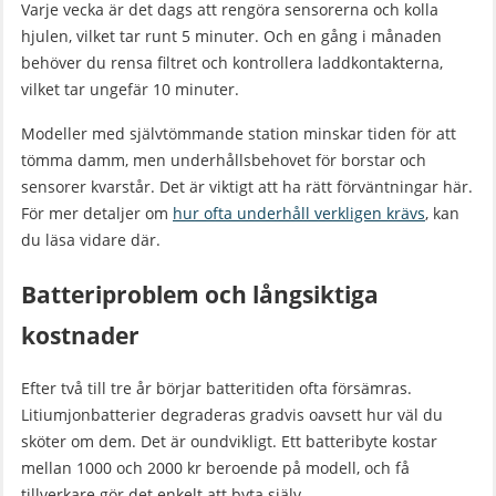
Varje vecka är det dags att rengöra sensorerna och kolla
hjulen, vilket tar runt 5 minuter. Och en gång i månaden
behöver du rensa filtret och kontrollera laddkontakterna,
vilket tar ungefär 10 minuter.
Modeller med självtömmande station minskar tiden för att
tömma damm, men underhållsbehovet för borstar och
sensorer kvarstår. Det är viktigt att ha rätt förväntningar här.
För mer detaljer om
hur ofta underhåll verkligen krävs
, kan
du läsa vidare där.
Batteriproblem och långsiktiga
kostnader
Efter två till tre år börjar batteritiden ofta försämras.
Litiumjonbatterier degraderas gradvis oavsett hur väl du
sköter om dem. Det är oundvikligt. Ett batteribyte kostar
mellan 1000 och 2000 kr beroende på modell, och få
tillverkare gör det enkelt att byta själv.