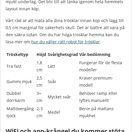
mjukt underlag. Det blir till att tänka igenom hela hemmets
layout innan köp.
Vårt råd är att mäta alla dina trösklar innan köp och lägg till
0,5 cm marginal för säkerhets skull. Det är bättre att vara på
den säkra sidan. Om du har höga trösklar hemma kan du
läsa mer om
hur du väljer rätt robot för trösklar
.
Tröskeltyp
Höjd
Svårighetsgrad
Vår bedömning
1,8
Fungerar för de flesta
Trä fast
Lätt
cm
modeller
2,5
Kräver premium-
Gummi mjuk
Svår
cm
modell
Dubbel
3+
Behöver ramp eller
Mycket svår
dörrkarm
cm
lyftes manuellt
Mattövergång
2-3
Beror på mattans
Medel
tjock
cm
mjukhet
WiFi och app-krångel du kommer stöta