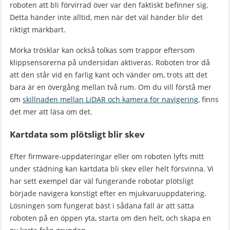
roboten att bli förvirrad över var den faktiskt befinner sig.
Detta händer inte alltid, men när det väl händer blir det
riktigt märkbart.
Mörka trösklar kan också tolkas som trappor eftersom
klippsensorerna på undersidan aktiveras. Roboten tror då
att den står vid en farlig kant och vänder om, trots att det
bara är en övergång mellan två rum. Om du vill förstå mer
om
skillnaden mellan LiDAR och kamera för navigering
, finns
det mer att läsa om det.
Kartdata som plötsligt blir skev
Efter firmware-uppdateringar eller om roboten lyfts mitt
under städning kan kartdata bli skev eller helt försvinna. Vi
har sett exempel där väl fungerande robotar plötsligt
började navigera konstigt efter en mjukvaruuppdatering.
Lösningen som fungerat bäst i sådana fall är att sätta
roboten på en öppen yta, starta om den helt, och skapa en