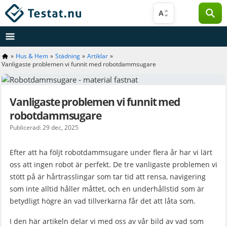
Hoppa
A
till
innehåll
»
Hus & Hem
»
Städning
»
Artiklar
»
Vanligaste problemen vi funnit med robotdammsugare
Vanligaste problemen vi funnit med
robotdammsugare
Publicerad: 29 dec, 2025
Efter att ha följt robotdammsugare under flera år har vi lärt
oss att ingen robot är perfekt. De tre vanligaste problemen vi
stött på är hårtrasslingar som tar tid att rensa, navigering
som inte alltid håller måttet, och en underhållstid som är
betydligt högre än vad tillverkarna får det att låta som.
I den här artikeln delar vi med oss av vår bild av vad som