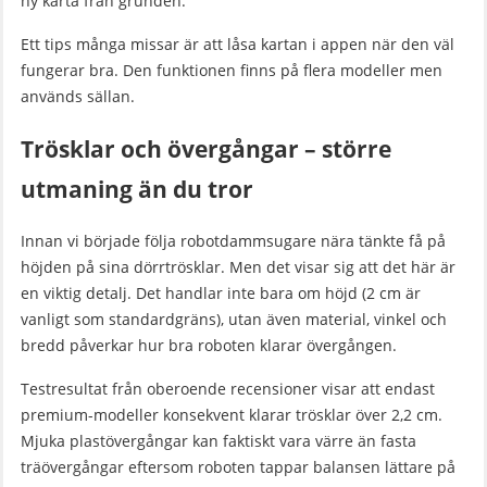
ny karta från grunden.
Ett tips många missar är att låsa kartan i appen när den väl
fungerar bra. Den funktionen finns på flera modeller men
används sällan.
Trösklar och övergångar – större
utmaning än du tror
Innan vi började följa robotdammsugare nära tänkte få på
höjden på sina dörrtrösklar. Men det visar sig att det här är
en viktig detalj. Det handlar inte bara om höjd (2 cm är
vanligt som standardgräns), utan även material, vinkel och
bredd påverkar hur bra roboten klarar övergången.
Testresultat från oberoende recensioner visar att endast
premium-modeller konsekvent klarar trösklar över 2,2 cm.
Mjuka plastövergångar kan faktiskt vara värre än fasta
träövergångar eftersom roboten tappar balansen lättare på