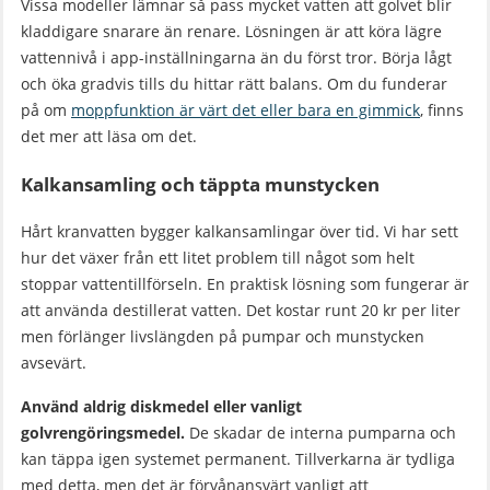
Vissa modeller lämnar så pass mycket vatten att golvet blir
kladdigare snarare än renare. Lösningen är att köra lägre
vattennivå i app-inställningarna än du först tror. Börja lågt
och öka gradvis tills du hittar rätt balans. Om du funderar
på om
moppfunktion är värt det eller bara en gimmick
, finns
det mer att läsa om det.
Kalkansamling och täppta munstycken
Hårt kranvatten bygger kalkansamlingar över tid. Vi har sett
hur det växer från ett litet problem till något som helt
stoppar vattentillförseln. En praktisk lösning som fungerar är
att använda destillerat vatten. Det kostar runt 20 kr per liter
men förlänger livslängden på pumpar och munstycken
avsevärt.
Använd aldrig diskmedel eller vanligt
golvrengöringsmedel.
De skadar de interna pumparna och
kan täppa igen systemet permanent. Tillverkarna är tydliga
med detta, men det är förvånansvärt vanligt att