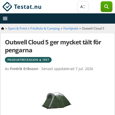
Hoppa
A
till
innehåll
»
Sport & Fritid
»
Friluftsliv & Camping
»
Familjetält
»
Outwell Cloud 5
Outwell Cloud 5 ger mycket tält för
pengarna
PRODUKTRECENSION & TEST
Av
Fredrik Eriksson
· Senast uppdaterad
7 jul, 2026