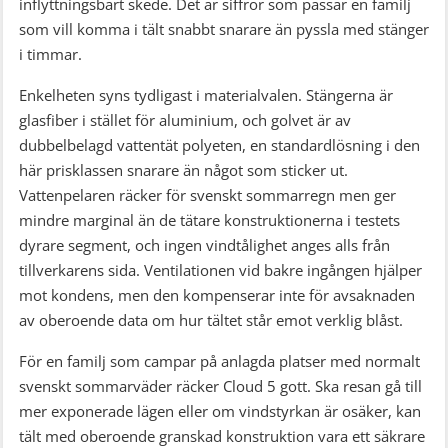
inflyttningsbart skede. Det är siffror som passar en familj
som vill komma i tält snabbt snarare än pyssla med stänger
i timmar.
Enkelheten syns tydligast i materialvalen. Stängerna är
glasfiber i stället för aluminium, och golvet är av
dubbelbelagd vattentät polyeten, en standardlösning i den
här prisklassen snarare än något som sticker ut.
Vattenpelaren räcker för svenskt sommarregn men ger
mindre marginal än de tätare konstruktionerna i testets
dyrare segment, och ingen vindtålighet anges alls från
tillverkarens sida. Ventilationen vid bakre ingången hjälper
mot kondens, men den kompenserar inte för avsaknaden
av oberoende data om hur tältet står emot verklig blåst.
För en familj som campar på anlagda platser med normalt
svenskt sommarväder räcker Cloud 5 gott. Ska resan gå till
mer exponerade lägen eller om vindstyrkan är osäker, kan
tält med oberoende granskad konstruktion vara ett säkrare