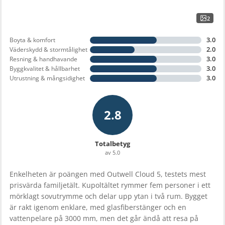
2
3.0
Boyta & komfort
2.0
Väderskydd & stormtålighet
3.0
Resning & handhavande
3.0
Byggkvalitet & hållbarhet
3.0
Utrustning & mångsidighet
2.8
Totalbetyg
av 5.0
Enkelheten är poängen med Outwell Cloud 5, testets mest
prisvärda familjetält. Kupoltältet rymmer fem personer i ett
mörklagt sovutrymme och delar upp ytan i två rum. Bygget
är rakt igenom enklare, med glasfiberstänger och en
vattenpelare på 3000 mm, men det går ändå att resa på