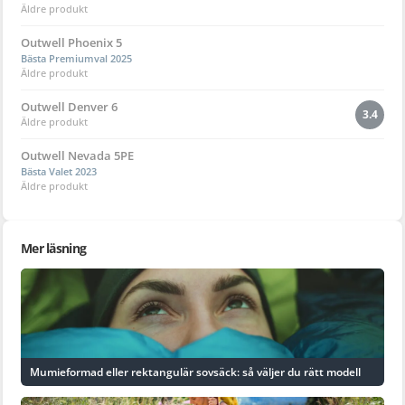
Äldre produkt
Outwell Phoenix 5
Bästa Premiumval 2025
Äldre produkt
Outwell Denver 6
3.4
Äldre produkt
Outwell Nevada 5PE
Bästa Valet 2023
Äldre produkt
Mer läsning
Mumieformad eller rektangulär sovsäck: så väljer du rätt modell