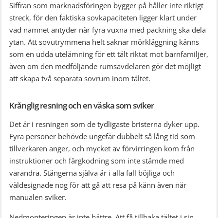
Siffran som marknadsföringen bygger på håller inte riktigt
streck, för den faktiska sovkapaciteten ligger klart under
vad namnet antyder när fyra vuxna med packning ska dela
ytan. Att sovutrymmena helt saknar mörkläggning känns
som en udda utelämning för ett tält riktat mot barnfamiljer,
även om den medföljande rumsavdelaren gör det möjligt
att skapa två separata sovrum inom tältet.
Krånglig resning och en väska som sviker
Det är i resningen som de tydligaste bristerna dyker upp.
Fyra personer behövde ungefär dubbelt så lång tid som
tillverkaren anger, och mycket av förvirringen kom från
instruktioner och färgkodning som inte stämde med
varandra. Stängerna själva är i alla fall böjliga och
väldesignade nog för att gå att resa på känn även när
manualen sviker.
Nedmonteringen är inte bättre. Att få tillbaka tältet i sin