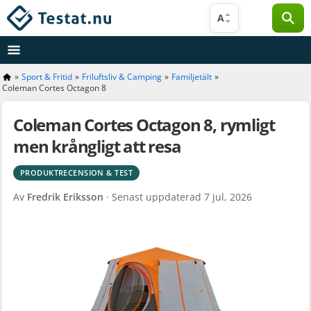
Hoppa
A
till
innehåll
»
Sport & Fritid
»
Friluftsliv & Camping
»
Familjetält
»
Coleman Cortes Octagon 8
Coleman Cortes Octagon 8, rymligt
men krångligt att resa
PRODUKTRECENSION & TEST
Av
Fredrik Eriksson
· Senast uppdaterad
7 jul, 2026