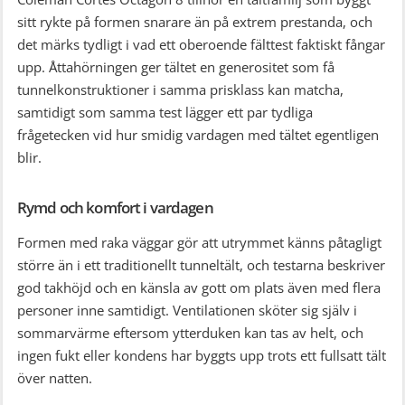
sitt rykte på formen snarare än på extrem prestanda, och
det märks tydligt i vad ett oberoende fälttest faktiskt fångar
upp. Åttahörningen ger tältet en generositet som få
tunnelkonstruktioner i samma prisklass kan matcha,
samtidigt som samma test lägger ett par tydliga
frågetecken vid hur smidig vardagen med tältet egentligen
blir.
Rymd och komfort i vardagen
Formen med raka väggar gör att utrymmet känns påtagligt
större än i ett traditionellt tunneltält, och testarna beskriver
god takhöjd och en känsla av gott om plats även med flera
personer inne samtidigt. Ventilationen sköter sig själv i
sommarvärme eftersom ytterduken kan tas av helt, och
ingen fukt eller kondens har byggts upp trots ett fullsatt tält
över natten.