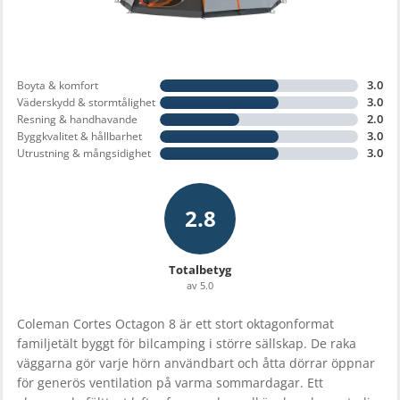
3.0
Boyta & komfort
3.0
Väderskydd & stormtålighet
2.0
Resning & handhavande
3.0
Byggkvalitet & hållbarhet
3.0
Utrustning & mångsidighet
2.8
Totalbetyg
av 5.0
Coleman Cortes Octagon 8 är ett stort oktagonformat
familjetält byggt för bilcamping i större sällskap. De raka
väggarna gör varje hörn användbart och åtta dörrar öppnar
för generös ventilation på varma sommardagar. Ett