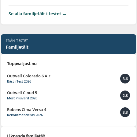
Se alla familjetält i testet →
FRÅN TESTET
Familjetält
Toppval just nu
Outwell Colorado 6 Air
3.6
Bäst i Test 2026
Outwell Cloud 5
2.8
Mest Prisvärd 2026
Robens Cima Versa 4
3.3
Rekommenderas 2026
Liknande familjetält