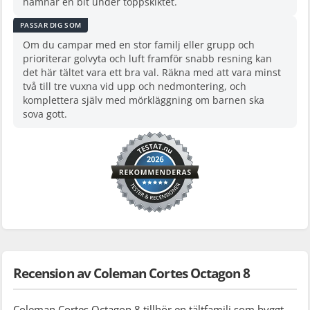
hamnar en bit under toppskiktet.
PASSAR DIG SOM
Om du campar med en stor familj eller grupp och
prioriterar golvyta och luft framför snabb resning kan
det här tältet vara ett bra val. Räkna med att vara minst
två till tre vuxna vid upp och nedmontering, och
komplettera själv med mörkläggning om barnen ska
sova gott.
Recension av Coleman Cortes Octagon 8
Coleman Cortes Octagon 8 tillhör en tältfamilj som byggt