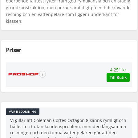
oberoende fälttest lyfter fram god rymdkänsla och en stadig
grundkonstruktion, men pekar samtidigt på en tidskrävande
resning och en vattenpelare som ligger i underkant för
klassen.
Priser
4 251 kr
ℹ
Till Butik
VÅR BEDÖMNING
Vi gillar att Coleman Cortes Octagon 8 känns rymligt och
håller torrt utan kondensproblem, men den långsamma
resningen och den tunna vattenpelaren gör att den