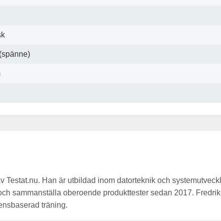
sk
 (spänne)
m
av Testat.nu. Han är utbildad inom datorteknik och systemutveck
a och sammanställa oberoende produkttester sedan 2017. Fredrik
idensbaserad träning.