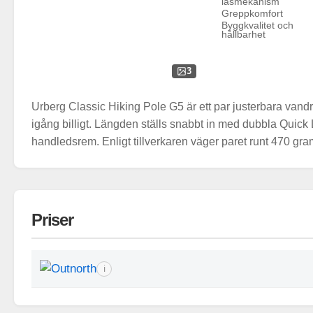
låsmekanism
Greppkomfort
Byggkvalitet och
hållbarhet
3
Urberg Classic Hiking Pole G5 är ett par justerbara vand
igång billigt. Längden ställs snabbt in med dubbla Quick
handledsrem. Enligt tillverkaren väger paret runt 470 gra
Priser
ℹ