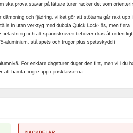
ska prova stavar på lättare turer räcker det som orienteri
 dämpning och fjädring, vilket gör att stötarna går rakt upp i
tälls in utan verktyg med dubbla Quick Lock-lås, men flera
 belastning och att spännskruven behöver dras åt ordentligt
075-aluminium, stålspets och trugor plus spetsskydd i
niumnivå. För enklare dagsturer duger den fint, men vill du h
r att hämta högre upp i prisklasserna.
NACKDELAR