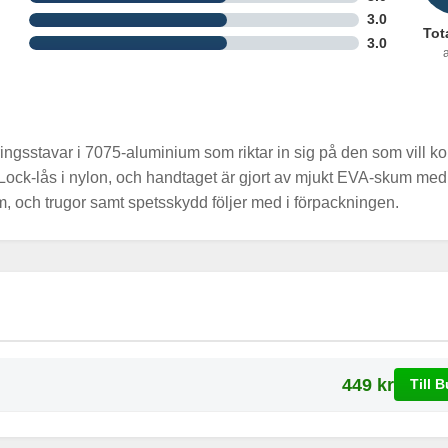
3.0
Tot
3.0
a
ringsstavar i 7075-aluminium som riktar in sig på den som vill 
 Lock-lås i nylon, och handtaget är gjort av mjukt EVA-skum med
m, och trugor samt spetsskydd följer med i förpackningen.
449 kr
Till B