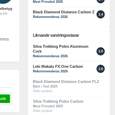
Mest Prisvärd 2026
albetyg
Black Diamond Distance Carbon Z
v 5.0
3.4
Rekommenderas 2026
Liknande vandringsstavar
komma
Silva Trekking Poles Aluminum
Cork
3.0
Rekommenderas 2026
Leki Makalu FX.One Carbon
3.8
Rekommenderas 2026
Black Diamond Distance Carbon FLZ
Bäst i Test 2025
Äldre produkt
utik
Silva Trekking Poles Carbon
Mest Prisvärd 2025
Äldre produkt