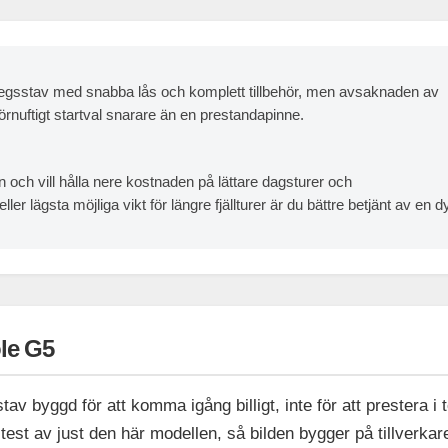
nstegsstav med snabba lås och komplett tillbehör, men avsaknaden av
örnuftigt startval snarare än en prestandapinne.
och vill hålla nere kostnaden på lättare dagsturer och
 lägsta möjliga vikt för längre fjällturer är du bättre betjänt av en d
le G5
v byggd för att komma igång billigt, inte för att prestera i 
e test av just den här modellen, så bilden bygger på tillverka