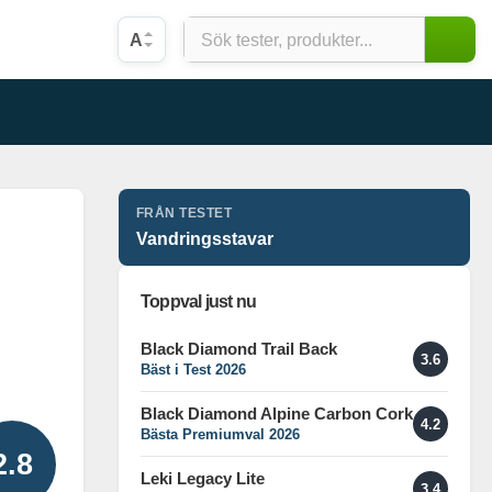
A
FRÅN TESTET
Vandringsstavar
Toppval just nu
Black Diamond Trail Back
3.6
Bäst i Test 2026
Black Diamond Alpine Carbon Cork
4.2
Bästa Premiumval 2026
2.8
Leki Legacy Lite
3.4