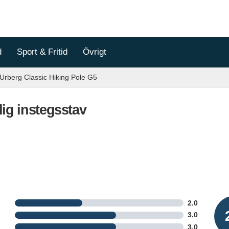
d
Sport & Fritid
Övrigt
Urberg Classic Hiking Pole G5
lig instegsstav
2.0
3.0
3.0