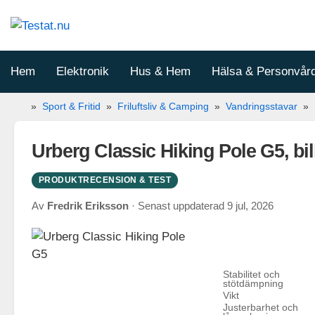
Hoppa
till
innehåll
Hem
Elektronik
Hus & Hem
Hälsa & Personvår
»
Sport & Fritid
»
Friluftsliv & Camping
»
Vandringsstavar
»
Urberg Classic Hiking Pole G5, bil
PRODUKTRECENSION & TEST
Av
Fredrik Eriksson
· Senast uppdaterad
9 jul, 2026
Stabilitet och
stötdämpning
Vikt
Justerbarhet och