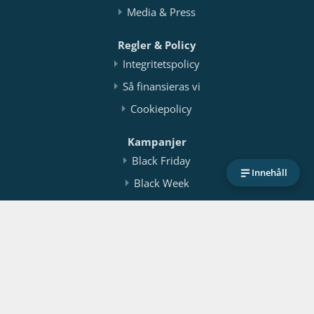
Media & Press
Regler & Policy
Integritetspolicy
Så finansieras vi
Cookiepolicy
Kampanjer
Black Friday
Innehåll
Black Week
Mellandagsrea
Testat.nu / FeWorks Ltd
Org.nr: 516404-3050