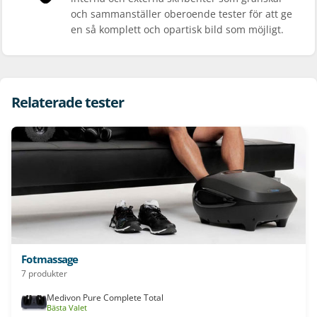
och sammanställer oberoende tester för att ge
en så komplett och opartisk bild som möjligt.
Relaterade tester
Fotmassage
7 produkter
Medivon Pure Complete Total
Bästa Valet