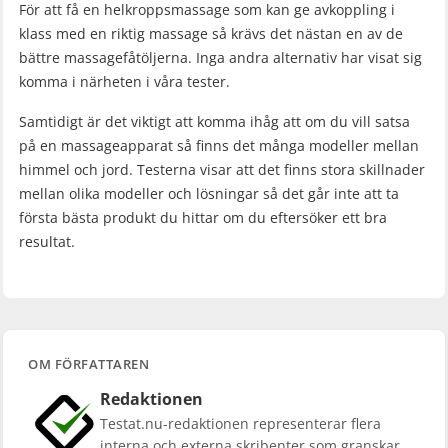
För att få en helkroppsmassage som kan ge avkoppling i
klass med en riktig massage så krävs det nästan en av de
bättre massagefåtöljerna. Inga andra alternativ har visat sig
komma i närheten i våra tester.
Samtidigt är det viktigt att komma ihåg att om du vill satsa
på en massageapparat så finns det många modeller mellan
himmel och jord. Testerna visar att det finns stora skillnader
mellan olika modeller och lösningar så det går inte att ta
första bästa produkt du hittar om du eftersöker ett bra
resultat.
OM FÖRFATTAREN
Redaktionen
Testat.nu-redaktionen representerar flera
interna och externa skribenter som granskar