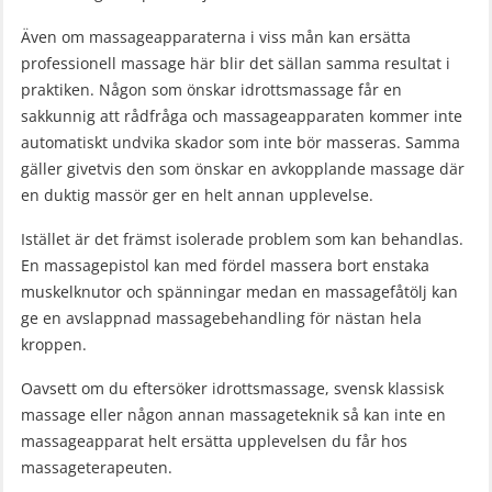
Även om massageapparaterna i viss mån kan ersätta
professionell massage här blir det sällan samma resultat i
praktiken. Någon som önskar idrottsmassage får en
sakkunnig att rådfråga och massageapparaten kommer inte
automatiskt undvika skador som inte bör masseras. Samma
gäller givetvis den som önskar en avkopplande massage där
en duktig massör ger en helt annan upplevelse.
Istället är det främst isolerade problem som kan behandlas.
En massagepistol kan med fördel massera bort enstaka
muskelknutor och spänningar medan en massagefåtölj kan
ge en avslappnad massagebehandling för nästan hela
kroppen.
Oavsett om du eftersöker idrottsmassage, svensk klassisk
massage eller någon annan massageteknik så kan inte en
massageapparat helt ersätta upplevelsen du får hos
massageterapeuten.