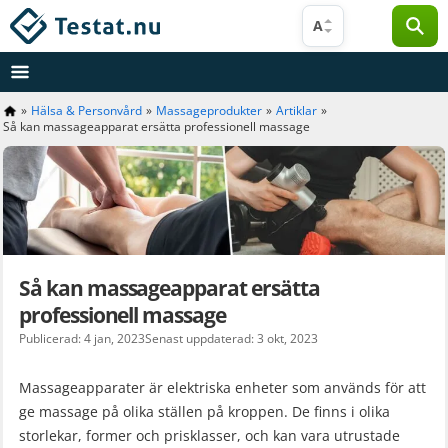
Hoppa
A
till
innehåll
»
Hälsa & Personvård
»
Massageprodukter
»
Artiklar
»
Så kan massageapparat ersätta professionell massage
Så kan massageapparat ersätta
professionell massage
Publicerad: 4 jan, 2023
Senast uppdaterad: 3 okt, 2023
Massageapparater är elektriska enheter som används för att
ge massage på olika ställen på kroppen. De finns i olika
storlekar, former och prisklasser, och kan vara utrustade