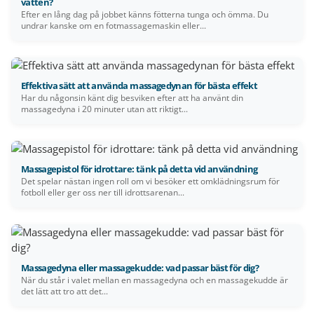
vatten?
Efter en lång dag på jobbet känns fötterna tunga och ömma. Du
undrar kanske om en fotmassagemaskin eller...
Effektiva sätt att använda massagedynan för bästa effekt
Har du någonsin känt dig besviken efter att ha använt din
massagedyna i 20 minuter utan att riktigt...
Massagepistol för idrottare: tänk på detta vid användning
Det spelar nästan ingen roll om vi besöker ett omklädningsrum för
fotboll eller ger oss ner till idrottsarenan...
Massagedyna eller massagekudde: vad passar bäst för dig?
När du står i valet mellan en massagedyna och en massagekudde är
det lätt att tro att det...