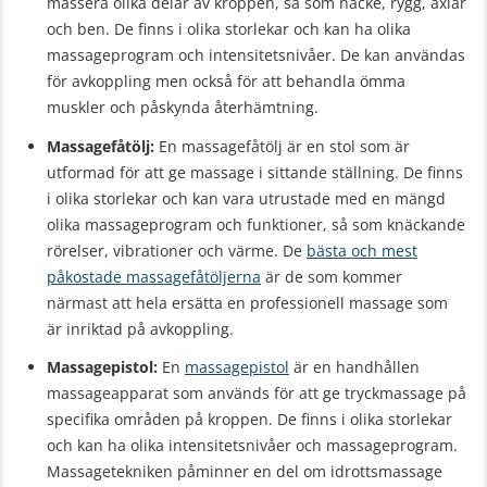
massera olika delar av kroppen, så som nacke, rygg, axlar
och ben. De finns i olika storlekar och kan ha olika
massageprogram och intensitetsnivåer. De kan användas
för avkoppling men också för att behandla ömma
muskler och påskynda återhämtning.
Massagefåtölj:
En massagefåtölj är en stol som är
utformad för att ge massage i sittande ställning. De finns
i olika storlekar och kan vara utrustade med en mängd
olika massageprogram och funktioner, så som knäckande
rörelser, vibrationer och värme. De
bästa och mest
påkostade massagefåtöljerna
är de som kommer
närmast att hela ersätta en professionell massage som
är inriktad på avkoppling.
Massagepistol:
En
massagepistol
är en handhållen
massageapparat som används för att ge tryckmassage på
specifika områden på kroppen. De finns i olika storlekar
och kan ha olika intensitetsnivåer och massageprogram.
Massagetekniken påminner en del om idrottsmassage