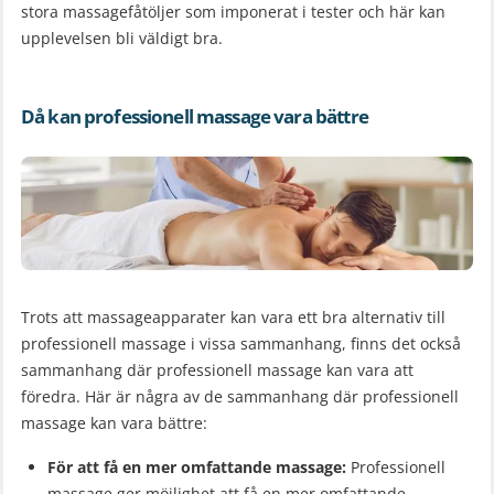
stora massagefåtöljer som imponerat i tester och här kan
upplevelsen bli väldigt bra.
Då kan professionell massage vara bättre
Trots att massageapparater kan vara ett bra alternativ till
professionell massage i vissa sammanhang, finns det också
sammanhang där professionell massage kan vara att
föredra. Här är några av de sammanhang där professionell
massage kan vara bättre:
För att få en mer omfattande massage:
Professionell
massage ger möjlighet att få en mer omfattande