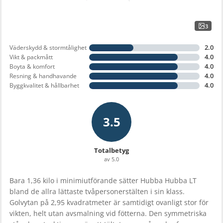
3
2.0
Väderskydd & stormtålighet
4.0
Vikt & packmått
4.0
Boyta & komfort
4.0
Resning & handhavande
4.0
Byggkvalitet & hållbarhet
3.5
Totalbetyg
av 5.0
Bara 1,36 kilo i minimiutförande sätter Hubba Hubba LT
bland de allra lättaste tvåpersonerstälten i sin klass.
Golvytan på 2,95 kvadratmeter är samtidigt ovanligt stor för
vikten, helt utan avsmalning vid fötterna. Den symmetriska