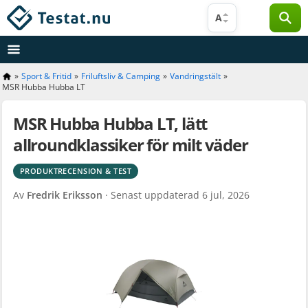
Hoppa
A
till
innehåll
»
Sport & Fritid
»
Friluftsliv & Camping
»
Vandringstält
»
MSR Hubba Hubba LT
MSR Hubba Hubba LT, lätt
allroundklassiker för milt väder
PRODUKTRECENSION & TEST
Av
Fredrik Eriksson
· Senast uppdaterad
6 jul, 2026