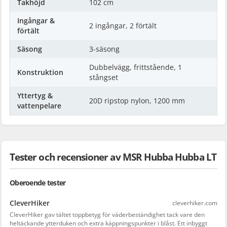
Takhöjd
102 cm
Ingångar &
2 ingångar, 2 förtält
förtält
Säsong
3-säsong
Dubbelvägg, frittstående, 1
Konstruktion
stångset
Yttertyg &
20D ripstop nylon, 1200 mm
vattenpelare
Tester och recensioner av MSR Hubba Hubba LT
Oberoende tester
CleverHiker
cleverhiker.com
CleverHiker gav tältet toppbetyg för väderbeständighet tack vare den
heltäckande ytterduken och extra käppningspunkter i blåst. Ett inbyggt