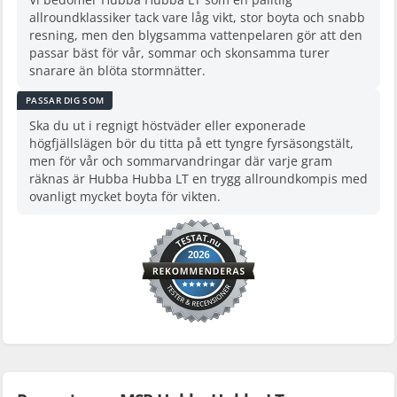
Vi bedömer Hubba Hubba LT som en pålitlig
allroundklassiker tack vare låg vikt, stor boyta och snabb
resning, men den blygsamma vattenpelaren gör att den
passar bäst för vår, sommar och skonsamma turer
snarare än blöta stormnätter.
PASSAR DIG SOM
Ska du ut i regnigt höstväder eller exponerade
högfjällslägen bör du titta på ett tyngre fyrsäsongstält,
men för vår och sommarvandringar där varje gram
räknas är Hubba Hubba LT en trygg allroundkompis med
ovanligt mycket boyta för vikten.