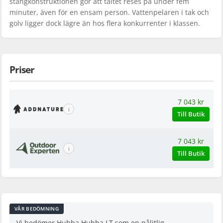
stångkonstruktionen gör att tältet reses på under fem
minuter, även för en ensam person. Vattenpelaren i tak och
golv ligger dock lägre än hos flera konkurrenter i klassen.
Priser
7 043 kr
ℹ
Till Butik
7 043 kr
ℹ
Till Butik
VÅR BEDÖMNING