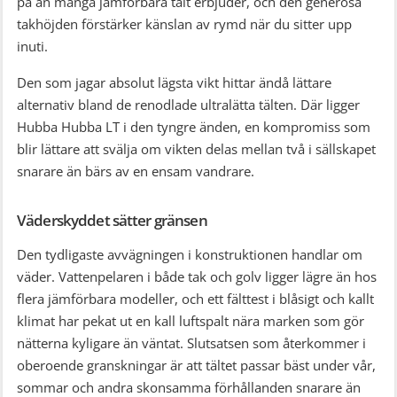
på än många jämförbara tält erbjuder, och den generösa
takhöjden förstärker känslan av rymd när du sitter upp
inuti.
Den som jagar absolut lägsta vikt hittar ändå lättare
alternativ bland de renodlade ultralätta tälten. Där ligger
Hubba Hubba LT i den tyngre änden, en kompromiss som
blir lättare att svälja om vikten delas mellan två i sällskapet
snarare än bärs av en ensam vandrare.
Väderskyddet sätter gränsen
Den tydligaste avvägningen i konstruktionen handlar om
väder. Vattenpelaren i både tak och golv ligger lägre än hos
flera jämförbara modeller, och ett fälttest i blåsigt och kallt
klimat har pekat ut en kall luftspalt nära marken som gör
nätterna kyligare än väntat. Slutsatsen som återkommer i
oberoende granskningar är att tältet passar bäst under vår,
sommar och andra skonsamma förhållanden snarare än