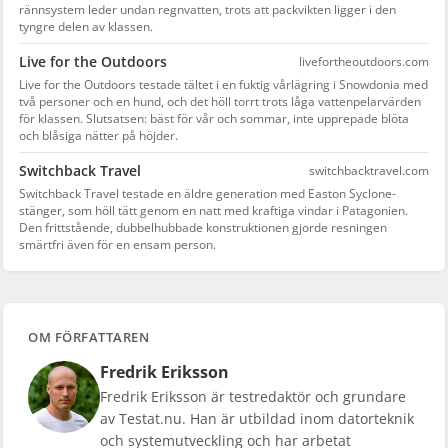
rännsystem leder undan regnvatten, trots att packvikten ligger i den
tyngre delen av klassen.
Live for the Outdoors
livefortheoutdoors.com
Live for the Outdoors testade tältet i en fuktig vårlägring i Snowdonia med
två personer och en hund, och det höll torrt trots låga vattenpelarvärden
för klassen. Slutsatsen: bäst för vår och sommar, inte upprepade blöta
och blåsiga nätter på höjder.
Switchback Travel
switchbacktravel.com
Switchback Travel testade en äldre generation med Easton Syclone-
stänger, som höll tätt genom en natt med kraftiga vindar i Patagonien.
Den frittstående, dubbelhubbade konstruktionen gjorde resningen
smärtfri även för en ensam person.
OM FÖRFATTAREN
Fredrik Eriksson
Fredrik Eriksson är testredaktör och grundare
av Testat.nu. Han är utbildad inom datorteknik
och systemutveckling och har arbetat