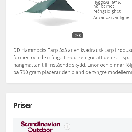
Byggkvalitet &
hållbarhet
Mångsidighet
Användarvänlighet
3
DD Hammocks Tarp 3x3 är en kvadratisk tarp i robust
formen och de många tie-outsen gör att den kan spänna
hängmattan till fristående skydd. Linor och pinnar föl
på 790 gram placerar den bland de tyngre modellerna
Priser
ℹ