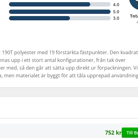
4.0
5.0
Tot
3.0
a
 190T polyester med 19 förstärkta fästpunkter. Den kvadrat
s upp i ett stort antal konfigurationer, från tak över
jer med, så den går att sätta upp direkt ur förpackningen. V
, men materialet är byggt för att tåla upprepad användning
752 kr
Till B