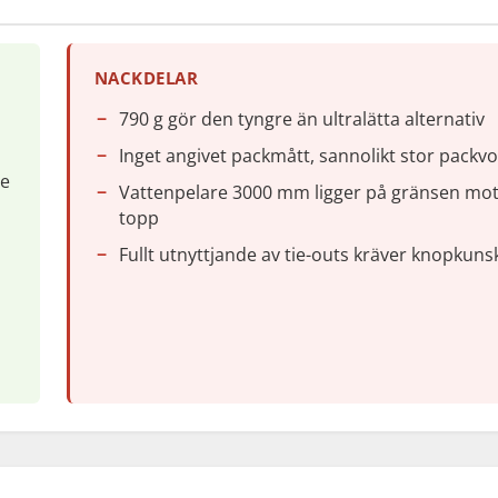
NACKDELAR
790 g gör den tyngre än ultralätta alternativ
Inget angivet packmått, sannolikt stor packv
ge
Vattenpelare 3000 mm ligger på gränsen mo
topp
Fullt utnyttjande av tie-outs kräver knopkun