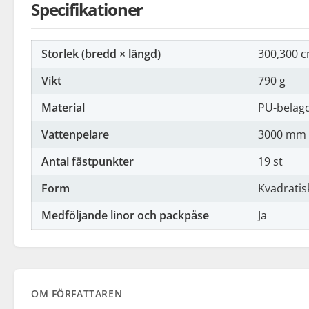
Specifikationer
Storlek (bredd × längd)
300,300 
Vikt
790 g
Material
PU-belagd
Vattenpelare
3000 mm
Antal fästpunkter
19 st
Form
Kvadratis
Medföljande linor och packpåse
Ja
OM FÖRFATTAREN