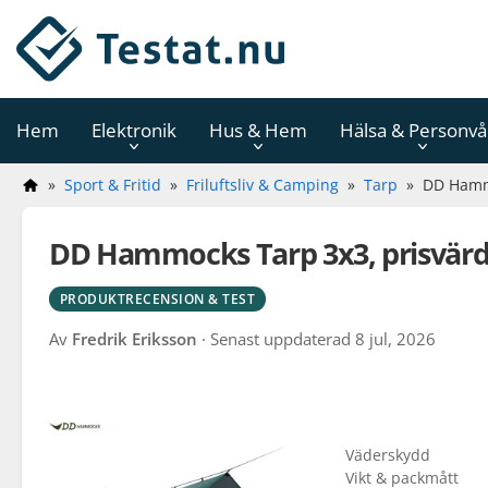
Hoppa
till
innehåll
Hem
Elektronik
Hus & Hem
Hälsa & Personvå
»
Sport & Fritid
»
Friluftsliv & Camping
»
Tarp
»
DD Hamm
DD Hammocks Tarp 3x3, prisvärd
PRODUKTRECENSION & TEST
Av
Fredrik Eriksson
· Senast uppdaterad
8 jul, 2026
Väderskydd
Vikt & packmått