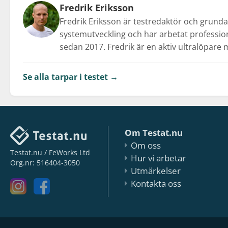
Fredrik Eriksson
Fredrik Eriksson är testredaktör och grunda
systemutveckling och har arbetat professi
sedan 2017. Fredrik är en aktiv ultralöpare 
Se alla tarpar i testet →
Om Testat.nu
Om oss
Testat.nu / FeWorks Ltd
Hur vi arbetar
Org.nr: 516404-3050
Utmärkelser
Kontakta oss