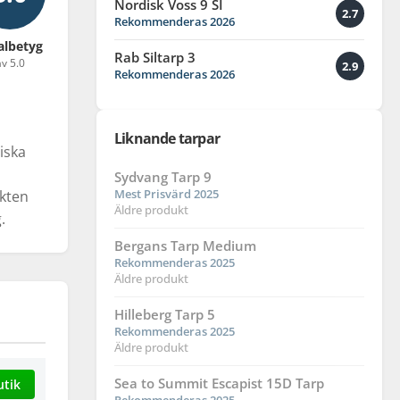
Nordisk Voss 9 SI
2.7
Rekommenderas 2026
albetyg
Rab Siltarp 3
v 5.0
2.9
Rekommenderas 2026
Liknande tarpar
iska
Sydvang Tarp 9
Mest Prisvärd 2025
ikten
Äldre produkt
.
Bergans Tarp Medium
Rekommenderas 2025
Äldre produkt
Hilleberg Tarp 5
Rekommenderas 2025
Äldre produkt
Sea to Summit Escapist 15D Tarp
utik