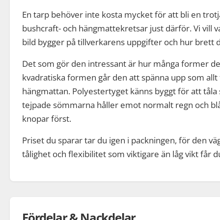
En tarp behöver inte kosta mycket för att bli en tro
bushcraft- och hängmattekretsar just därför. Vi vill v
bild bygger på tillverkarens uppgifter och hur brett 
Det som gör den intressant är hur många former den
kvadratiska formen går den att spänna upp som allt fr
hängmattan. Polyestertyget känns byggt för att tåla 
tejpade sömmarna håller emot normalt regn och blåst.
knopar först.
Priset du sparar tar du igen i packningen, för den vä
tålighet och flexibilitet som viktigare än låg vikt får
Fördelar & Nackdelar