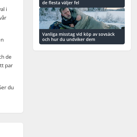
de flesta väljer fel
l i
vår
Vanliga misstag vid köp av sovsäck
en
och hur du undviker dem
ch de
tt par
Ser du