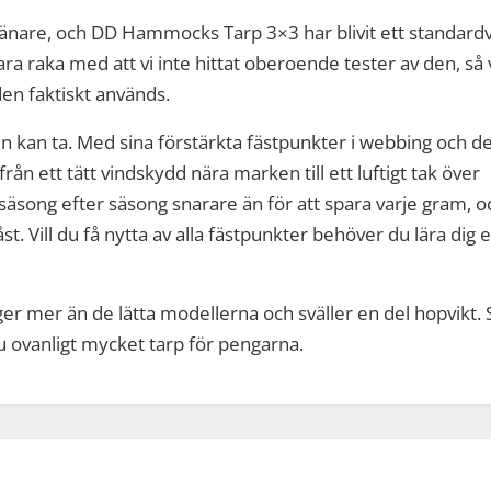
tjänare, och DD Hammocks Tarp 3×3 har blivit ett standardva
ara raka med att vi inte hittat oberoende tester av den, så 
den faktiskt används.
 kan ta. Med sina förstärkta fästpunkter i webbing och d
ån ett tätt vindskydd nära marken till ett luftigt tak över
säsong efter säsong snarare än för att spara varje gram, o
 Vill du få nytta av alla fästpunkter behöver du lära dig e
ger mer än de lätta modellerna och sväller en del hopvikt. 
 du ovanligt mycket tarp för pengarna.