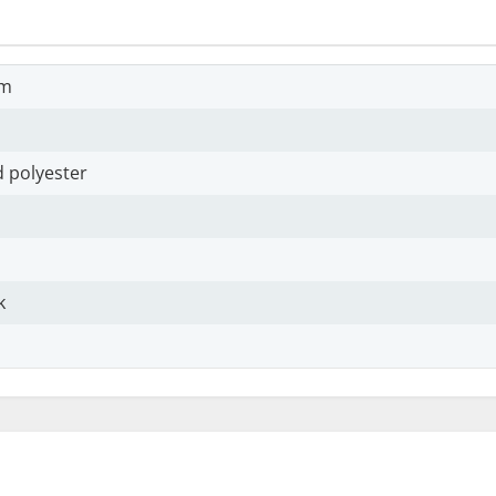
cm
 polyester
k