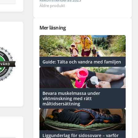
Rekommenderas 2025
Äldre produkt
Mer läsning
Guide: Tälta och vandra med familjen
Bevara muskelmassa under
viktminskning med rätt
måltidsersättning
Liggunderlag för sidosovare – varför