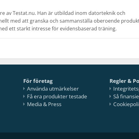
re av Testat.nu. Han är utbildad inom datorteknik och
onellt med att granska och sammanställa oberoende produk
med ett starkt intresse för evidensbaserad träning.
För företag
Regler & Po
Använda utmärkelser
Integritets
Få era produkter testade
Så finansie
Media & Press
Cookiepoli