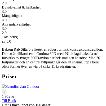
2.0
Byggkvalitet & hållbarhet
3.0
Mångsidighet
4.0
Användarvänlighet
3.0
2.9
Totalbetyg
av 5.0
Bakom Rab Siltarp 3 ligger en robust brittisk konstruktionstradition.
Duken är silikoniserad Cordura 30D med PU-belagd baksida och
förstärks av tyngre 300D-nylon där belastningen är störst. Med 20
fästpunkter och en central lyftpunkt går den att spänna upp i flera
olika former över en yta på cirka 11 kvadratmeter.
Priser
ℹ
1 952 kr
Till Butik
Gratis frakt
Öppet köp 100 dagar