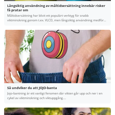
Långsiktig användning av måltidsersättning innebär risker
få pratar om
Måltidsersättning har blivit ett populärt verktyg för snabb
viktminskning genom t.ex. VLCD, men långsiktig användning medför
risker som...
Så undviker du att JOJO-banta
Jojo-bantning är ett vanligt fenomen där vikten går upp och ner i en
cykel av viktminskning och viktuppgång....