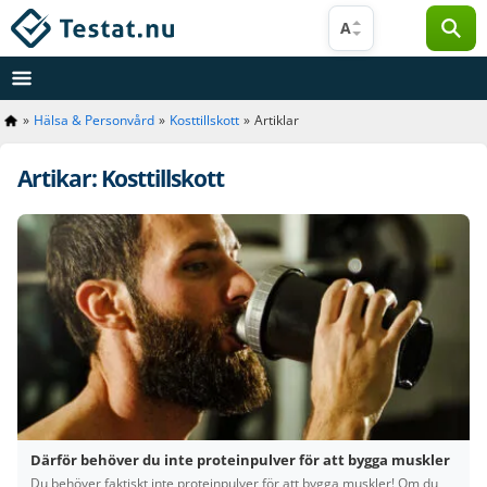
Hoppa
A
till
innehåll
»
Hälsa & Personvård
»
Kosttillskott
»
Artiklar
Artikar: Kosttillskott
Därför behöver du inte proteinpulver för att bygga muskler
Du behöver faktiskt inte proteinpulver för att bygga muskler! Om du