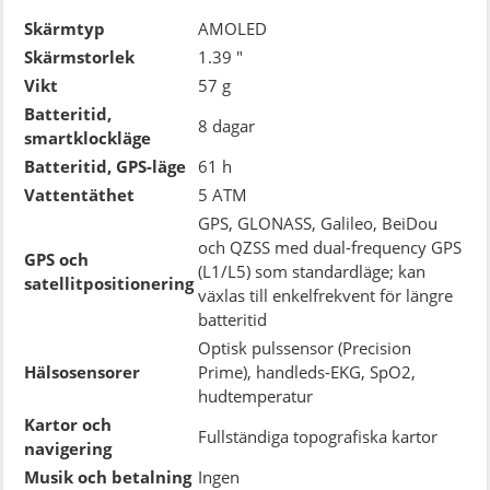
Skärmtyp
AMOLED
Skärmstorlek
1.39 "
Vikt
57 g
Batteritid,
8 dagar
smartklockläge
Batteritid, GPS-läge
61 h
Vattentäthet
5 ATM
GPS, GLONASS, Galileo, BeiDou
och QZSS med dual-frequency GPS
GPS och
(L1/L5) som standardläge; kan
satellitpositionering
växlas till enkelfrekvent för längre
batteritid
Optisk pulssensor (Precision
Hälsosensorer
Prime), handleds-EKG, SpO2,
hudtemperatur
Kartor och
Fullständiga topografiska kartor
navigering
Musik och betalning
Ingen