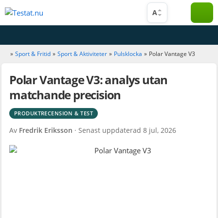
Hoppa
A
till
innehåll
»
Sport & Fritid
»
Sport & Aktiviteter
»
Pulsklocka
»
Polar Vantage V3
Polar Vantage V3: analys utan
matchande precision
PRODUKTRECENSION & TEST
Av
Fredrik Eriksson
· Senast uppdaterad
8 jul, 2026