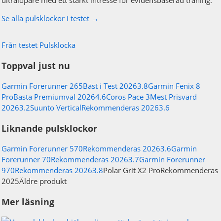
ultralöpare med ett starkt intresse för evidensbaserad träning.
Se alla pulsklockor i testet →
Från testet
Pulsklocka
Toppval just nu
Garmin Forerunner 265
Bäst i Test 2026
3.8
Garmin Fenix 8
Pro
Bästa Premiumval 2026
4.6
Coros Pace 3
Mest Prisvärd
2026
3.2
Suunto Vertical
Rekommenderas 2026
3.6
Liknande pulsklockor
Garmin Forerunner 570
Rekommenderas 2026
3.6
Garmin
Forerunner 70
Rekommenderas 2026
3.7
Garmin Forerunner
970
Rekommenderas 2026
3.8
Polar Grit X2 Pro
Rekommenderas
2025
Äldre produkt
Mer läsning