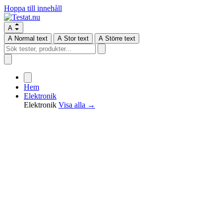
Hoppa till innehåll
A
A
Normal text
A
Stor text
A
Större text
Hem
Elektronik
Elektronik
Visa alla →