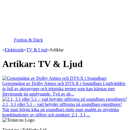
Fordon & Däck
»
Elektronik
»
TV & Ljud
»
Artiklar
Artikar: TV & Ljud
Genomgång av Dolby Atmos och DTS:X i Soundbars
Ljudvärlden
är full av akronymer och tekniska termer som kan kännas mer
förvirrande än upplysande. Två av de...
2.1, 3.1 eller 5.1 – vad betyder siffrorna på soundbars egentligen?
När man börjar kika på soundbars möts man snabbt av mystiska
kombinationer av siffror och punkter: 2.1, 3.1,...
Testat.nu / FeWorks Ltd