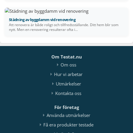
Städning av byggdamm vid renovering
Att renovera är både roligt och tillfredsställande. Ditt hem blir som
nytt. Men en renovering resulterar ofta i...
Om Testat.nu
Om oss
Hur vi arbetar
Utmärkelser
Kontakta oss
För företag
Använda utmärkelser
Få era produkter testade