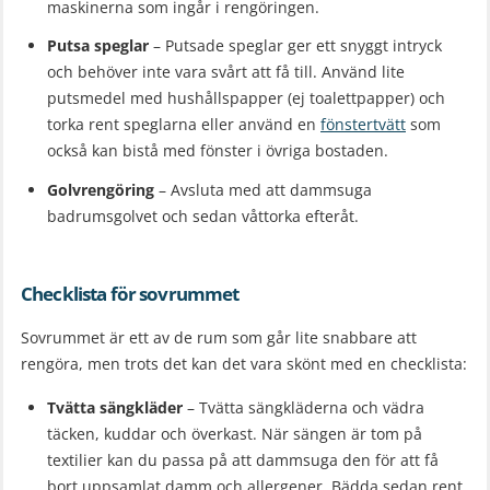
maskinerna som ingår i rengöringen.
Putsa speglar
– Putsade speglar ger ett snyggt intryck
och behöver inte vara svårt att få till. Använd lite
putsmedel med hushållspapper (ej toalettpapper) och
torka rent speglarna eller använd en
fönstertvätt
som
också kan bistå med fönster i övriga bostaden.
Golvrengöring
– Avsluta med att dammsuga
badrumsgolvet och sedan våttorka efteråt.
Checklista för sovrummet
Sovrummet är ett av de rum som går lite snabbare att
rengöra, men trots det kan det vara skönt med en checklista:
Tvätta sängkläder
– Tvätta sängkläderna och vädra
täcken, kuddar och överkast. När sängen är tom på
textilier kan du passa på att dammsuga den för att få
bort uppsamlat damm och allergener. Bädda sedan rent