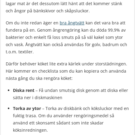
lagar mat är det dessutom lätt hänt att det kommer stänk
och ångor på bänkskivor och skåpsluckor.
Om du inte redan äger en
bra ångtvätt
kan det vara bra att
fundera på en. Genom ångrengöring kan du döda 99,9% av
bakterier och enkelt få loss smuts på så väl kakel som ytor
och vask. Ångtvätt kan också användas för golv, badrum och
t.o.m. textiler.
Därför behöver köket lite extra kärlek under storstädningen.
Här kommer en checklista som du kan kopiera och använda
nästa gång du ska rengöra köket:
Diska rent
– Få undan smutsig disk genom att diska eller
sätta ner i diskmaskinen
Torka av ytor
– Torka av diskbänk och köksluckor med en
fuktig trasa. Om du använder rengöringsmedel så
använd ett skonsamt sådant som inte skadar
köksinredningen.