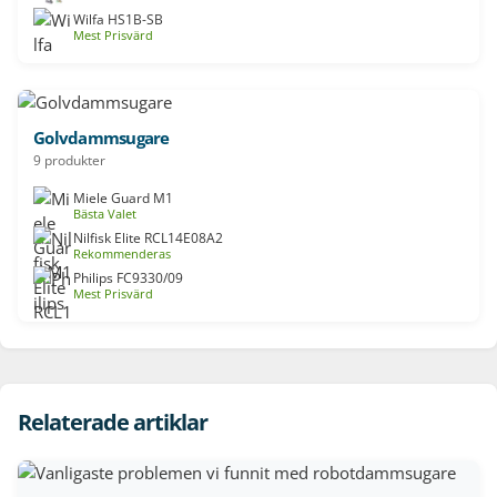
Wilfa HS1B-SB
Mest Prisvärd
Golvdammsugare
9 produkter
Miele Guard M1
Bästa Valet
Nilfisk Elite RCL14E08A2
Rekommenderas
Philips FC9330/09
Mest Prisvärd
Relaterade artiklar