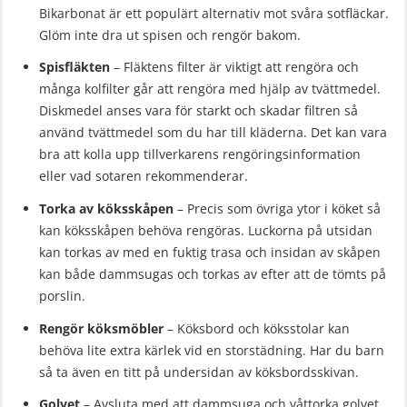
Bikarbonat är ett populärt alternativ mot svåra sotfläckar.
Glöm inte dra ut spisen och rengör bakom.
Spisfläkten
– Fläktens filter är viktigt att rengöra och
många kolfilter går att rengöra med hjälp av tvättmedel.
Diskmedel anses vara för starkt och skadar filtren så
använd tvättmedel som du har till kläderna. Det kan vara
bra att kolla upp tillverkarens rengöringsinformation
eller vad sotaren rekommenderar.
Torka av köksskåpen
– Precis som övriga ytor i köket så
kan köksskåpen behöva rengöras. Luckorna på utsidan
kan torkas av med en fuktig trasa och insidan av skåpen
kan både dammsugas och torkas av efter att de tömts på
porslin.
Rengör köksmöbler
– Köksbord och köksstolar kan
behöva lite extra kärlek vid en storstädning. Har du barn
så ta även en titt på undersidan av köksbordsskivan.
Golvet
– Avsluta med att dammsuga och våttorka golvet.