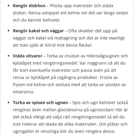
Rengör diskhon
– Plocka upp matrester och städa
diskon. Rensa avloppet vid behov om det var länge sedan
och du känner behovet.
Rengör kakel och väggar
– Ofta skvätter det upp på
väggar och kakel vid matlagning och det är inte ovanligt
att man själv är blind mot dessa fläckar.
Städa vitvaror
– Torka av insidan av mikrovågsugnen och
kylskåpet med rengöringsmedel. Var noggrann så att du
får bort eventuella matrester och passa även på att
rensa ur kylskåpet på utgångna produkter. Frosta av
frysen vid behov och avsluta med att torka av utsidan av
vitvarorna.
Torka av spisen och ugnen
– Spis och ugn behöver också
rengöras även mellan glasskivorna på ugnsluckan! Här är
det också viktigt att välja rätt rengöringsmedel så att du
inte riskerar att skada de olika materialen. Om plåtar och
ugnsgaller är smutsiga bör du även rengöra dessa.