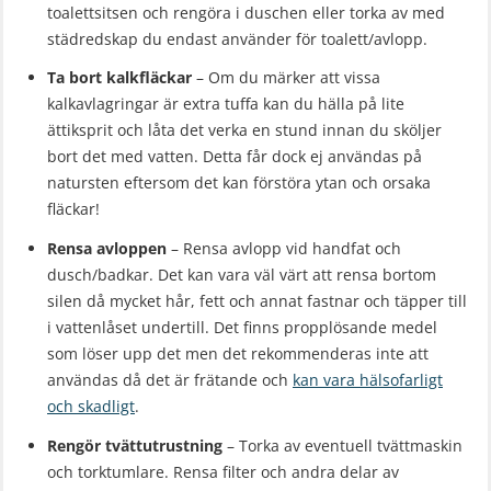
toalettsitsen och rengöra i duschen eller torka av med
städredskap du endast använder för toalett/avlopp.
Ta bort kalkfläckar
– Om du märker att vissa
kalkavlagringar är extra tuffa kan du hälla på lite
ättiksprit och låta det verka en stund innan du sköljer
bort det med vatten. Detta får dock ej användas på
natursten eftersom det kan förstöra ytan och orsaka
fläckar!
Rensa avloppen
– Rensa avlopp vid handfat och
dusch/badkar. Det kan vara väl värt att rensa bortom
silen då mycket hår, fett och annat fastnar och täpper till
i vattenlåset undertill. Det finns propplösande medel
som löser upp det men det rekommenderas inte att
användas då det är frätande och
kan vara hälsofarligt
och skadligt
.
Rengör tvättutrustning
– Torka av eventuell tvättmaskin
och torktumlare. Rensa filter och andra delar av